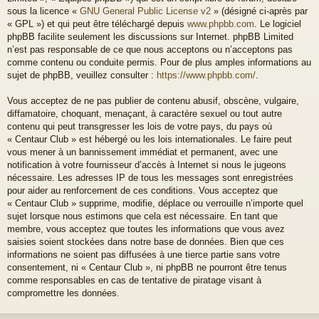
sous la licence «
GNU General Public License v2
» (désigné ci-après par
« GPL ») et qui peut être téléchargé depuis
www.phpbb.com
. Le logiciel
phpBB facilite seulement les discussions sur Internet. phpBB Limited
n’est pas responsable de ce que nous acceptons ou n’acceptons pas
comme contenu ou conduite permis. Pour de plus amples informations au
sujet de phpBB, veuillez consulter :
https://www.phpbb.com/
.
Vous acceptez de ne pas publier de contenu abusif, obscène, vulgaire,
diffamatoire, choquant, menaçant, à caractère sexuel ou tout autre
contenu qui peut transgresser les lois de votre pays, du pays où
« Centaur Club » est hébergé ou les lois internationales. Le faire peut
vous mener à un bannissement immédiat et permanent, avec une
notification à votre fournisseur d’accès à Internet si nous le jugeons
nécessaire. Les adresses IP de tous les messages sont enregistrées
pour aider au renforcement de ces conditions. Vous acceptez que
« Centaur Club » supprime, modifie, déplace ou verrouille n’importe quel
sujet lorsque nous estimons que cela est nécessaire. En tant que
membre, vous acceptez que toutes les informations que vous avez
saisies soient stockées dans notre base de données. Bien que ces
informations ne soient pas diffusées à une tierce partie sans votre
consentement, ni « Centaur Club », ni phpBB ne pourront être tenus
comme responsables en cas de tentative de piratage visant à
compromettre les données.