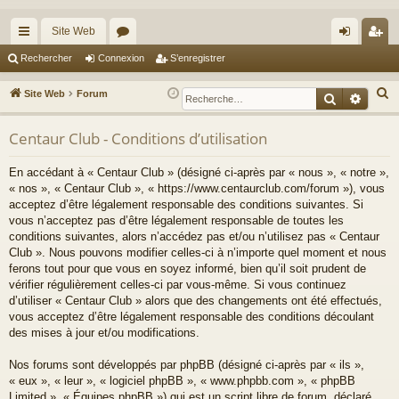
Site Web
cc
or
on
’e
Rechercher
Connexion
S’enregistrer
ès
u
ne
nr
R
Site Web
Forum
Recherche
Reche
ra
m
xi
eg
e
c
Centaur Club - Conditions d’utilisation
pi
s
on
ist
h
de
re
En accédant à « Centaur Club » (désigné ci-après par « nous », « notre »,
e
« nos », « Centaur Club », « https://www.centaurclub.com/forum »), vous
r
r
acceptez d’être légalement responsable des conditions suivantes. Si
c
vous n’acceptez pas d’être légalement responsable de toutes les
h
conditions suivantes, alors n’accédez pas et/ou n’utilisez pas « Centaur
e
Club ». Nous pouvons modifier celles-ci à n’importe quel moment et nous
ferons tout pour que vous en soyez informé, bien qu’il soit prudent de
r
vérifier régulièrement celles-ci par vous-même. Si vous continuez
d’utiliser « Centaur Club » alors que des changements ont été effectués,
vous acceptez d’être légalement responsable des conditions découlant
des mises à jour et/ou modifications.
Nos forums sont développés par phpBB (désigné ci-après par « ils »,
« eux », « leur », « logiciel phpBB », « www.phpbb.com », « phpBB
Limited », « Équipes phpBB ») qui est un script libre de forum, déclaré