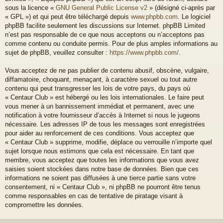
sous la licence «
GNU General Public License v2
» (désigné ci-après par
« GPL ») et qui peut être téléchargé depuis
www.phpbb.com
. Le logiciel
phpBB facilite seulement les discussions sur Internet. phpBB Limited
n’est pas responsable de ce que nous acceptons ou n’acceptons pas
comme contenu ou conduite permis. Pour de plus amples informations au
sujet de phpBB, veuillez consulter :
https://www.phpbb.com/
.
Vous acceptez de ne pas publier de contenu abusif, obscène, vulgaire,
diffamatoire, choquant, menaçant, à caractère sexuel ou tout autre
contenu qui peut transgresser les lois de votre pays, du pays où
« Centaur Club » est hébergé ou les lois internationales. Le faire peut
vous mener à un bannissement immédiat et permanent, avec une
notification à votre fournisseur d’accès à Internet si nous le jugeons
nécessaire. Les adresses IP de tous les messages sont enregistrées
pour aider au renforcement de ces conditions. Vous acceptez que
« Centaur Club » supprime, modifie, déplace ou verrouille n’importe quel
sujet lorsque nous estimons que cela est nécessaire. En tant que
membre, vous acceptez que toutes les informations que vous avez
saisies soient stockées dans notre base de données. Bien que ces
informations ne soient pas diffusées à une tierce partie sans votre
consentement, ni « Centaur Club », ni phpBB ne pourront être tenus
comme responsables en cas de tentative de piratage visant à
compromettre les données.