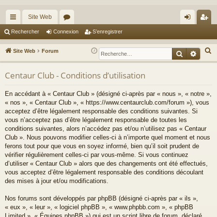
Site Web
cc
or
on
’e
Rechercher
Connexion
S’enregistrer
ès
u
ne
nr
R
Site Web
Forum
Recherche
Reche
ra
m
xi
eg
e
c
Centaur Club - Conditions d’utilisation
pi
s
on
ist
h
de
re
En accédant à « Centaur Club » (désigné ci-après par « nous », « notre »,
e
« nos », « Centaur Club », « https://www.centaurclub.com/forum »), vous
r
r
acceptez d’être légalement responsable des conditions suivantes. Si
c
vous n’acceptez pas d’être légalement responsable de toutes les
h
conditions suivantes, alors n’accédez pas et/ou n’utilisez pas « Centaur
e
Club ». Nous pouvons modifier celles-ci à n’importe quel moment et nous
ferons tout pour que vous en soyez informé, bien qu’il soit prudent de
r
vérifier régulièrement celles-ci par vous-même. Si vous continuez
d’utiliser « Centaur Club » alors que des changements ont été effectués,
vous acceptez d’être légalement responsable des conditions découlant
des mises à jour et/ou modifications.
Nos forums sont développés par phpBB (désigné ci-après par « ils »,
« eux », « leur », « logiciel phpBB », « www.phpbb.com », « phpBB
Limited », « Équipes phpBB ») qui est un script libre de forum, déclaré