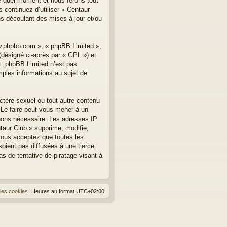
te quel moment et nous ferons tout
 continuez d’utiliser « Centaur
s découlant des mises à jour et/ou
ww.phpbb.com », « phpBB Limited »,
(désigné ci-après par « GPL ») et
et. phpBB Limited n’est pas
les informations au sujet de
ctère sexuel ou tout autre contenu
. Le faire peut vous mener à un
geons nécessaire. Les adresses IP
taur Club » supprime, modifie,
vous acceptez que toutes les
oient pas diffusées à une tierce
s de tentative de piratage visant à
les cookies
Heures au format
UTC+02:00