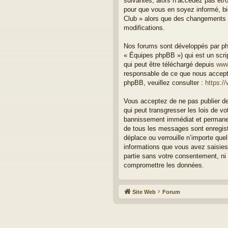
suivantes, alors n’accédez pas et/o
pour que vous en soyez informé, bie
Club » alors que des changements o
modifications.
Nos forums sont développés par php
« Équipes phpBB ») qui est un scrip
qui peut être téléchargé depuis
www
responsable de ce que nous accept
phpBB, veuillez consulter :
https:/
Vous acceptez de ne pas publier de
qui peut transgresser les lois de v
bannissement immédiat et permanent
de tous les messages sont enregist
déplace ou verrouille n’importe qu
informations que vous avez saisies
partie sans votre consentement, ni
compromettre les données.
Site Web
Forum