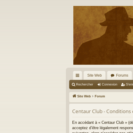
Site Web
Forums
cc
Rechercher
Connexion
S’enr
ès
Site Web
Forum
ra
Centaur Club - Conditions d
pi
de
En accédant à « Centaur Club » (dé
acceptez d’être légalement respons