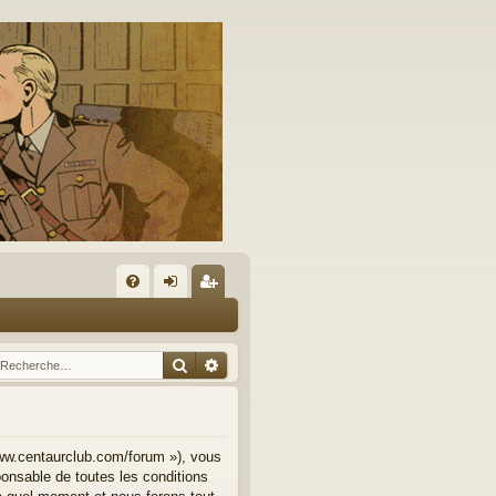
A
FA
on
’e
Q
ne
nr
Rechercher
Recherche avancée
xi
eg
on
ist
re
www.centaurclub.com/forum »), vous
onsable de toutes les conditions
r