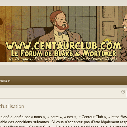
egistrer
’utilisation
signé ci-après par « nous », « notre », « nos », « Centaur Club », « https://
able des conditions suivantes. Si vous n’acceptez pas d’être légalement resp