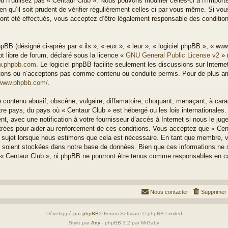
u n’utilisez pas « Centaur Club ». Nous pouvons modifier celles-ci à n’impor
n qu’il soit prudent de vérifier régulièrement celles-ci par vous-même. Si vous
nt été effectués, vous acceptez d’être légalement responsable des condition
BB (désigné ci-après par « ils », « eux », « leur », « logiciel phpBB », « w
t libre de forum, déclaré sous la licence «
GNU General Public License v2
» 
.phpbb.com
. Le logiciel phpBB facilite seulement les discussions sur Intern
ons ou n’acceptons pas comme contenu ou conduite permis. Pour de plus amp
/www.phpbb.com/
.
 contenu abusif, obscène, vulgaire, diffamatoire, choquant, menaçant, à cara
otre pays, du pays où « Centaur Club » est hébergé ou les lois internationales
, avec une notification à votre fournisseur d’accès à Internet si nous le ju
rées pour aider au renforcement de ces conditions. Vous acceptez que « Cen
el sujet lorsque nous estimons que cela est nécessaire. En tant que membre, 
 soient stockées dans notre base de données. Bien que ces informations ne s
 « Centaur Club », ni phpBB ne pourront être tenus comme responsables en ca
Nous contacter
Supprimer 
Développé par
phpBB
® Forum Software © phpBB Limited
Style par
Arty
- phpBB 3.2 par MrGaby