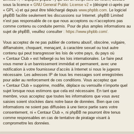
sous la licence «
GNU General Public License v2
» (désigné ci-après par
« GPL ») et qui peut être téléchargé depuis
www.phpbb.com
. Le logiciel
phpBB facilite seulement les discussions sur Internet. phpBB Limited
n’est pas responsable de ce que nous acceptons ou n’acceptons pas
comme contenu ou conduite permis. Pour de plus amples informations au
sujet de phpBB, veuillez consulter :
https://www.phpbb.com/
.
Vous acceptez de ne pas publier de contenu abusif, obscène, vulgaire,
diffamatoire, choquant, menaçant, à caractère sexuel ou tout autre
contenu qui peut transgresser les lois de votre pays, du pays où
« Centaur Club » est hébergé ou les lois internationales. Le faire peut
vous mener à un bannissement immédiat et permanent, avec une
notification à votre fournisseur d’accès à Internet si nous le jugeons
nécessaire. Les adresses IP de tous les messages sont enregistrées
pour aider au renforcement de ces conditions. Vous acceptez que
« Centaur Club » supprime, modifie, déplace ou verrouille n’importe quel
sujet lorsque nous estimons que cela est nécessaire. En tant que
membre, vous acceptez que toutes les informations que vous avez
saisies soient stockées dans notre base de données. Bien que ces
informations ne soient pas diffusées à une tierce partie sans votre
consentement, ni « Centaur Club », ni phpBB ne pourront être tenus
comme responsables en cas de tentative de piratage visant à
compromettre les données.