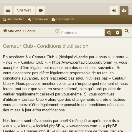
Site Web
cc
or
on
’e
Rechercher
Connexion
S’enregistrer
ès
u
ne
nr
R
Site Web
Forum
Recherche
Reche
ra
m
xi
eg
e
c
Centaur Club - Conditions d’utilisation
pi
s
on
ist
h
de
re
En accédant à « Centaur Club » (désigné ci-après par « nous », « notre »,
e
« nos », « Centaur Club », « https://www.centaurclub.com/forum »), vous
r
r
acceptez d’être légalement responsable des conditions suivantes. Si
c
vous n’acceptez pas d’être légalement responsable de toutes les
h
conditions suivantes, alors n’accédez pas et/ou n’utilisez pas « Centaur
e
Club ». Nous pouvons modifier celles-ci à n’importe quel moment et nous
ferons tout pour que vous en soyez informé, bien qu’il soit prudent de
r
vérifier régulièrement celles-ci par vous-même. Si vous continuez
d’utiliser « Centaur Club » alors que des changements ont été effectués,
vous acceptez d’être légalement responsable des conditions découlant
des mises à jour et/ou modifications.
Nos forums sont développés par phpBB (désigné ci-après par « ils »,
« eux », « leur », « logiciel phpBB », « www.phpbb.com », « phpBB
Limited », « Équipes phpBB ») qui est un script libre de forum, déclaré