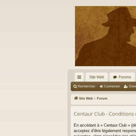
Site Web
Forums
cc
Rechercher
Connexion
S’enr
ès
Site Web
Forum
ra
Centaur Club - Conditions d
pi
de
En accédant à « Centaur Club » (dé
acceptez d’être légalement respons