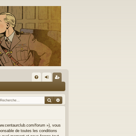
A
FA
on
’e
Q
ne
nr
Rechercher
Recherche avancée
xi
eg
on
ist
re
www.centaurclub.com/forum »), vous
onsable de toutes les conditions
r