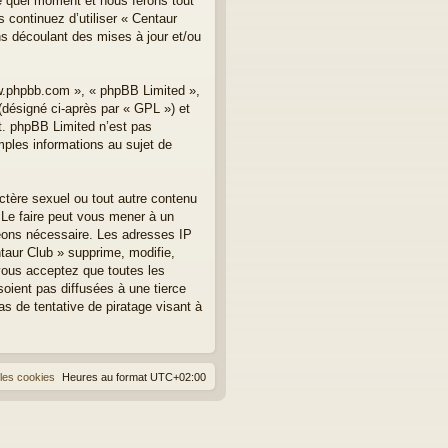
te quel moment et nous ferons tout
 continuez d’utiliser « Centaur
s découlant des mises à jour et/ou
ww.phpbb.com », « phpBB Limited »,
(désigné ci-après par « GPL ») et
et. phpBB Limited n’est pas
les informations au sujet de
ctère sexuel ou tout autre contenu
. Le faire peut vous mener à un
geons nécessaire. Les adresses IP
taur Club » supprime, modifie,
vous acceptez que toutes les
oient pas diffusées à une tierce
s de tentative de piratage visant à
les cookies
Heures au format
UTC+02:00