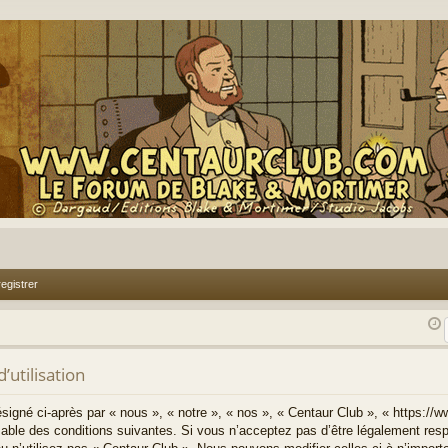
egistrer
’utilisation
signé ci-après par « nous », « notre », « nos », « Centaur Club », « https://
able des conditions suivantes. Si vous n’acceptez pas d’être légalement resp