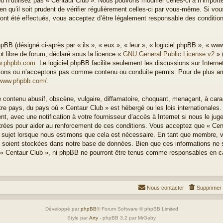
u n’utilisez pas « Centaur Club ». Nous pouvons modifier celles-ci à n’impor
n qu’il soit prudent de vérifier régulièrement celles-ci par vous-même. Si vous
nt été effectués, vous acceptez d’être légalement responsable des condition
BB (désigné ci-après par « ils », « eux », « leur », « logiciel phpBB », « w
t libre de forum, déclaré sous la licence «
GNU General Public License v2
» 
.phpbb.com
. Le logiciel phpBB facilite seulement les discussions sur Intern
ons ou n’acceptons pas comme contenu ou conduite permis. Pour de plus amp
/www.phpbb.com/
.
 contenu abusif, obscène, vulgaire, diffamatoire, choquant, menaçant, à cara
otre pays, du pays où « Centaur Club » est hébergé ou les lois internationales
, avec une notification à votre fournisseur d’accès à Internet si nous le ju
rées pour aider au renforcement de ces conditions. Vous acceptez que « Cen
el sujet lorsque nous estimons que cela est nécessaire. En tant que membre, 
 soient stockées dans notre base de données. Bien que ces informations ne s
 « Centaur Club », ni phpBB ne pourront être tenus comme responsables en ca
Nous contacter
Supprimer 
Développé par
phpBB
® Forum Software © phpBB Limited
Style par
Arty
- phpBB 3.2 par MrGaby