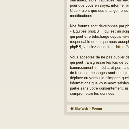
suivantes, alors n’accédez pas et/o
pour que vous en soyez informé, bie
Club » alors que des changements o
modifications.
Nos forums sont développés par php
« Équipes phpBB ») qui est un scrip
qui peut être téléchargé depuis
www
responsable de ce que nous accept
phpBB, veuillez consulter :
https:/
Vous acceptez de ne pas publier de
qui peut transgresser les lois de v
bannissement immédiat et permanent
de tous les messages sont enregist
déplace ou verrouille n’importe qu
informations que vous avez saisies
partie sans votre consentement, ni
compromettre les données.
Site Web
Forum