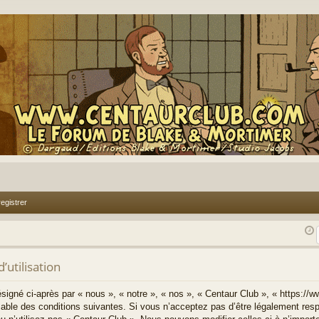
egistrer
’utilisation
signé ci-après par « nous », « notre », « nos », « Centaur Club », « https://
able des conditions suivantes. Si vous n’acceptez pas d’être légalement resp