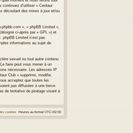
te quel moment et nous ferons tout
 continuez d’utiliser « Centaur
s découlant des mises à jour et/ou
ww.phpbb.com », « phpBB Limited »,
(désigné ci-après par « GPL ») et
et. phpBB Limited n’est pas
les informations au sujet de
ctère sexuel ou tout autre contenu
. Le faire peut vous mener à un
geons nécessaire. Les adresses IP
taur Club » supprime, modifie,
vous acceptez que toutes les
oient pas diffusées à une tierce
s de tentative de piratage visant à
les cookies
Heures au format
UTC+02:00