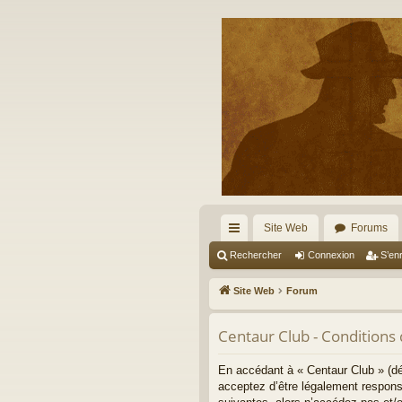
Site Web
Forums
cc
Rechercher
Connexion
S’enr
ès
Site Web
Forum
ra
Centaur Club - Conditions d
pi
de
En accédant à « Centaur Club » (dé
acceptez d’être légalement respons