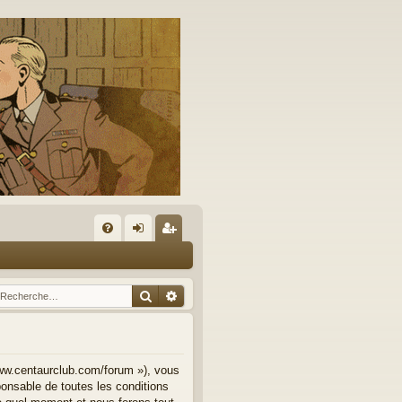
A
FA
on
’e
Q
ne
nr
Rechercher
Recherche avancée
xi
eg
on
ist
re
www.centaurclub.com/forum »), vous
onsable de toutes les conditions
r