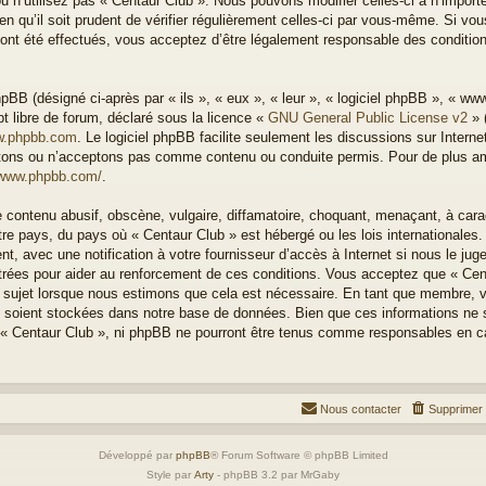
u n’utilisez pas « Centaur Club ». Nous pouvons modifier celles-ci à n’impor
n qu’il soit prudent de vérifier régulièrement celles-ci par vous-même. Si vous
nt été effectués, vous acceptez d’être légalement responsable des condition
BB (désigné ci-après par « ils », « eux », « leur », « logiciel phpBB », « w
t libre de forum, déclaré sous la licence «
GNU General Public License v2
» 
.phpbb.com
. Le logiciel phpBB facilite seulement les discussions sur Intern
ons ou n’acceptons pas comme contenu ou conduite permis. Pour de plus amp
/www.phpbb.com/
.
 contenu abusif, obscène, vulgaire, diffamatoire, choquant, menaçant, à cara
otre pays, du pays où « Centaur Club » est hébergé ou les lois internationales
, avec une notification à votre fournisseur d’accès à Internet si nous le ju
rées pour aider au renforcement de ces conditions. Vous acceptez que « Cen
el sujet lorsque nous estimons que cela est nécessaire. En tant que membre, 
 soient stockées dans notre base de données. Bien que ces informations ne s
 « Centaur Club », ni phpBB ne pourront être tenus comme responsables en ca
Nous contacter
Supprimer 
Développé par
phpBB
® Forum Software © phpBB Limited
Style par
Arty
- phpBB 3.2 par MrGaby