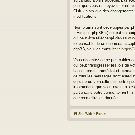
suivantes, alors n’accédez pas et/o
pour que vous en soyez informé, bie
Club » alors que des changements o
modifications.
Nos forums sont développés par php
« Équipes phpBB ») qui est un scrip
qui peut être téléchargé depuis
www
responsable de ce que nous accept
phpBB, veuillez consulter :
https:/
Vous acceptez de ne pas publier de
qui peut transgresser les lois de v
bannissement immédiat et permanent
de tous les messages sont enregist
déplace ou verrouille n’importe qu
informations que vous avez saisies
partie sans votre consentement, ni
compromettre les données.
Site Web
Forum