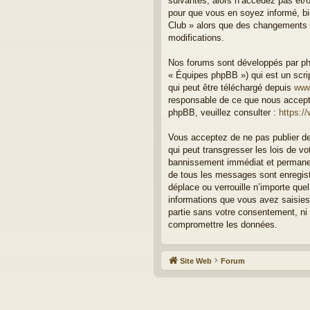
suivantes, alors n’accédez pas et/o
pour que vous en soyez informé, bie
Club » alors que des changements o
modifications.
Nos forums sont développés par php
« Équipes phpBB ») qui est un scrip
qui peut être téléchargé depuis
www
responsable de ce que nous accept
phpBB, veuillez consulter :
https:/
Vous acceptez de ne pas publier de
qui peut transgresser les lois de v
bannissement immédiat et permanent
de tous les messages sont enregist
déplace ou verrouille n’importe qu
informations que vous avez saisies
partie sans votre consentement, ni
compromettre les données.
Site Web
Forum