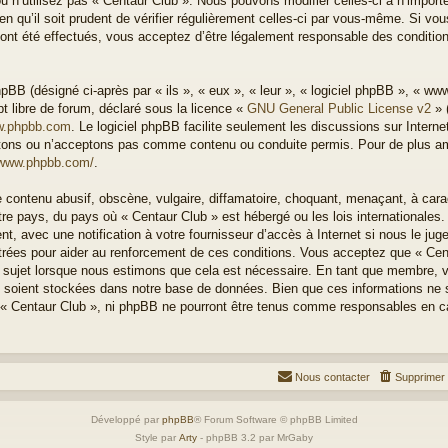
u n’utilisez pas « Centaur Club ». Nous pouvons modifier celles-ci à n’impor
n qu’il soit prudent de vérifier régulièrement celles-ci par vous-même. Si vous
nt été effectués, vous acceptez d’être légalement responsable des condition
BB (désigné ci-après par « ils », « eux », « leur », « logiciel phpBB », « w
t libre de forum, déclaré sous la licence «
GNU General Public License v2
» 
.phpbb.com
. Le logiciel phpBB facilite seulement les discussions sur Intern
ons ou n’acceptons pas comme contenu ou conduite permis. Pour de plus amp
/www.phpbb.com/
.
 contenu abusif, obscène, vulgaire, diffamatoire, choquant, menaçant, à cara
otre pays, du pays où « Centaur Club » est hébergé ou les lois internationales
, avec une notification à votre fournisseur d’accès à Internet si nous le ju
rées pour aider au renforcement de ces conditions. Vous acceptez que « Cen
el sujet lorsque nous estimons que cela est nécessaire. En tant que membre, 
 soient stockées dans notre base de données. Bien que ces informations ne s
 « Centaur Club », ni phpBB ne pourront être tenus comme responsables en ca
Nous contacter
Supprimer 
Développé par
phpBB
® Forum Software © phpBB Limited
Style par
Arty
- phpBB 3.2 par MrGaby