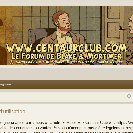
egistrer
’utilisation
signé ci-après par « nous », « notre », « nos », « Centaur Club », « https://
able des conditions suivantes. Si vous n’acceptez pas d’être légalement resp