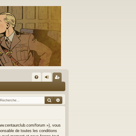
A
FA
on
’e
Q
ne
nr
Rechercher
Recherche avancée
xi
eg
on
ist
re
www.centaurclub.com/forum »), vous
onsable de toutes les conditions
r