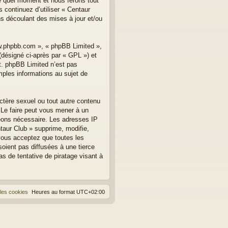
te quel moment et nous ferons tout
 continuez d’utiliser « Centaur
s découlant des mises à jour et/ou
ww.phpbb.com », « phpBB Limited »,
(désigné ci-après par « GPL ») et
et. phpBB Limited n’est pas
les informations au sujet de
ctère sexuel ou tout autre contenu
. Le faire peut vous mener à un
geons nécessaire. Les adresses IP
taur Club » supprime, modifie,
vous acceptez que toutes les
oient pas diffusées à une tierce
s de tentative de piratage visant à
les cookies
Heures au format
UTC+02:00