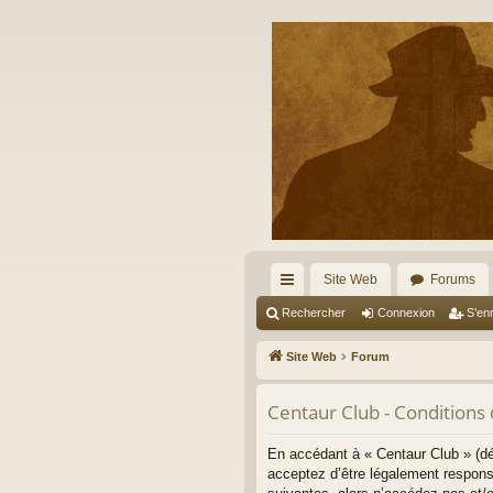
Site Web
Forums
cc
Rechercher
Connexion
S’enr
ès
Site Web
Forum
ra
Centaur Club - Conditions d
pi
de
En accédant à « Centaur Club » (dé
acceptez d’être légalement respons