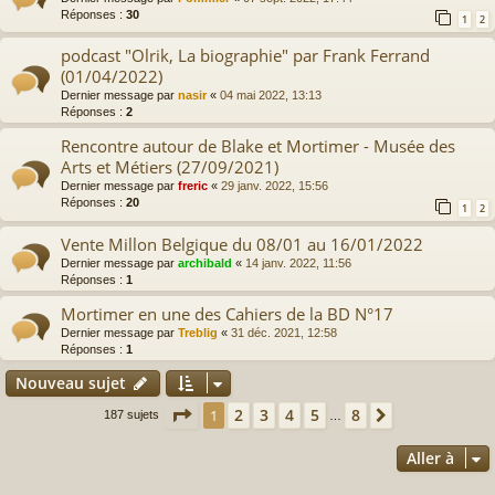
Réponses :
30
1
2
podcast "Olrik, La biographie" par Frank Ferrand
(01/04/2022)
Dernier message par
nasir
«
04 mai 2022, 13:13
Réponses :
2
Rencontre autour de Blake et Mortimer - Musée des
Arts et Métiers (27/09/2021)
Dernier message par
freric
«
29 janv. 2022, 15:56
Réponses :
20
1
2
Vente Millon Belgique du 08/01 au 16/01/2022
Dernier message par
archibald
«
14 janv. 2022, 11:56
Réponses :
1
Mortimer en une des Cahiers de la BD N°17
Dernier message par
Treblig
«
31 déc. 2021, 12:58
Réponses :
1
Nouveau sujet
Page
1
sur
8
2
3
4
5
8
1
Suivante
187 sujets
…
Aller à