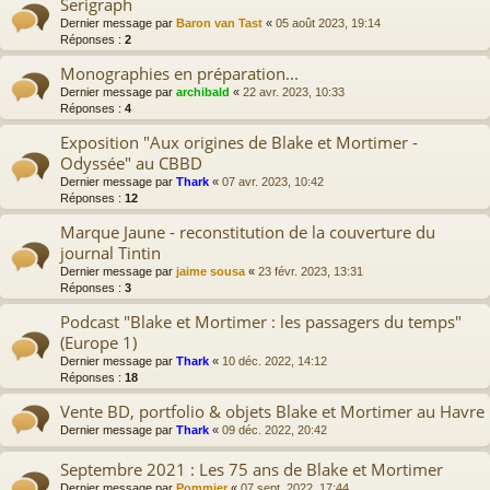
Serigraph
Dernier message par
Baron van Tast
«
05 août 2023, 19:14
Réponses :
2
Monographies en préparation...
Dernier message par
archibald
«
22 avr. 2023, 10:33
Réponses :
4
Exposition "Aux origines de Blake et Mortimer -
Odyssée" au CBBD
Dernier message par
Thark
«
07 avr. 2023, 10:42
Réponses :
12
Marque Jaune - reconstitution de la couverture du
journal Tintin
Dernier message par
jaime sousa
«
23 févr. 2023, 13:31
Réponses :
3
Podcast "Blake et Mortimer : les passagers du temps"
(Europe 1)
Dernier message par
Thark
«
10 déc. 2022, 14:12
Réponses :
18
Vente BD, portfolio & objets Blake et Mortimer au Havre
Dernier message par
Thark
«
09 déc. 2022, 20:42
Septembre 2021 : Les 75 ans de Blake et Mortimer
Dernier message par
Pommier
«
07 sept. 2022, 17:44