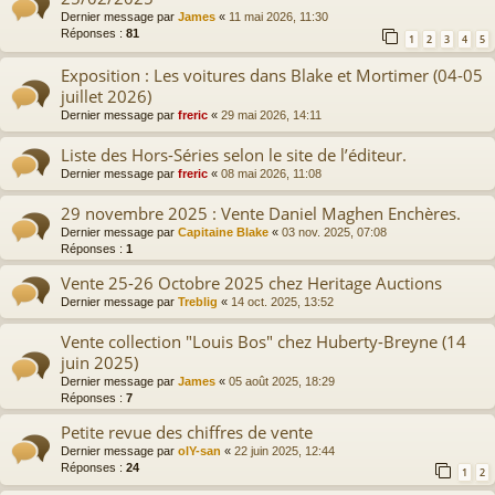
Dernier message par
James
«
11 mai 2026, 11:30
Réponses :
81
1
2
3
4
5
Exposition : Les voitures dans Blake et Mortimer (04-05
juillet 2026)
Dernier message par
freric
«
29 mai 2026, 14:11
Liste des Hors-Séries selon le site de l’éditeur.
Dernier message par
freric
«
08 mai 2026, 11:08
29 novembre 2025 : Vente Daniel Maghen Enchères.
Dernier message par
Capitaine Blake
«
03 nov. 2025, 07:08
Réponses :
1
Vente 25-26 Octobre 2025 chez Heritage Auctions
Dernier message par
Treblig
«
14 oct. 2025, 13:52
Vente collection "Louis Bos" chez Huberty-Breyne (14
juin 2025)
Dernier message par
James
«
05 août 2025, 18:29
Réponses :
7
Petite revue des chiffres de vente
Dernier message par
olY-san
«
22 juin 2025, 12:44
Réponses :
24
1
2