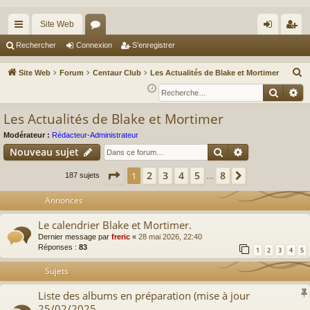
Site Web
cc
or
on
’e
Rechercher
Connexion
S’enregistrer
ès
u
ne
nr
R
Site Web
Forum
Centaur Club
Les Actualités de Blake et Mortimer
ra
m
xi
eg
e
Reche
Re
c
pi
s
on
ist
Les Actualités de Blake et Mortimer
h
de
re
e
Modérateur :
Rédacteur-Administrateur
r
r
Rechercher
Recherche av
Nouveau sujet
c
Page
1
sur
8
2
3
4
5
8
1
Suivante
187 sujets
…
h
e
Annonces
r
Le calendrier Blake et Mortimer.
Dernier message par
freric
«
28 mai 2026, 22:40
Réponses :
83
1
2
3
4
5
Sujets
Liste des albums en préparation (mise à jour
25/02/2025