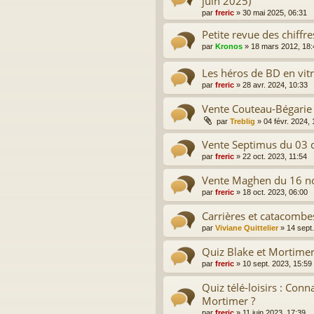
juin 2025)
par
freric
»
30 mai 2025, 06:31
Petite revue des chiffr
par
Kronos
»
18 mars 2012, 18:
Les héros de BD en vit
par
freric
»
28 avr. 2024, 10:33
Vente Couteau-Bégarie 
par
Treblig
»
04 févr. 2024, 
Vente Septimus du 03
par
freric
»
22 oct. 2023, 11:54
Vente Maghen du 16 
par
freric
»
18 oct. 2023, 06:00
Carrières et catacombe
par
Viviane Quittelier
»
14 sept
Quiz Blake et Mortimer.
par
freric
»
10 sept. 2023, 15:59
Quiz télé-loisirs : Con
Mortimer ?
par
freric
»
11 juin 2023, 17:39