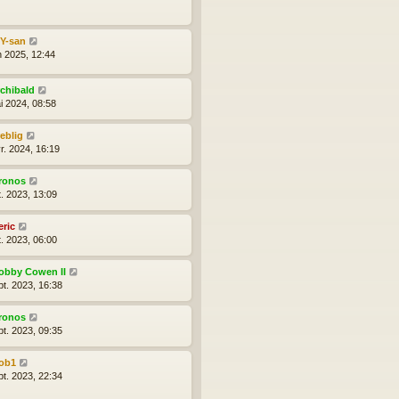
lY-san
n 2025, 12:44
rchibald
i 2024, 08:58
reblig
r. 2024, 16:19
ronos
t. 2023, 13:09
eric
t. 2023, 06:00
obby Cowen II
pt. 2023, 16:38
ronos
pt. 2023, 09:35
ob1
pt. 2023, 22:34