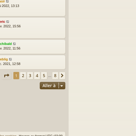
asir
i 2022, 13:13
eric
nv. 2022, 15:56
rchibald
v. 2022, 11:56
reblig
c. 2021, 12:58
Page
1
sur
8
2
3
4
5
8
1
Suivante
s
…
Aller à
les cookies
Heures au format
UTC+02:00