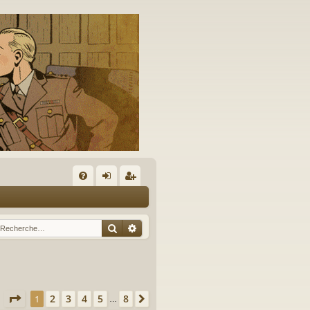
A
FA
on
’e
Q
ne
nr
Rechercher
Recherche avancée
xi
eg
on
ist
re
Page
1
sur
8
2
3
4
5
8
1
Suivante
s
…
r