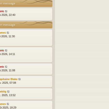
er message
eric
i 2026, 22:40
er message
ames
i 2026, 11:30
eric
i 2026, 14:11
eric
i 2026, 11:08
apitaine Blake
v. 2025, 07:08
reblig
t. 2025, 13:52
ames
ût 2025, 18:29