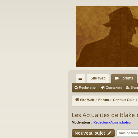
Site Web
Forums
cc
Rechercher
Connexion
S’enr
ès
Site Web
Forum
Centaur Club
ra
Les Actualités de Blake
pi
Modérateur :
Rédacteur-Administrateur
de
Nouveau sujet