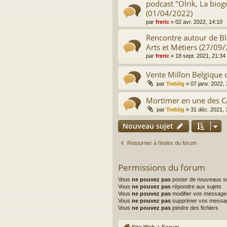
podcast "Olrik, La bio
(01/04/2022)
par
freric
»
02 avr. 2022, 14:10
Rencontre autour de B
Arts et Métiers (27/09
par
freric
»
18 sept. 2021, 21:34
Vente Millon Belgique
par
Treblig
»
07 janv. 2022,
Mortimer en une des C
par
Treblig
»
31 déc. 2021, 
Nouveau sujet
Retourner à l’index du forum
Permissions du forum
Vous
ne pouvez pas
poster de nouveaux su
Vous
ne pouvez pas
répondre aux sujets
Vous
ne pouvez pas
modifier vos message
Vous
ne pouvez pas
supprimer vos messa
Vous
ne pouvez pas
joindre des fichiers
Site Web
Forum