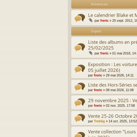
Annonces
Le calendrier Blake et 
par
freric
»
25 sept. 2012, 1
Sujets
Liste des albums en pré
25/02/2025
par
freric
»
01 mai 2018, 14
Exposition : Les voitur
05 juillet 2026)
par
freric
»
29 mai 2026, 14:11
Liste des Hors-Séries sel
par
freric
»
08 mai 2026, 11:08
29 novembre 2025 : Ve
par
freric
»
02 nov. 2025, 17:58
Vente 25-26 Octobre 2
par
Treblig
»
14 oct. 2025, 13:52
Vente collection "Loui