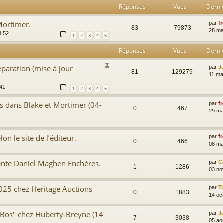
Réponses
Vues
Derni
Mortimer.
par
fr
83
79873
28 ma
8:52
1
2
3
4
5
Réponses
Vues
Derni
paration (mise à jour
par
J
81
129279
11 ma
:41
1
2
3
4
5
es dans Blake et Mortimer (04-
par
fr
0
467
29 ma
on le site de l’éditeur.
par
fr
0
466
08 ma
nte Daniel Maghen Enchères.
par
C
1
1286
03 no
025 chez Heritage Auctions
par
T
0
1883
14 oc
s Bos" chez Huberty-Breyne (14
par
J
7
3038
05 ao