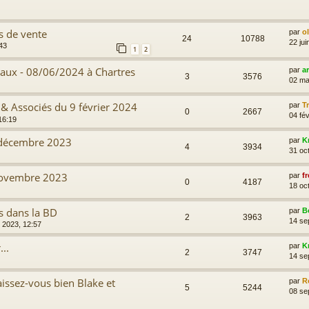
es de vente
par
o
24
10788
22 jui
43
1
2
raux - 08/06/2024 à Chartres
par
a
3
3576
02 ma
& Associés du 9 février 2024
par
T
0
2667
04 fév
16:19
 décembre 2023
par
K
4
3934
31 oc
novembre 2023
par
fr
0
4187
18 oc
s dans la BD
par
B
2
3963
14 se
. 2023, 12:57
..
par
K
2
3747
14 se
naissez-vous bien Blake et
par
R
5
5244
08 se