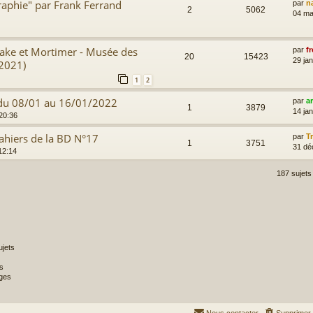
graphie" par Frank Ferrand
par
n
2
5062
04 ma
lake et Mortimer - Musée des
par
fr
20
15423
29 ja
/2021)
1
2
 du 08/01 au 16/01/2022
par
a
1
3879
14 jan
 20:36
ahiers de la BD N°17
par
T
1
3751
31 dé
12:14
187 sujet
jets
s
ges
Nous contacter
Supprimer 