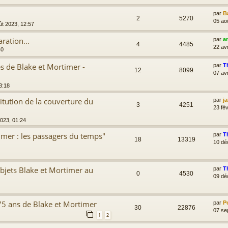
par
B
2
5270
05 ao
ût 2023, 12:57
ation...
par
a
4
4485
22 av
40
es de Blake et Mortimer -
par
T
12
8099
07 av
3:18
itution de la couverture du
par
j
3
4251
23 fév
2023, 01:24
imer : les passagers du temps"
par
T
18
13319
10 dé
objets Blake et Mortimer au
par
T
0
4530
09 dé
75 ans de Blake et Mortimer
par
P
30
22876
07 se
1
2