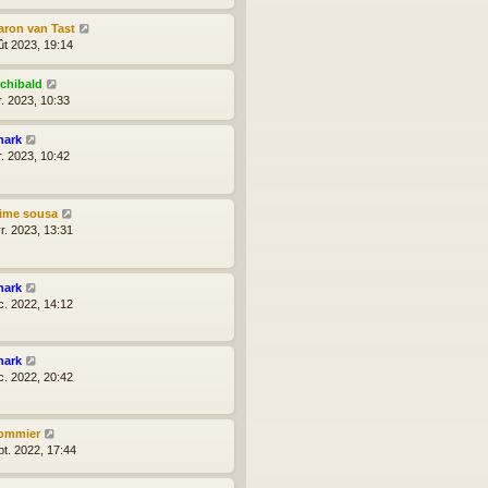
aron van Tast
ût 2023, 19:14
rchibald
r. 2023, 10:33
hark
r. 2023, 10:42
aime sousa
r. 2023, 13:31
hark
c. 2022, 14:12
hark
c. 2022, 20:42
ommier
pt. 2022, 17:44