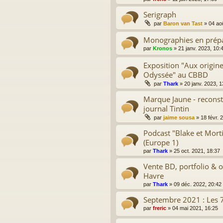
Serigraph
par
Baron van Tast
»
04 ao
Monographies en prépar
par
Kronos
»
21 janv. 2023, 10:
Exposition "Aux origin
Odyssée" au CBBD
par
Thark
»
20 janv. 2023, 1
Marque Jaune - reconst
journal Tintin
par
jaime sousa
»
18 févr. 
Podcast "Blake et Mort
(Europe 1)
par
Thark
»
25 oct. 2021, 18:37
Vente BD, portfolio & 
Havre
par
Thark
»
09 déc. 2022, 20:42
Septembre 2021 : Les 
par
freric
»
04 mai 2021, 16:25