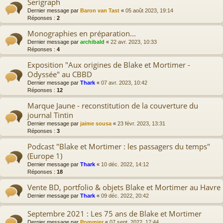
Serigraph
Dernier message par
Baron van Tast
«
05 août 2023, 19:14
Réponses :
2
Monographies en préparation...
Dernier message par
archibald
«
22 avr. 2023, 10:33
Réponses :
4
Exposition "Aux origines de Blake et Mortimer -
Odyssée" au CBBD
Dernier message par
Thark
«
07 avr. 2023, 10:42
Réponses :
12
Marque Jaune - reconstitution de la couverture du
journal Tintin
Dernier message par
jaime sousa
«
23 févr. 2023, 13:31
Réponses :
3
Podcast "Blake et Mortimer : les passagers du temps"
(Europe 1)
Dernier message par
Thark
«
10 déc. 2022, 14:12
Réponses :
18
Vente BD, portfolio & objets Blake et Mortimer au Havre
Dernier message par
Thark
«
09 déc. 2022, 20:42
Septembre 2021 : Les 75 ans de Blake et Mortimer
Dernier message par
Pommier
«
07 sept. 2022, 17:44