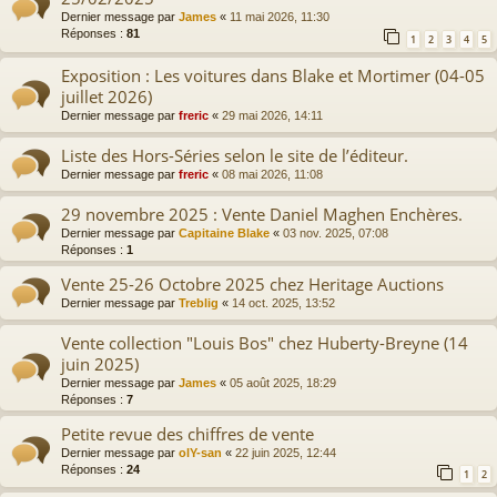
Dernier message par
James
«
11 mai 2026, 11:30
Réponses :
81
1
2
3
4
5
Exposition : Les voitures dans Blake et Mortimer (04-05
juillet 2026)
Dernier message par
freric
«
29 mai 2026, 14:11
Liste des Hors-Séries selon le site de l’éditeur.
Dernier message par
freric
«
08 mai 2026, 11:08
29 novembre 2025 : Vente Daniel Maghen Enchères.
Dernier message par
Capitaine Blake
«
03 nov. 2025, 07:08
Réponses :
1
Vente 25-26 Octobre 2025 chez Heritage Auctions
Dernier message par
Treblig
«
14 oct. 2025, 13:52
Vente collection "Louis Bos" chez Huberty-Breyne (14
juin 2025)
Dernier message par
James
«
05 août 2025, 18:29
Réponses :
7
Petite revue des chiffres de vente
Dernier message par
olY-san
«
22 juin 2025, 12:44
Réponses :
24
1
2