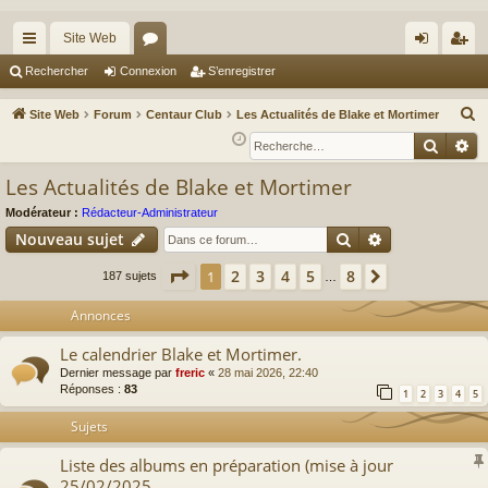
Site Web
cc
or
on
’e
Rechercher
Connexion
S’enregistrer
ès
u
ne
nr
R
Site Web
Forum
Centaur Club
Les Actualités de Blake et Mortimer
ra
m
xi
eg
e
Reche
Re
c
pi
s
on
ist
Les Actualités de Blake et Mortimer
h
de
re
e
Modérateur :
Rédacteur-Administrateur
r
r
Rechercher
Recherche av
Nouveau sujet
c
Page
1
sur
8
2
3
4
5
8
1
Suivante
187 sujets
…
h
e
Annonces
r
Le calendrier Blake et Mortimer.
Dernier message par
freric
«
28 mai 2026, 22:40
Réponses :
83
1
2
3
4
5
Sujets
Liste des albums en préparation (mise à jour
25/02/2025