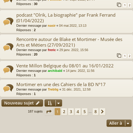
Réponses :
30
1
2
podcast "Olrik, La biographie" par Frank Ferrand
(01/04/2022)
Dernier message par
nasir
«
04 mai 2022, 13:13
Réponses :
2
Rencontre autour de Blake et Mortimer - Musée des
Arts et Métiers (27/09/2021)
Dernier message par
freric
«
29 janv. 2022, 15:56
Réponses :
20
1
2
Vente Millon Belgique du 08/01 au 16/01/2022
Dernier message par
archibald
«
14 janv. 2022, 11:56
Réponses :
1
Mortimer en une des Cahiers de la BD N°17
Dernier message par
Treblig
«
31 déc. 2021, 12:58
Réponses :
1
Nouveau sujet
Page
1
sur
8
2
3
4
5
8
1
Suivante
187 sujets
…
Aller à