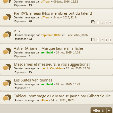
Dernier message par
olY-san
«
09 janv. 2026, 12:52
Réponses :
13
Par RV'Blaineau (Nos membres ont du talent)
Dernier message par
olY-san
«
24 nov. 2025, 22:34
Réponses :
70
1
2
3
4
Alix
Dernier message par
Capitaine Blake
«
15 nov. 2025, 08:37
Réponses :
63
1
2
3
4
Astier (Ariane) : Marque Jaune à l'affiche
Dernier message par
archibald
«
14 nov. 2025, 14:03
Réponses :
3
Mesdames et messieurs, à vos suggestions !
Dernier message par
Laszlo Carreidas
«
12 nov. 2025, 15:50
Réponses :
15
Les Suites Vénitiennes
Dernier message par
archibald
«
09 nov. 2025, 10:43
Réponses :
8
Tableau hommage à La Marque Jaune par Gilbert Soulié
Dernier message par
alban
«
14 oct. 2025, 16:20
Aller à