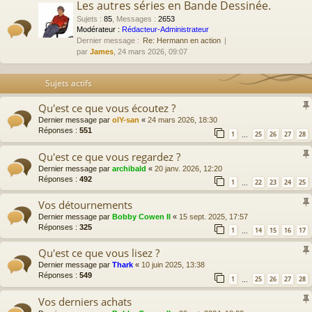
Les autres séries en Bande Dessinée.
Sujets
:
85
,
Messages
:
2653
Modérateur :
Rédacteur-Administrateur
Dernier message :
Re: Hermann en action
par
James
, 24 mars 2026, 09:07
Sujets actifs
Qu'est ce que vous écoutez ?
Dernier message par
olY-san
«
24 mars 2026, 18:30
Réponses :
551
1
25
26
27
28
…
Qu'est ce que vous regardez ?
Dernier message par
archibald
«
20 janv. 2026, 12:20
Réponses :
492
1
22
23
24
25
…
Vos détournements
Dernier message par
Bobby Cowen II
«
15 sept. 2025, 17:57
Réponses :
325
1
14
15
16
17
…
Qu'est ce que vous lisez ?
Dernier message par
Thark
«
10 juin 2025, 13:38
Réponses :
549
1
25
26
27
28
…
Vos derniers achats