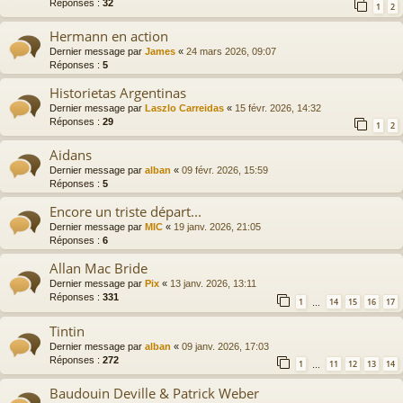
Réponses :
32
1
2
Hermann en action
Dernier message par
James
«
24 mars 2026, 09:07
Réponses :
5
Historietas Argentinas
Dernier message par
Laszlo Carreidas
«
15 févr. 2026, 14:32
Réponses :
29
1
2
Aidans
Dernier message par
alban
«
09 févr. 2026, 15:59
Réponses :
5
Encore un triste départ...
Dernier message par
MIC
«
19 janv. 2026, 21:05
Réponses :
6
Allan Mac Bride
Dernier message par
Pix
«
13 janv. 2026, 13:11
Réponses :
331
1
14
15
16
17
…
Tintin
Dernier message par
alban
«
09 janv. 2026, 17:03
Réponses :
272
1
11
12
13
14
…
Baudouin Deville & Patrick Weber