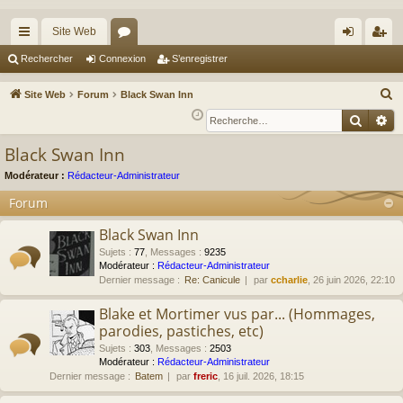
Site Web
cc
or
on
’e
Rechercher
Connexion
S’enregistrer
ès
u
ne
nr
R
Site Web
Forum
Black Swan Inn
ra
m
xi
eg
e
Reche
Re
c
pi
s
on
ist
Black Swan Inn
h
de
re
e
Modérateur :
Rédacteur-Administrateur
r
r
Forum
c
Black Swan Inn
h
e
Sujets
:
77
,
Messages
:
9235
Modérateur :
Rédacteur-Administrateur
r
Dernier message :
Re: Canicule
par
ccharlie
, 26 juin 2026, 22:10
Blake et Mortimer vus par... (Hommages,
parodies, pastiches, etc)
Sujets
:
303
,
Messages
:
2503
Modérateur :
Rédacteur-Administrateur
Dernier message :
Batem
par
freric
, 16 juil. 2026, 18:15