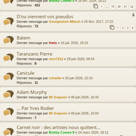
Dernier message par
Bobby Cowen II
«
26 oct. 2024, 18:22
Réponses :
421
1
19
20
21
22
…
D'ou viennent vos pseudos
Dernier message par
Georgevitch-Miloch
«
25 févr. 2017, 17:22
Réponses :
72
1
2
3
4
Batem
Dernier message par
freric
«
16 juil. 2026, 18:15
Taranzano Pierre
Dernier message par
nico7212
«
29 juin 2026, 09:54
Réponses :
8
Canicule
Dernier message par
ccharlie
«
26 juin 2026, 22:10
Réponses :
11
Adam Murphy
Dernier message par
Mr Grayson
«
06 juin 2026, 16:43
... Par Yves Rodier
Dernier message par
Mr Grayson
«
06 juin 2026, 16:04
Réponses :
7
Carnet noir : des artistes nous quittent...
Dernier message par
Bobby Cowen II
«
24 mars 2026, 18:12