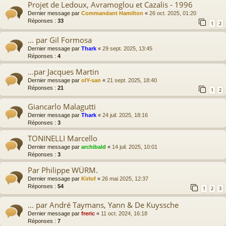
Projet de Ledoux, Avramoglou et Cazalis - 1996
Dernier message par
Commandant Hamilton
«
26 oct. 2025, 01:20
Réponses :
33
1
2
... par Gil Formosa
Dernier message par
Thark
«
29 sept. 2025, 13:45
Réponses :
4
...par Jacques Martin
Dernier message par
olY-san
«
21 sept. 2025, 18:40
Réponses :
21
1
2
Giancarlo Malagutti
Dernier message par
Thark
«
24 juil. 2025, 18:16
Réponses :
3
TONINELLI Marcello
Dernier message par
archibald
«
14 juil. 2025, 10:01
Réponses :
3
Par Philippe WÜRM.
Dernier message par
Kirlof
«
26 mai 2025, 12:37
Réponses :
54
1
2
3
... par André Taymans, Yann & De Kuyssche
Dernier message par
freric
«
11 oct. 2024, 16:18
Réponses :
7