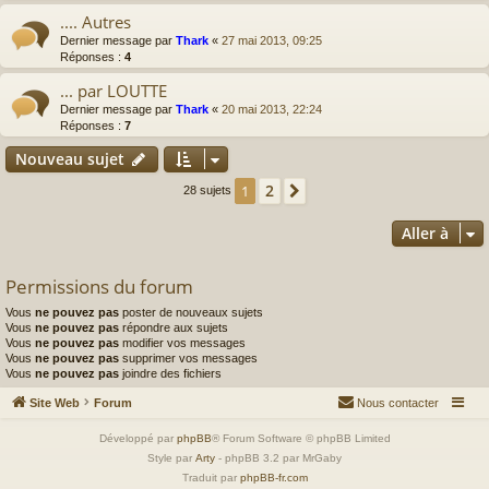
.... Autres
Dernier message par
Thark
«
27 mai 2013, 09:25
Réponses :
4
... par LOUTTE
Dernier message par
Thark
«
20 mai 2013, 22:24
Réponses :
7
Nouveau sujet
2
1
Suivante
28 sujets
Aller à
Permissions du forum
Vous
ne pouvez pas
poster de nouveaux sujets
Vous
ne pouvez pas
répondre aux sujets
Vous
ne pouvez pas
modifier vos messages
Vous
ne pouvez pas
supprimer vos messages
Vous
ne pouvez pas
joindre des fichiers
Site Web
Forum
Nous contacter
Développé par
phpBB
® Forum Software © phpBB Limited
Style par
Arty
- phpBB 3.2 par MrGaby
Traduit par
phpBB-fr.com