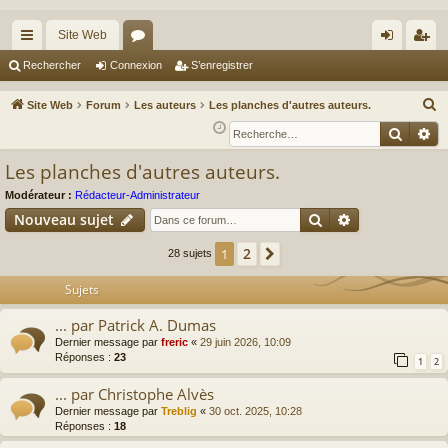
Site Web
cc
or
on
’e
Rechercher
Connexion
S’enregistrer
ès
u
ne
nr
R
Site Web
Forum
Les auteurs
Les planches d'autres auteurs.
ra
m
xi
eg
e
Reche
Re
c
pi
s
on
ist
Les planches d'autres auteurs.
h
de
re
e
Modérateur :
Rédacteur-Administrateur
r
r
Rechercher
Recherche av
Nouveau sujet
c
2
1
Suivante
28 sujets
h
e
Sujets
r
... par Patrick A. Dumas
Dernier message par
freric
«
29 juin 2026, 10:09
Réponses :
23
1
2
... par Christophe Alvès
Dernier message par
Treblig
«
30 oct. 2025, 10:28
Réponses :
18