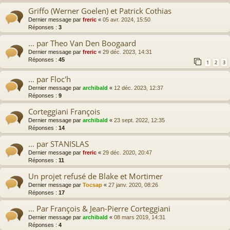
Griffo (Werner Goelen) et Patrick Cothias
Dernier message par
freric
«
05 avr. 2024, 15:50
Réponses :
3
... par Theo Van Den Boogaard
Dernier message par
freric
«
29 déc. 2023, 14:31
Réponses :
45
1
2
3
... par Floc'h
Dernier message par
archibald
«
12 déc. 2023, 12:37
Réponses :
9
Corteggiani François
Dernier message par
archibald
«
23 sept. 2022, 12:35
Réponses :
14
... par STANISLAS
Dernier message par
freric
«
29 déc. 2020, 20:47
Réponses :
11
Un projet refusé de Blake et Mortimer
Dernier message par
Tocsap
«
27 janv. 2020, 08:26
Réponses :
17
... Par François & Jean-Pierre Corteggiani
Dernier message par
archibald
«
08 mars 2019, 14:31
Réponses :
4