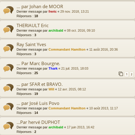
... par Johan de MOOR
Dernier message par
freric
«
29 nov. 2018, 13:21
Réponses :
18
THERIAULT Eric
Dernier message par
archibald
«
08 oct. 2016, 09:10
Réponses :
3
Ray Saint Yves
Dernier message par
Commandant Hamilton
«
11 août 2016, 20:36
Réponses :
3
... Par Marc Bourgne.
Dernier message par
Thark
«
21 juil. 2015, 18:03
Réponses :
25
1
2
... par SFAR et BRAVO.
Dernier message par
Will
«
12 avr. 2015, 08:12
Réponses :
19
... par José Luis Povo
Dernier message par
Commandant Hamilton
«
10 août 2013, 11:17
Réponses :
14
...Par hervé DUPHOT
Dernier message par
archibald
«
17 juin 2013, 16:42
Réponses :
2