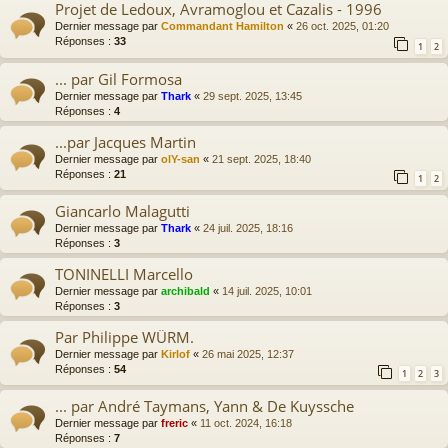
Projet de Ledoux, Avramoglou et Cazalis - 1996
Dernier message par
Commandant Hamilton
«
26 oct. 2025, 01:20
Réponses :
33
1
2
... par Gil Formosa
Dernier message par
Thark
«
29 sept. 2025, 13:45
Réponses :
4
...par Jacques Martin
Dernier message par
olY-san
«
21 sept. 2025, 18:40
Réponses :
21
1
2
Giancarlo Malagutti
Dernier message par
Thark
«
24 juil. 2025, 18:16
Réponses :
3
TONINELLI Marcello
Dernier message par
archibald
«
14 juil. 2025, 10:01
Réponses :
3
Par Philippe WÜRM.
Dernier message par
Kirlof
«
26 mai 2025, 12:37
Réponses :
54
1
2
3
... par André Taymans, Yann & De Kuyssche
Dernier message par
freric
«
11 oct. 2024, 16:18
Réponses :
7