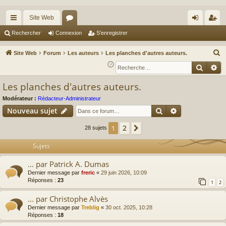
Site Web
cc
or
on
’e
Rechercher
Connexion
S’enregistrer
ès
u
ne
nr
R
Site Web
Forum
Les auteurs
Les planches d'autres auteurs.
ra
m
xi
eg
e
Reche
Re
c
pi
s
on
ist
Les planches d'autres auteurs.
h
de
re
e
Modérateur :
Rédacteur-Administrateur
r
r
Rechercher
Recherche av
Nouveau sujet
c
2
1
Suivante
28 sujets
h
e
Sujets
r
... par Patrick A. Dumas
Dernier message par
freric
«
29 juin 2026, 10:09
Réponses :
23
1
2
... par Christophe Alvès
Dernier message par
Treblig
«
30 oct. 2025, 10:28
Réponses :
18