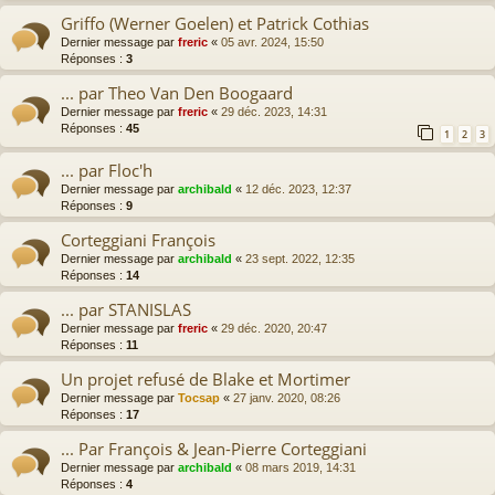
Griffo (Werner Goelen) et Patrick Cothias
Dernier message par
freric
«
05 avr. 2024, 15:50
Réponses :
3
... par Theo Van Den Boogaard
Dernier message par
freric
«
29 déc. 2023, 14:31
Réponses :
45
1
2
3
... par Floc'h
Dernier message par
archibald
«
12 déc. 2023, 12:37
Réponses :
9
Corteggiani François
Dernier message par
archibald
«
23 sept. 2022, 12:35
Réponses :
14
... par STANISLAS
Dernier message par
freric
«
29 déc. 2020, 20:47
Réponses :
11
Un projet refusé de Blake et Mortimer
Dernier message par
Tocsap
«
27 janv. 2020, 08:26
Réponses :
17
... Par François & Jean-Pierre Corteggiani
Dernier message par
archibald
«
08 mars 2019, 14:31
Réponses :
4