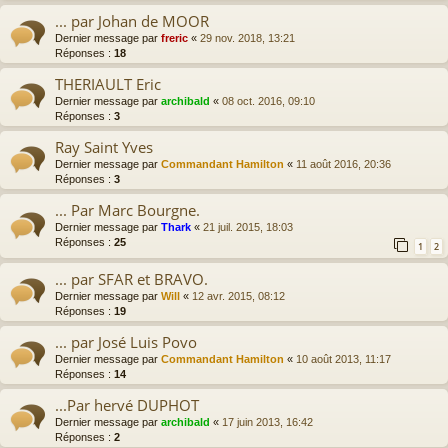
... par Johan de MOOR
Dernier message par
freric
«
29 nov. 2018, 13:21
Réponses :
18
THERIAULT Eric
Dernier message par
archibald
«
08 oct. 2016, 09:10
Réponses :
3
Ray Saint Yves
Dernier message par
Commandant Hamilton
«
11 août 2016, 20:36
Réponses :
3
... Par Marc Bourgne.
Dernier message par
Thark
«
21 juil. 2015, 18:03
Réponses :
25
1
2
... par SFAR et BRAVO.
Dernier message par
Will
«
12 avr. 2015, 08:12
Réponses :
19
... par José Luis Povo
Dernier message par
Commandant Hamilton
«
10 août 2013, 11:17
Réponses :
14
...Par hervé DUPHOT
Dernier message par
archibald
«
17 juin 2013, 16:42
Réponses :
2