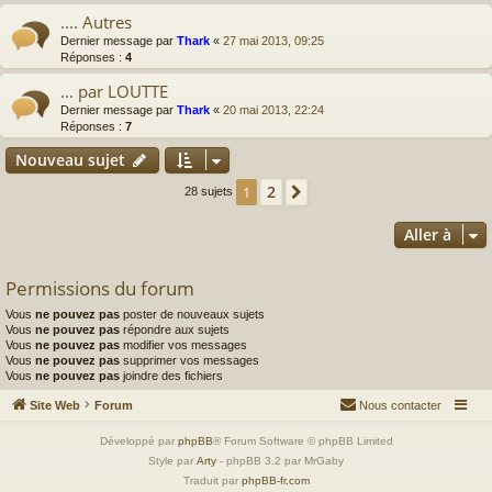
.... Autres
Dernier message par
Thark
«
27 mai 2013, 09:25
Réponses :
4
... par LOUTTE
Dernier message par
Thark
«
20 mai 2013, 22:24
Réponses :
7
Nouveau sujet
2
1
Suivante
28 sujets
Aller à
Permissions du forum
Vous
ne pouvez pas
poster de nouveaux sujets
Vous
ne pouvez pas
répondre aux sujets
Vous
ne pouvez pas
modifier vos messages
Vous
ne pouvez pas
supprimer vos messages
Vous
ne pouvez pas
joindre des fichiers
Site Web
Forum
Nous contacter
Développé par
phpBB
® Forum Software © phpBB Limited
Style par
Arty
- phpBB 3.2 par MrGaby
Traduit par
phpBB-fr.com