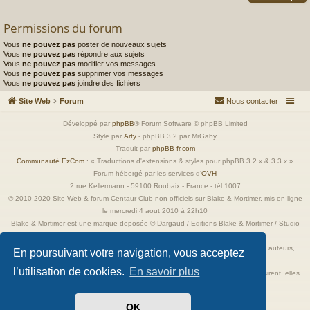
Permissions du forum
Vous
ne pouvez pas
poster de nouveaux sujets
Vous
ne pouvez pas
répondre aux sujets
Vous
ne pouvez pas
modifier vos messages
Vous
ne pouvez pas
supprimer vos messages
Vous
ne pouvez pas
joindre des fichiers
Site Web
Forum
Nous contacter
Développé par
phpBB
® Forum Software © phpBB Limited
Style par
Arty
- phpBB 3.2 par MrGaby
Traduit par
phpBB-fr.com
Communauté EzCom
: « Traductions d'extensions & styles pour phpBB 3.2.x & 3.3.x »
Forum hébergé par les services d’
OVH
2 rue Kellermann - 59100 Roubaix - France - tél 1007
© 2010-2020 Site Web & forum Centaur Club non-officiels sur Blake & Mortimer, mis en ligne
le mercredi 4 aout 2010 à 22h10
Blake & Mortimer est une marque deposée © Dargaud / Editions Blake & Mortimer / Studio
Jacobs
Toutes les images incluses dans ces pages sont la propriété exclusive de leurs auteurs,
En poursuivant votre navigation, vous acceptez
ayant droits et/ou éditeurs.
l’utilisation de cookies.
En savoir plus
Elles ne sont ici qu'à titre de référence ou d'illustration. Si les propriétaires le désirent, elles
seront retirées immédiatement.
OK