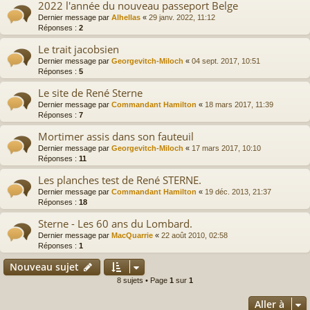
2022 l'année du nouveau passeport Belge
Dernier message par
Alhellas
«
29 janv. 2022, 11:12
Réponses :
2
Le trait jacobsien
Dernier message par
Georgevitch-Miloch
«
04 sept. 2017, 10:51
Réponses :
5
Le site de René Sterne
Dernier message par
Commandant Hamilton
«
18 mars 2017, 11:39
Réponses :
7
Mortimer assis dans son fauteuil
Dernier message par
Georgevitch-Miloch
«
17 mars 2017, 10:10
Réponses :
11
Les planches test de René STERNE.
Dernier message par
Commandant Hamilton
«
19 déc. 2013, 21:37
Réponses :
18
Sterne - Les 60 ans du Lombard.
Dernier message par
MacQuarrie
«
22 août 2010, 02:58
Réponses :
1
Nouveau sujet
8 sujets • Page
1
sur
1
Aller à