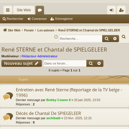
Site Web
cc
or
on
’e
Rechercher
Connexion
S’enregistrer
ès
u
ne
nr
Site Web
Forum
Les auteurs
René STERNE et Chantal de SPIELGELEER
ra
m
xi
eg
R
Recherche
Reche
e
pi
s
on
ist
René STERNE et Chantal de SPIELGELEER
c
de
re
h
Modérateur :
Rédacteur-Administrateur
r
Rechercher
Recherche av
e
Nouveau sujet
r
8 sujets • Page
1
sur
1
c
Sujets
h
e
Entretien avec René Sterne (Reportage de la TV belge -
r
1996)
Dernier message par
Bobby Cowen II
«
20 juin 2025, 13:53
Réponses :
2
Décès de Chantal De SPIEGELEER
Dernier message par
archibald
«
23 févr. 2025, 12:15
Réponses :
9