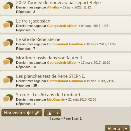
2022 l'année du nouveau passeport Belge
Dernier message par
Alhellas
«
29 janv. 2022, 11:12
Réponses :
2
Le trait jacobsien
Dernier message par
Georgevitch-Miloch
«
04 sept. 2017, 10:51
Réponses :
5
Le site de René Sterne
Dernier message par
Commandant Hamilton
«
18 mars 2017, 11:39
Réponses :
7
Mortimer assis dans son fauteuil
Dernier message par
Georgevitch-Miloch
«
17 mars 2017, 10:10
Réponses :
11
Les planches test de René STERNE.
Dernier message par
Commandant Hamilton
«
19 déc. 2013, 21:37
Réponses :
18
Sterne - Les 60 ans du Lombard.
Dernier message par
MacQuarrie
«
22 août 2010, 02:58
Réponses :
1
Nouveau sujet
8 sujets • Page
1
sur
1
Aller à