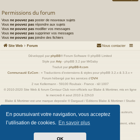
Permissions du forum
Vous
ne pouvez pas
poster de nouveaux sujets
Vous
ne pouvez pas
répondre aux sujets
Vous
ne pouvez pas
modifier vos messages
Vous
ne pouvez pas
supprimer vos messages
Vous
ne pouvez pas
joindre des fichiers
Site Web
Forum
Nous contacter
Développé par
phpBB
® Forum Software © phpBB Limited
Style par
Arty
- phpBB 3.2 par MrGaby
Traduit par
phpBB-fr.com
Communauté EzCom
: « Traductions d'extensions & styles pour phpBB 3.2.x & 3.3.x »
Forum hébergé par les services d’
OVH
2 rue Kellermann - 59100 Roubaix - France - tél 1007
© 2010-2020 Site Web & forum Centaur Club non-officiels sur Blake & Mortimer, mis en ligne
le mercredi 4 aout 2010 à 22h10
Blake & Mortimer est une marque deposée © Dargaud / Editions Blake & Mortimer / Studio
Jacobs
Toutes les images incluses dans ces pages sont la propriété exclusive de leurs auteurs,
En poursuivant votre navigation, vous acceptez
ayant droits et/ou éditeurs.
l’utilisation de cookies.
En savoir plus
Elles ne sont ici qu'à titre de référence ou d'illustration. Si les propriétaires le désirent, elles
seront retirées immédiatement.
OK