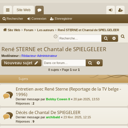
Site Web
cc
or
on
’e
Rechercher
Connexion
S’enregistrer
ès
u
ne
nr
Site Web
Forum
Les auteurs
René STERNE et Chantal de SPIELGELEER
ra
m
xi
eg
R
Recherche
Reche
e
pi
s
on
ist
René STERNE et Chantal de SPIELGELEER
c
de
re
h
Modérateur :
Rédacteur-Administrateur
r
Rechercher
Recherche av
e
Nouveau sujet
r
8 sujets • Page
1
sur
1
c
Sujets
h
e
Entretien avec René Sterne (Reportage de la TV belge -
r
1996)
Dernier message par
Bobby Cowen II
«
20 juin 2025, 13:53
Réponses :
2
Décès de Chantal De SPIEGELEER
Dernier message par
archibald
«
23 févr. 2025, 12:15
Réponses :
9