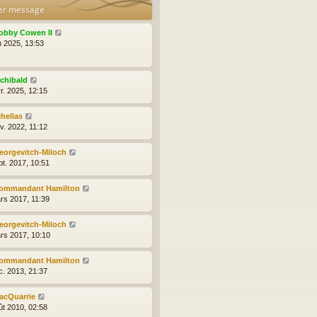
er message
obby Cowen II
n 2025, 13:53
rchibald
r. 2025, 12:15
lhellas
v. 2022, 11:12
eorgevitch-Miloch
pt. 2017, 10:51
ommandant Hamilton
rs 2017, 11:39
eorgevitch-Miloch
rs 2017, 10:10
ommandant Hamilton
c. 2013, 21:37
acQuarrie
ût 2010, 02:58