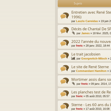
Sujets
Entretien avec René Ste
1996)
par
Laszlo Carreidas
»
19 juin 
Décès de Chantal De S
par
James
»
18 févr. 2025, 
2022 l'année du nouve
par
freric
»
28 janv. 2022, 18:44
Le trait jacobsien
par
Georgevitch-Miloch
»
Le site de René Sterne
par
Commandant Hamilton
»
1
Mortimer assis dans so
par
freric
»
09 janv. 2014, 1
Les planches test de R
par
freric
»
05 août 2010, 05:57
Sterne - Les 60 ans du
par
freric
»
17 août 2010, 16:08