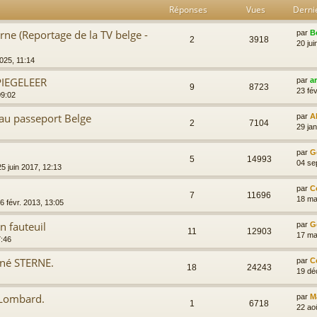
Réponses
Vues
Derni
rne (Reportage de la TV belge -
par
B
2
3918
20 jui
2025, 11:14
PIEGELEER
par
a
9
8723
23 fév
09:02
au passeport Belge
par
A
2
7104
29 jan
par
G
5
14993
04 se
25 juin 2017, 12:13
par
C
7
11696
18 ma
6 févr. 2013, 13:05
n fauteuil
par
G
11
12903
17 ma
7:46
ené STERNE.
par
C
18
24243
19 dé
 Lombard.
par
M
1
6718
22 ao