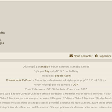
jets
s
ges
Nous contacter
Supprimer 
Développé par
phpBB
® Forum Software © phpBB Limited
Style par
Arty
- phpBB 3.2 par MrGaby
Traduit par
phpBB-fr.com
Communauté EzCom
: « Traductions d'extensions & styles pour phpBB 3.2.x & 3.3.x »
Forum hébergé par les services d’
OVH
2 rue Kellermann - 59100 Roubaix - France - tél 1007
ite Web & forum Centaur Club non-officiels sur Blake & Mortimer, mis en ligne le mercredi 4 aou
Blake & Mortimer est une marque deposée © Dargaud / Editions Blake & Mortimer / Studio Jacob
s images incluses dans ces pages sont la propriété exclusive de leurs auteurs, ayant droits et/ou
 ici qu'à titre de référence ou d'illustration. Si les propriétaires le désirent, elles seront retirées 