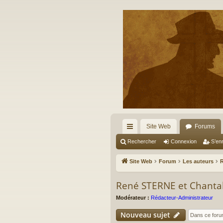
Site Web
Forums
cc
Rechercher
Connexion
S’enr
ès
Site Web
Forum
Les auteurs
ra
René STERNE et Chanta
pi
Modérateur :
Rédacteur-Administrateur
de
Nouveau sujet