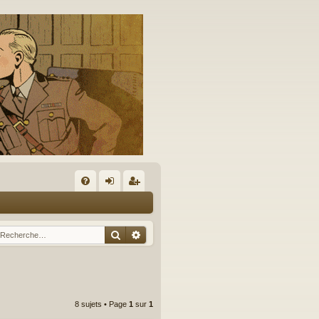
A
FA
on
’e
Q
ne
nr
Rechercher
Recherche avancée
xi
eg
on
ist
re
8 sujets • Page
1
sur
1
r