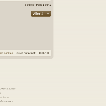
8 sujets • Page
1
sur
1
Aller à
les cookies
Heures au format
UTC+02:00
t 2010 à 22h10
s
 éditeurs.
immédiatement.