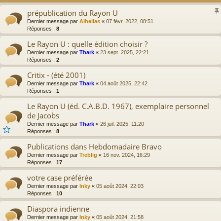
prépublication du Rayon U
Dernier message par
Alhellas
«
07 févr. 2022, 08:51
Réponses :
8
Le Rayon U : quelle édition choisir ?
Dernier message par
Thark
«
23 sept. 2025, 22:21
Réponses :
2
Critix - (été 2001)
Dernier message par
Thark
«
04 août 2025, 22:42
Réponses :
1
Le Rayon U (éd. C.A.B.D. 1967), exemplaire personnel
de Jacobs
Dernier message par
Thark
«
26 juil. 2025, 11:20
Réponses :
8
Publications dans Hebdomadaire Bravo
Dernier message par
Treblig
«
16 nov. 2024, 16:29
Réponses :
17
votre case préférée
Dernier message par
Inky
«
05 août 2024, 22:03
Réponses :
10
Diaspora indienne
Dernier message par
Inky
«
05 août 2024, 21:58