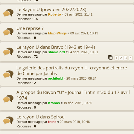
Le Rayon U (prévu en 2022/2023)
Dernier message par
Roberto
«
09 avr. 2021, 21:41
Réponses :
15
Une reprise ?
Dernier message par
MajorWings
«
09 avr. 2021, 18:13
Réponses :
9
Le rayon U dans Bravo (1943 et 1944)
Dernier message par
shamelord
«
04 sept. 2020, 10:31
Réponses :
72
1
2
3
4
La galerie des portraits du rayon U, crayonné et encre
de Chine par Jacobs
Dernier message par
archibald
«
20 mars 2020, 08:24
Réponses :
2
A propos du Rayon "U" - Journal Tintin n°30 du 17 avril
1974
Dernier message par
Kronos
«
19 déc. 2019, 10:36
Réponses :
9
Le rayon U dans Spirou
Dernier message par
freric
«
22 mars 2019, 19:46
Réponses :
6