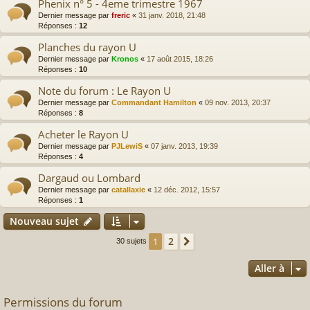
Phenix n° 5 - 4eme trimestre 1967
Dernier message par
freric
«
31 janv. 2018, 21:48
Réponses :
12
Planches du rayon U
Dernier message par
Kronos
«
17 août 2015, 18:26
Réponses :
10
Note du forum : Le Rayon U
Dernier message par
Commandant Hamilton
«
09 nov. 2013, 20:37
Réponses :
8
Acheter le Rayon U
Dernier message par
PJLewiS
«
07 janv. 2013, 19:39
Réponses :
4
Dargaud ou Lombard
Dernier message par
catallaxie
«
12 déc. 2012, 15:57
Réponses :
1
Nouveau sujet
2
1
Suivante
30 sujets
Aller à
Permissions du forum