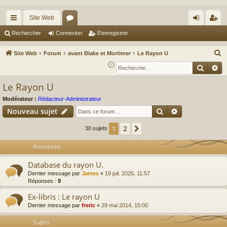
Site Web
cc
or
on
’e
Rechercher
Connexion
S’enregistrer
ès
u
ne
nr
R
Site Web
Forum
avant Blake et Mortimer
Le Rayon U
ra
m
xi
eg
e
Reche
Re
c
pi
s
on
ist
Le Rayon U
h
de
re
e
Modérateur :
Rédacteur-Administrateur
r
r
Rechercher
Recherche av
Nouveau sujet
c
2
1
Suivante
30 sujets
h
e
Annonces
r
Database du rayon U.
Dernier message par
James
«
19 juil. 2025, 11:57
Réponses :
9
Ex-libris : Le rayon U
Dernier message par
freric
«
29 mai 2014, 15:00
Sujets