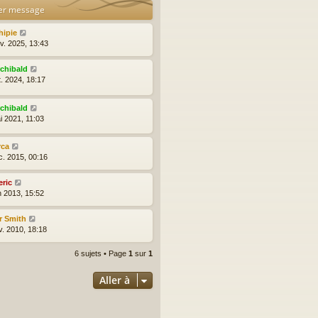
er message
hipie
nv. 2025, 13:43
rchibald
t. 2024, 18:17
rchibald
i 2021, 11:03
rca
c. 2015, 00:16
eric
n 2013, 15:52
r Smith
v. 2010, 18:18
6 sujets • Page
1
sur
1
Aller à