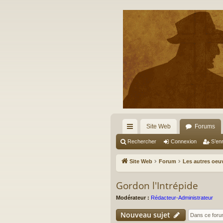
Site Web
Forums
cc
Rechercher
Connexion
S’enr
ès
Site Web
Forum
Les autres oeu
ra
Gordon l'Intrépide
pi
Modérateur :
Rédacteur-Administrateur
de
Nouveau sujet