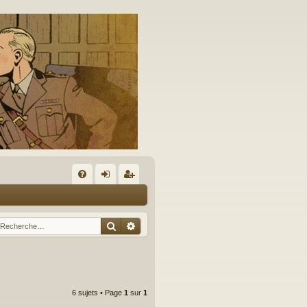
A
FA
on
’e
Q
ne
nr
Rechercher
Recherche avancée
xi
eg
on
ist
re
6 sujets • Page
1
sur
1
r