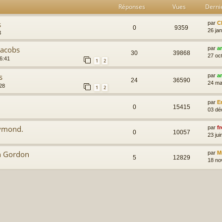
Réponses
Vues
Derni
s
par
C
0
9359
26 ja
3
Jacobs
par
a
30
39868
27 oc
6:41
1
2
s
par
a
24
36590
24 ma
:28
1
2
par
E
0
15415
03 dé
aymond.
par
fr
0
10057
23 jui
h Gordon
par
M
5
12829
18 no