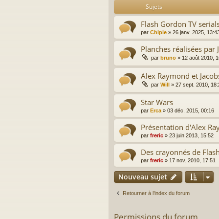
Sujets
Flash Gordon TV serial
par
Chipie
»
26 janv. 2025, 13:4
Planches réalisées par 
par
bruno
»
12 août 2010, 1
Alex Raymond et Jacob
par
Will
»
27 sept. 2010, 18
Star Wars
par
Erca
»
03 déc. 2015, 00:16
Présentation d'Alex R
par
freric
»
23 juin 2013, 15:52
Des crayonnés de Flas
par
freric
»
17 nov. 2010, 17:51
Nouveau sujet
Retourner à l’index du forum
Permissions du forum