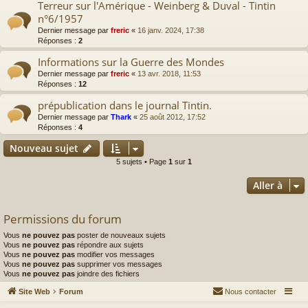
Terreur sur l'Amérique - Weinberg & Duval - Tintin
n°6/1957
Dernier message par
freric
«
16 janv. 2024, 17:38
Réponses :
2
Informations sur la Guerre des Mondes
Dernier message par
freric
«
13 avr. 2018, 11:53
Réponses :
12
prépublication dans le journal Tintin.
Dernier message par
Thark
«
25 août 2012, 17:52
Réponses :
4
Nouveau sujet
5 sujets • Page
1
sur
1
Aller à
Permissions du forum
Vous
ne pouvez pas
poster de nouveaux sujets
Vous
ne pouvez pas
répondre aux sujets
Vous
ne pouvez pas
modifier vos messages
Vous
ne pouvez pas
supprimer vos messages
Vous
ne pouvez pas
joindre des fichiers
Site Web
Forum
Nous contacter