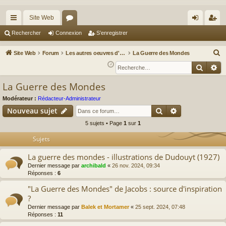
Site Web
cc
or
on
’e
Rechercher
Connexion
S’enregistrer
ès
u
ne
nr
R
Site Web
Forum
Les autres oeuvres d'Edgar P. Jacobs
La Guerre des Mondes
ra
m
xi
eg
e
Reche
Re
c
pi
s
on
ist
La Guerre des Mondes
h
de
re
e
Modérateur :
Rédacteur-Administrateur
r
r
Rechercher
Recherche av
Nouveau sujet
c
5 sujets • Page
1
sur
1
h
Sujets
e
r
La guerre des mondes - illustrations de Dudouyt (1927)
Dernier message par
archibald
«
26 nov. 2024, 09:34
Réponses :
6
"La Guerre des Mondes" de Jacobs : source d'inspiration
?
Dernier message par
Balek et Mortamer
«
25 sept. 2024, 07:48
Réponses :
11