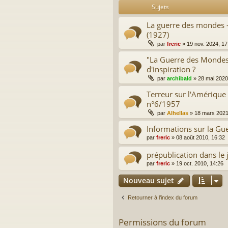
Sujets
La guerre des mondes -
(1927)
par
freric
»
19 nov. 2024, 17
"La Guerre des Mondes"
d'inspiration ?
par
archibald
»
28 mai 2020
Terreur sur l'Amérique 
n°6/1957
par
Alhellas
»
18 mars 2021
Informations sur la G
par
freric
»
08 août 2010, 16:32
prépublication dans le j
par
freric
»
19 oct. 2010, 14:26
Nouveau sujet
Retourner à l’index du forum
Permissions du forum