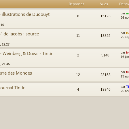
Réponses
Vues
Derni
 illustrations de Dudouyt
par
a
6
15123
26 no
:10
 de Jacobs : source
par
B
11
13825
25 se
, 12:27
- Weinberg & Duval - Tintin
par
fr
2
5148
16 ja
, 21:45
uerre des Mondes
par
fr
12
23153
13 av
ournal Tintin.
par
T
4
13846
25 ao