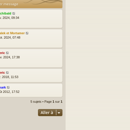
er message
rchibald
v. 2024, 09:34
alek et Mortamer
pt. 2024, 07:48
eric
nv. 2024, 17:38
eric
r. 2018, 11:53
hark
ût 2012, 17:52
5 sujets • Page
1
sur
1
Aller à