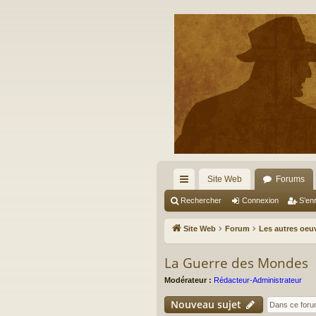
Site Web
Forums
cc
Rechercher
Connexion
S’enr
ès
Site Web
Forum
Les autres oeu
ra
La Guerre des Mondes
pi
Modérateur :
Rédacteur-Administrateur
de
Nouveau sujet