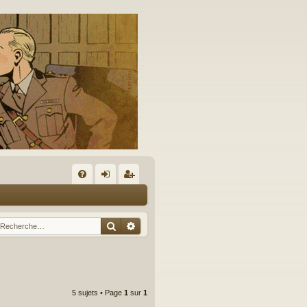
A
FA
on
’e
Q
ne
nr
Rechercher
Recherche avancée
xi
eg
on
ist
re
5 sujets • Page
1
sur
1
r