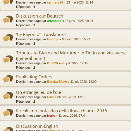
Dernier message par
sanders14
«
23 mai 2025, 11:14
Réponses :
4
Diskussion auf Deutsch
Dernier message par
archibald
«
15 janv. 2025, 09:21
Réponses :
3
'Le Rayon U' Translations
Dernier message par
George
«
06 févr. 2023, 16:23
Réponses :
3
Tributes to Blake and Mortimer in Tintin and vice versa
(general point)
Dernier message par
DLPRR
«
26 juil. 2022, 12:15
Réponses :
2
Publishing Orders
Dernier message par
BarclayBlake
«
11 juil. 2020, 18:00
Un étrange jeu de l'oie
Dernier message par
Edw
«
06 déc. 2019, 13:18
Réponses :
2
Il realismo fantastico della linea chiara - 2015
Dernier message par
freric
«
11 janv. 2016, 17:44
Discussion in English