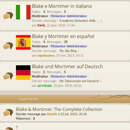
Blake e Mortimer in italiano
Sujets
:
4
,
Messages
:
5
Modérateur :
Rédacteur-Administrateur
Dernier message :
Il realismo fantastico della …
par
freric
, 11 janv. 2016, 17:44
Blake y Mortimer en español
Sujets
:
4
,
Messages
:
25
Modérateur :
Rédacteur-Administrateur
Dernier message :
Re: My Blog
par
rigolissimo
, 23 nov. 2013, 04:11
Blake und Mortimer auf Deutsch
Sujets
:
2
,
Messages
:
5
Modérateur :
Rédacteur-Administrateur
Dernier message :
Re: Diskussion auf Deutsch
par
archibald
, 15 janv. 2025, 09:21
Sujets actifs
Blake & Mortimer: The Complete Collection
Dernier message par
HenkG
«
22 juil. 2025, 20:30
Réponses :
3
?