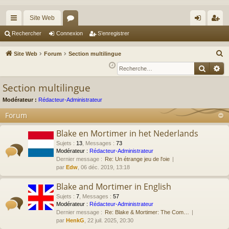
Site Web
cc
or
on
’e
Rechercher
Connexion
S’enregistrer
ès
u
ne
nr
R
Site Web
Forum
Section multilingue
ra
m
xi
eg
e
Reche
Re
c
pi
s
on
ist
Section multilingue
h
de
re
e
Modérateur :
Rédacteur-Administrateur
r
r
Forum
c
Blake en Mortimer in het Nederlands
h
e
Sujets
:
13
,
Messages
:
73
Modérateur :
Rédacteur-Administrateur
r
Dernier message :
Re: Un étrange jeu de l'oie
par
Edw
, 06 déc. 2019, 13:18
Blake and Mortimer in English
Sujets
:
7
,
Messages
:
57
Modérateur :
Rédacteur-Administrateur
Dernier message :
Re: Blake & Mortimer: The Com…
par
HenkG
, 22 juil. 2025, 20:30