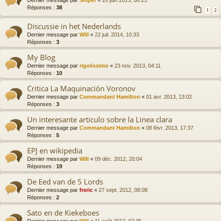
Dernier message par
Sniper
«
20 juin 2015, 06:23
Réponses :
38
1
2
Discussie in het Nederlands
Dernier message par
Will
«
22 juil. 2014, 10:33
Réponses :
3
My Blog
Dernier message par
rigolissimo
«
23 nov. 2013, 04:11
Réponses :
10
Critica La Maquinación Voronov
Dernier message par
Commandant Hamilton
«
01 avr. 2013, 13:02
Réponses :
3
Un interesante articulo sobre la Linea clara
Dernier message par
Commandant Hamilton
«
08 févr. 2013, 17:37
Réponses :
5
EPJ en wikipedia
Dernier message par
Will
«
09 déc. 2012, 20:04
Réponses :
19
De Eed van de 5 Lords
Dernier message par
freric
«
27 sept. 2012, 08:08
Réponses :
2
Sato en de Kiekeboes
Dernier message par
Will
«
11 août 2012, 07:35