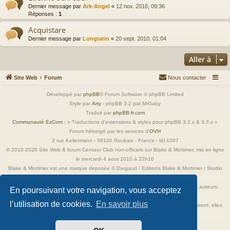
Dernier message par
Ark-Angel
«
12 nov. 2010, 09:36
Réponses :
1
Acquistare
Dernier message par
Longtarin
«
20 sept. 2010, 01:04
Aller à
Site Web
Forum
Nous contacter
Développé par
phpBB
® Forum Software © phpBB Limited
Style par
Arty
- phpBB 3.2 par MrGaby
Traduit par
phpBB-fr.com
Communauté EzCom
: « Traductions d'extensions & styles pour phpBB 3.2.x & 3.3.x »
Forum hébergé par les services d’
OVH
2 rue Kellermann - 59100 Roubaix - France - tél 1007
© 2010-2020 Site Web & forum Centaur Club non-officiels sur Blake & Mortimer, mis en ligne
le mercredi 4 aout 2010 à 22h10
Blake & Mortimer est une marque deposée © Dargaud / Editions Blake & Mortimer / Studio
Jacobs
Toutes les images incluses dans ces pages sont la propriété exclusive de leurs auteurs,
En poursuivant votre navigation, vous acceptez
ayant droits et/ou éditeurs.
l’utilisation de cookies.
En savoir plus
Elles ne sont ici qu'à titre de référence ou d'illustration. Si les propriétaires le désirent, elles
seront retirées immédiatement.