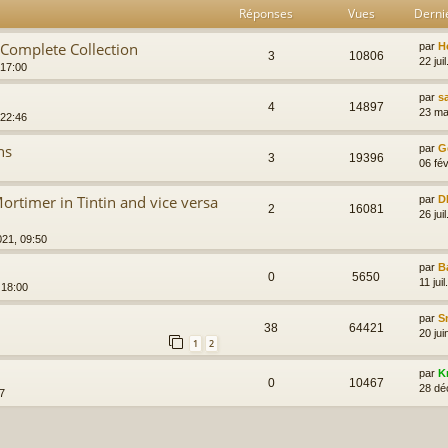
Réponses
Vues
Derni
Complete Collection
par
H
3
10806
22 jui
 17:00
par
s
4
14897
23 ma
 22:46
ns
par
G
3
19396
06 fév
ortimer in Tintin and vice versa
par
D
2
16081
26 jui
021, 09:50
par
B
0
5650
11 jui
, 18:00
par
S
38
64421
20 jui
1
2
par
K
0
10467
28 dé
7