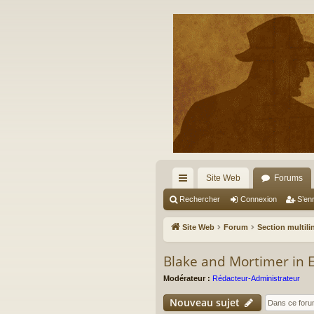
Site Web
Forums
cc
Rechercher
Connexion
S’enr
ès
Site Web
Forum
Section multil
ra
Blake and Mortimer in E
pi
Modérateur :
Rédacteur-Administrateur
de
Nouveau sujet