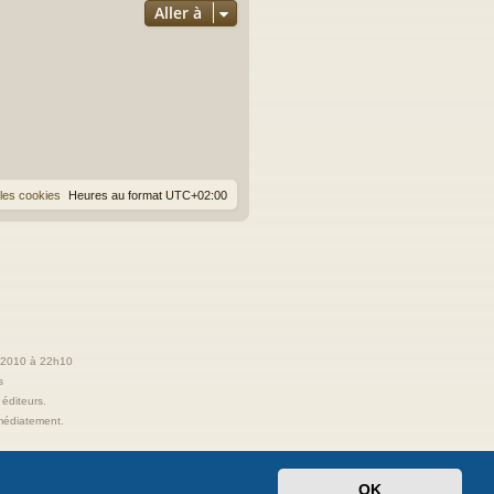
Aller à
les cookies
Heures au format
UTC+02:00
t 2010 à 22h10
s
 éditeurs.
immédiatement.
OK