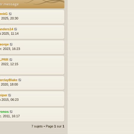
er message
enkG
l. 2025, 20:30
anders14
i 2025, 11:14
eorge
r. 2023, 16:23
LPRR
l. 2022, 12:15
arclayBlake
l. 2020, 18:00
niper
n 2015, 06:23
ronos
c. 2011, 16:17
7 sujets • Page
1
sur
1