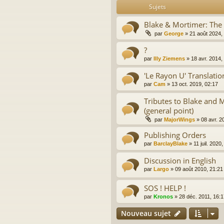
Sujets
Blake & Mortimer: The 
par
George
»
21 août 2024,
?
par
Illy Ziemens
»
18 avr. 2014,
'Le Rayon U' Translatio
par
Cam
»
13 oct. 2019, 02:17
Tributes to Blake and M
(general point)
par
MajorWings
»
08 avr. 2
Publishing Orders
par
BarclayBlake
»
11 juil. 2020
Discussion in English
par
Largo
»
09 août 2010, 21:21
SOS ! HELP !
par
Kronos
»
28 déc. 2011, 16:1
Nouveau sujet