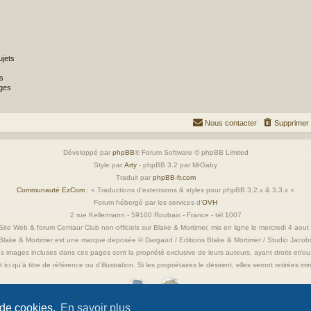
jets
s
ges
Nous contacter
Supprimer 
Développé par
phpBB
® Forum Software © phpBB Limited
Style par
Arty
- phpBB 3.2 par MrGaby
Traduit par
phpBB-fr.com
Communauté EzCom
: « Traductions d'extensions & styles pour phpBB 3.2.x & 3.3.x »
Forum hébergé par les services d’
OVH
2 rue Kellermann - 59100 Roubaix - France - tél 1007
ite Web & forum Centaur Club non-officiels sur Blake & Mortimer, mis en ligne le mercredi 4 aou
Blake & Mortimer est une marque deposée © Dargaud / Editions Blake & Mortimer / Studio Jacob
s images incluses dans ces pages sont la propriété exclusive de leurs auteurs, ayant droits et/ou
 ici qu'à titre de référence ou d'illustration. Si les propriétaires le désirent, elles seront retirées 
 de cookies.
En savoir plus