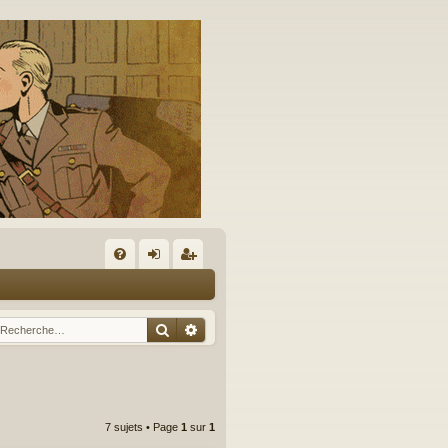
A
FA
on
’e
Q
ne
nr
Rechercher
Recherche avancée
xi
eg
on
ist
re
7 sujets • Page
1
sur
1
r