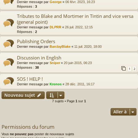
Dernier message par
George
«
06 févr. 2023, 16:23
Réponses :
3
Tributes to Blake and Mortimer in Tintin and vice versa
(general point)
Dernier message par
DLPRR
«
26 juil. 2022, 12:15
Réponses :
2
Publishing Orders
Dernier message par
BarclayBlake
«
11 juil. 2020, 18:00
Discussion in English
Dernier message par
Sniper
«
20 juin 2015, 06:23
Réponses :
38
1
2
SOS ! HELP !
Dernier message par
Kronos
«
28 déc. 2011, 16:17
Nouveau sujet
7 sujets • Page
1
sur
1
Aller à
Permissions du forum
Vous
ne pouvez pas
poster de nouveaux sujets