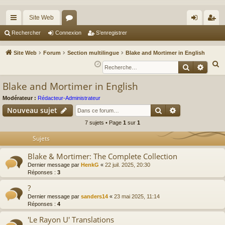
Site Web
cc
or
on
’e
Rechercher
Connexion
S’enregistrer
ès
u
ne
nr
Site Web
Forum
Section multilingue
Blake and Mortimer in English
ra
m
xi
eg
R
Recherche
Reche
e
pi
s
on
ist
Blake and Mortimer in English
c
de
re
h
Modérateur :
Rédacteur-Administrateur
r
Rechercher
Recherche av
e
Nouveau sujet
r
7 sujets • Page
1
sur
1
c
Sujets
h
e
Blake & Mortimer: The Complete Collection
r
Dernier message par
HenkG
«
22 juil. 2025, 20:30
Réponses :
3
?
Dernier message par
sanders14
«
23 mai 2025, 11:14
Réponses :
4
'Le Rayon U' Translations