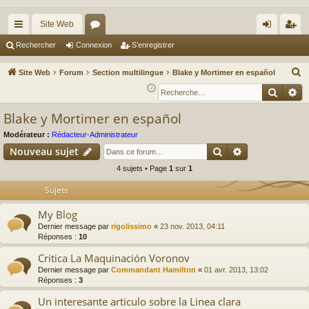
Site Web
cc
or
on
’e
Rechercher
Connexion
S’enregistrer
ès
u
ne
nr
R
Site Web
Forum
Section multilingue
Blake y Mortimer en español
ra
m
xi
eg
e
Reche
Re
c
pi
s
on
ist
Blake y Mortimer en español
h
de
re
e
Modérateur :
Rédacteur-Administrateur
r
r
Rechercher
Recherche av
Nouveau sujet
c
4 sujets • Page
1
sur
1
h
Sujets
e
r
My Blog
Dernier message par
rigolissimo
«
23 nov. 2013, 04:11
Réponses :
10
Critica La Maquinación Voronov
Dernier message par
Commandant Hamilton
«
01 avr. 2013, 13:02
Réponses :
3
Un interesante articulo sobre la Linea clara