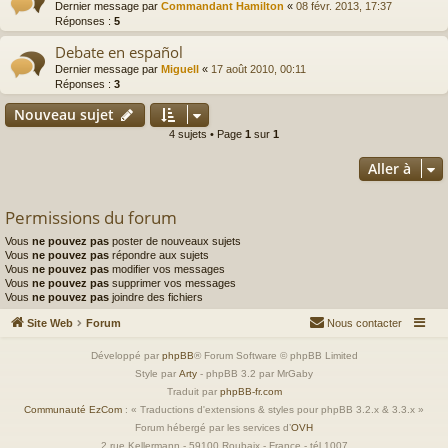
Dernier message par
Commandant Hamilton
«
08 févr. 2013, 17:37
Réponses :
5
Debate en español
Dernier message par
Miguell
«
17 août 2010, 00:11
Réponses :
3
Nouveau sujet
4 sujets • Page
1
sur
1
Aller à
Permissions du forum
Vous
ne pouvez pas
poster de nouveaux sujets
Vous
ne pouvez pas
répondre aux sujets
Vous
ne pouvez pas
modifier vos messages
Vous
ne pouvez pas
supprimer vos messages
Vous
ne pouvez pas
joindre des fichiers
Site Web
Forum
Nous contacter
Développé par
phpBB
® Forum Software © phpBB Limited
Style par
Arty
- phpBB 3.2 par MrGaby
Traduit par
phpBB-fr.com
Communauté EzCom
: « Traductions d'extensions & styles pour phpBB 3.2.x & 3.3.x »
Forum hébergé par les services d’
OVH
2 rue Kellermann - 59100 Roubaix - France - tél 1007