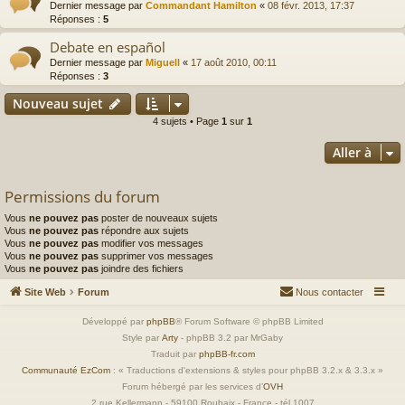
Dernier message par
Commandant Hamilton
«
08 févr. 2013, 17:37
Réponses :
5
Debate en español
Dernier message par
Miguell
«
17 août 2010, 00:11
Réponses :
3
Nouveau sujet
4 sujets • Page
1
sur
1
Aller à
Permissions du forum
Vous
ne pouvez pas
poster de nouveaux sujets
Vous
ne pouvez pas
répondre aux sujets
Vous
ne pouvez pas
modifier vos messages
Vous
ne pouvez pas
supprimer vos messages
Vous
ne pouvez pas
joindre des fichiers
Site Web
Forum
Nous contacter
Développé par
phpBB
® Forum Software © phpBB Limited
Style par
Arty
- phpBB 3.2 par MrGaby
Traduit par
phpBB-fr.com
Communauté EzCom
: « Traductions d'extensions & styles pour phpBB 3.2.x & 3.3.x »
Forum hébergé par les services d’
OVH
2 rue Kellermann - 59100 Roubaix - France - tél 1007