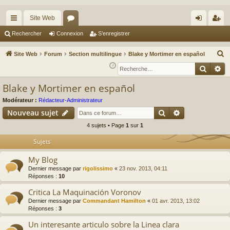
Site Web
cc
or
on
’e
Rechercher
Connexion
S’enregistrer
ès
u
ne
nr
R
Site Web
Forum
Section multilingue
Blake y Mortimer en español
ra
m
xi
eg
e
Reche
Re
c
pi
s
on
ist
Blake y Mortimer en español
h
de
re
e
Modérateur :
Rédacteur-Administrateur
r
r
Rechercher
Recherche av
Nouveau sujet
c
4 sujets • Page
1
sur
1
h
Sujets
e
r
My Blog
Dernier message par
rigolissimo
«
23 nov. 2013, 04:11
Réponses :
10
Critica La Maquinación Voronov
Dernier message par
Commandant Hamilton
«
01 avr. 2013, 13:02
Réponses :
3
Un interesante articulo sobre la Linea clara