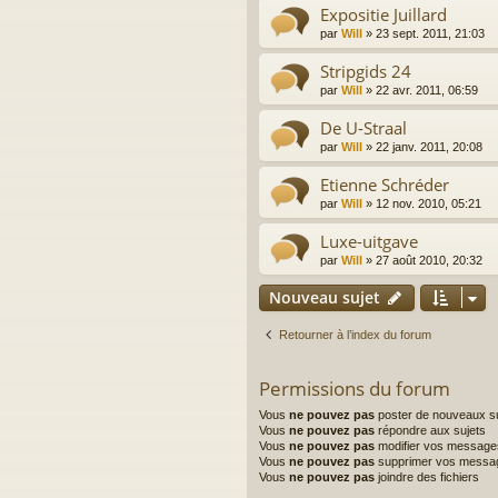
Expositie Juillard
par
Will
»
23 sept. 2011, 21:03
Stripgids 24
par
Will
»
22 avr. 2011, 06:59
De U-Straal
par
Will
»
22 janv. 2011, 20:08
Etienne Schréder
par
Will
»
12 nov. 2010, 05:21
Luxe-uitgave
par
Will
»
27 août 2010, 20:32
Nouveau sujet
Retourner à l’index du forum
Permissions du forum
Vous
ne pouvez pas
poster de nouveaux su
Vous
ne pouvez pas
répondre aux sujets
Vous
ne pouvez pas
modifier vos message
Vous
ne pouvez pas
supprimer vos messa
Vous
ne pouvez pas
joindre des fichiers