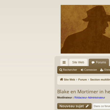
Site Web
Forums
cc
Rechercher
Connexion
S’enr
ès
Site Web
Forum
Section multil
ra
Blake en Mortimer in h
pi
Modérateur :
Rédacteur-Administrateur
de
Nouveau sujet