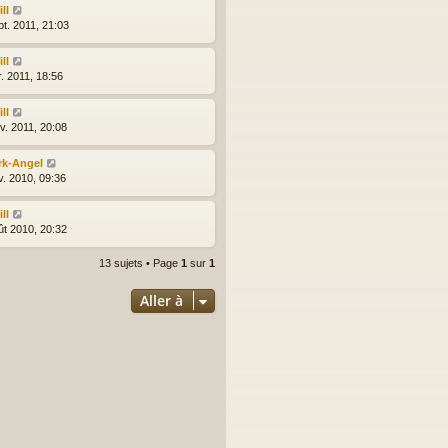
ll
pt. 2011, 21:03
ll
r. 2011, 18:56
ll
v. 2011, 20:08
rk-Angel
v. 2010, 09:36
ll
ût 2010, 20:32
13 sujets • Page
1
sur
1
Aller à