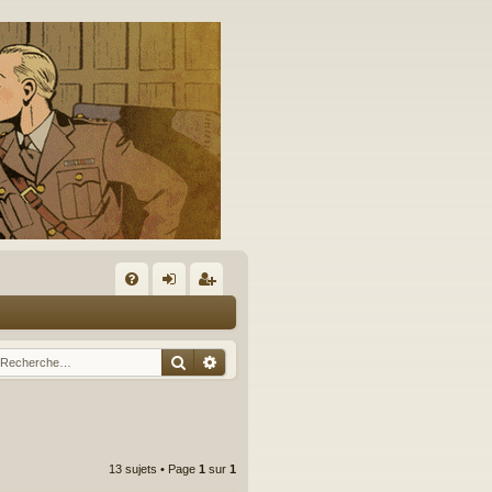
A
FA
on
’e
Q
ne
nr
Rechercher
Recherche avancée
xi
eg
on
ist
re
13 sujets • Page
1
sur
1
r