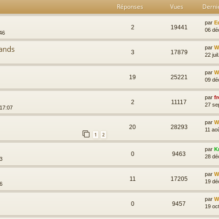
Réponses
Vues
Derni
par
E
2
19441
06 dé
46
lands
par
Wi
3
17879
22 jui
par
Wi
19
25221
09 dé
par
fr
2
11117
27 se
 17:07
par
Wi
20
28293
11 ao
1
2
par
K
0
9463
28 dé
3
par
Wi
11
17205
19 dé
6
par
Wi
0
9457
19 oc