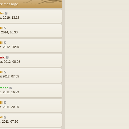
er message
dw
c. 2019, 13:18
ll
l. 2014, 10:33
ll
c. 2012, 20:04
eric
pt. 2012, 08:08
ll
ût 2012, 07:35
ronos
c. 2011, 16:23
ll
c. 2011, 20:26
ll
t. 2011, 07:30