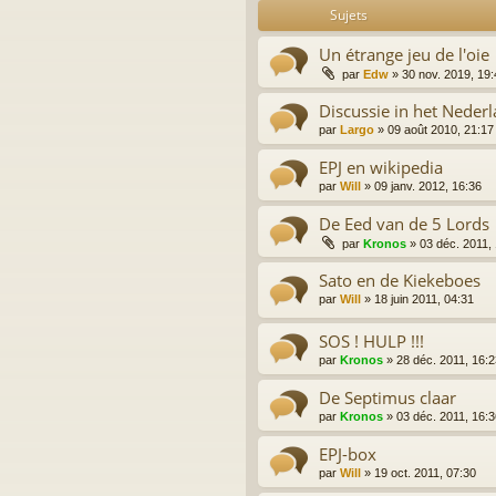
Sujets
Un étrange jeu de l'oie
par
Edw
»
30 nov. 2019, 19:
Discussie in het Neder
par
Largo
»
09 août 2010, 21:17
EPJ en wikipedia
par
Will
»
09 janv. 2012, 16:36
De Eed van de 5 Lords
par
Kronos
»
03 déc. 2011,
Sato en de Kiekeboes
par
Will
»
18 juin 2011, 04:31
SOS ! HULP !!!
par
Kronos
»
28 déc. 2011, 16:2
De Septimus claar
par
Kronos
»
03 déc. 2011, 16:3
EPJ-box
par
Will
»
19 oct. 2011, 07:30