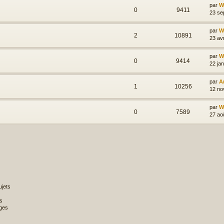
par
Wi
0
9411
23 se
par
Wi
2
10891
23 av
par
Wi
0
9414
22 jan
par
A
1
10256
12 no
par
Wi
0
7589
27 ao
jets
s
ges