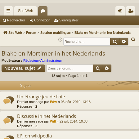
Site Web
cc
or
on
’e
Rechercher
Connexion
S’enregistrer
ès
u
ne
nr
Site Web
Forum
Section multilingue
Blake en Mortimer in het Nederlands
ra
m
xi
eg
R
Recherche
Reche
e
pi
s
on
ist
Blake en Mortimer in het Nederlands
c
de
re
h
Modérateur :
Rédacteur-Administrateur
r
Rechercher
Recherche av
e
Nouveau sujet
r
13 sujets • Page
1
sur
1
c
Sujets
h
e
Un étrange jeu de l'oie
r
Dernier message par
Edw
«
06 déc. 2019, 13:18
Réponses :
2
Discussie in het Nederlands
Dernier message par
Will
«
22 juil. 2014, 10:33
Réponses :
3
EPJ en wikipedia