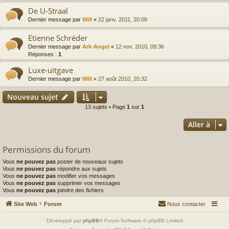
De U-Straal
Dernier message par
Will
«
22 janv. 2011, 20:08
Etienne Schréder
Dernier message par
Ark-Angel
«
12 nov. 2010, 09:36
Réponses :
1
Luxe-uitgave
Dernier message par
Will
«
27 août 2010, 20:32
Nouveau sujet
13 sujets • Page
1
sur
1
Aller à
Permissions du forum
Vous
ne pouvez pas
poster de nouveaux sujets
Vous
ne pouvez pas
répondre aux sujets
Vous
ne pouvez pas
modifier vos messages
Vous
ne pouvez pas
supprimer vos messages
Vous
ne pouvez pas
joindre des fichiers
Site Web
Forum
Nous contacter
Développé par
phpBB
® Forum Software © phpBB Limited