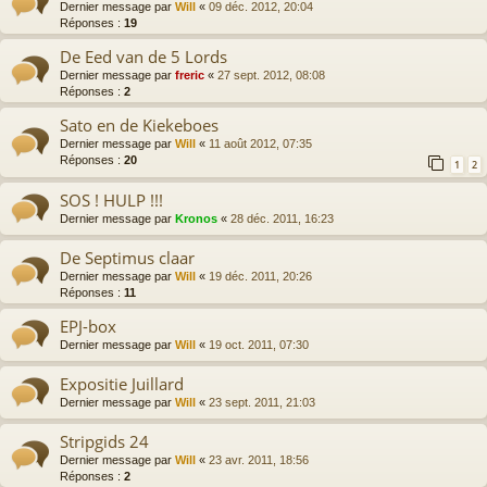
Dernier message par
Will
«
09 déc. 2012, 20:04
Réponses :
19
De Eed van de 5 Lords
Dernier message par
freric
«
27 sept. 2012, 08:08
Réponses :
2
Sato en de Kiekeboes
Dernier message par
Will
«
11 août 2012, 07:35
Réponses :
20
1
2
SOS ! HULP !!!
Dernier message par
Kronos
«
28 déc. 2011, 16:23
De Septimus claar
Dernier message par
Will
«
19 déc. 2011, 20:26
Réponses :
11
EPJ-box
Dernier message par
Will
«
19 oct. 2011, 07:30
Expositie Juillard
Dernier message par
Will
«
23 sept. 2011, 21:03
Stripgids 24
Dernier message par
Will
«
23 avr. 2011, 18:56
Réponses :
2