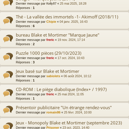
Dernier message par
Kelly87
«
25 mai 2025, 18:28
Réponses :
1
Thé - La vallée des immortels -1- Akimoff (2018/11)
Dernier message par
Chipie
«
04 janv. 2025, 16:43
Réponses :
6
bureau Blake et Mortimer "Marque Jaune"
Dernier message par
freric
«
19 nov. 2024, 17:14
Réponses :
2
Puzzle 1000 pièces (29/10/2023)
Dernier message par
freric
«
17 oct. 2024, 10:43
Réponses :
3
Jeux basé sur Blake et Mortimer
Dernier message par
sabiolets
«
06 août 2024, 10:12
Réponses :
1
CD-ROM : Le piège diabolique (Index+ / 1997)
Dernier message par
freric
«
25 mai 2024, 11:05
Réponses :
1
Présentoir publicitaire "Un étrange rendez-vous"
Dernier message par
romain86
«
25 févr. 2024, 10:00
Jeux - Monopoly Blake et Mortimer (septembre 2023)
Dernier message par
Prisoner
«
23 oct. 2023, 14:40