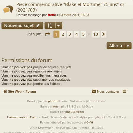
Pièce commémorative "Blake et Mortimer 75 ans" or
(2021/03)
Dernier message par
freric
«
03 mars 2021, 16:23
Nouveau sujet
Page
1
sur
10
2
3
4
5
10
1
Suivante
238 sujets
…
Aller à
Permissions du forum
Vous
ne pouvez pas
poster de nouveaux sujets
Vous
ne pouvez pas
répondre aux sujets
Vous
ne pouvez pas
modifier vos messages
Vous
ne pouvez pas
supprimer vos messages
Vous
ne pouvez pas
joindre des fichiers
Site Web
Forum
Nous contacter
Développé par
phpBB
® Forum Software © phpBB Limited
Style par
Arty
- phpBB 3.2 par MrGaby
Traduit par
phpBB-fr.com
Communauté EzCom
: « Traductions d'extensions & styles pour phpBB 3.2.x & 3.3.x »
Forum hébergé par les services d’
OVH
2 rue Kellermann - 59100 Roubaix - France - tél 1007