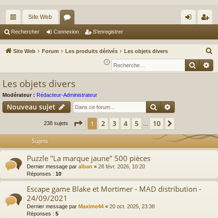
Site Web
cc
or
on
’e
Rechercher
Connexion
S’enregistrer
ès
u
ne
nr
R
Site Web
Forum
Les produits dérivés
Les objets divers
ra
m
xi
eg
e
Reche
Re
c
pi
s
on
ist
Les objets divers
h
de
re
e
Modérateur :
Rédacteur-Administrateur
r
r
Rechercher
Recherche av
Nouveau sujet
c
Page
1
sur
10
2
3
4
5
10
1
Suivante
238 sujets
…
h
e
Sujets
r
Puzzle "La marque jaune" 500 pièces
Dernier message par
alban
«
28 févr. 2026, 10:20
Réponses :
10
Escape game Blake et Mortimer - MAD distribution -
24/09/2021
Dernier message par
Maxime44
«
20 oct. 2025, 23:38
Réponses :
5