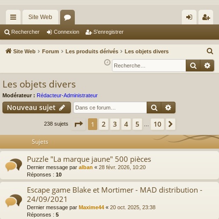
Site Web
cc
or
on
’e
Rechercher
Connexion
S’enregistrer
ès
u
ne
nr
R
Site Web
Forum
Les produits dérivés
Les objets divers
ra
m
xi
eg
e
Reche
Re
c
pi
s
on
ist
Les objets divers
h
de
re
e
Modérateur :
Rédacteur-Administrateur
r
r
Rechercher
Recherche av
Nouveau sujet
c
Page
1
sur
10
2
3
4
5
10
1
Suivante
238 sujets
…
h
e
Sujets
r
Puzzle "La marque jaune" 500 pièces
Dernier message par
alban
«
28 févr. 2026, 10:20
Réponses :
10
Escape game Blake et Mortimer - MAD distribution -
24/09/2021
Dernier message par
Maxime44
«
20 oct. 2025, 23:38
Réponses :
5