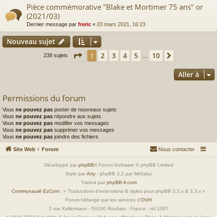
Pièce commémorative "Blake et Mortimer 75 ans" or
(2021/03)
Dernier message par
freric
«
03 mars 2021, 16:23
Nouveau sujet
Page
1
sur
10
2
3
4
5
10
1
Suivante
238 sujets
…
Aller à
Permissions du forum
Vous
ne pouvez pas
poster de nouveaux sujets
Vous
ne pouvez pas
répondre aux sujets
Vous
ne pouvez pas
modifier vos messages
Vous
ne pouvez pas
supprimer vos messages
Vous
ne pouvez pas
joindre des fichiers
Site Web
Forum
Nous contacter
Développé par
phpBB
® Forum Software © phpBB Limited
Style par
Arty
- phpBB 3.2 par MrGaby
Traduit par
phpBB-fr.com
Communauté EzCom
: « Traductions d'extensions & styles pour phpBB 3.2.x & 3.3.x »
Forum hébergé par les services d’
OVH
2 rue Kellermann - 59100 Roubaix - France - tél 1007