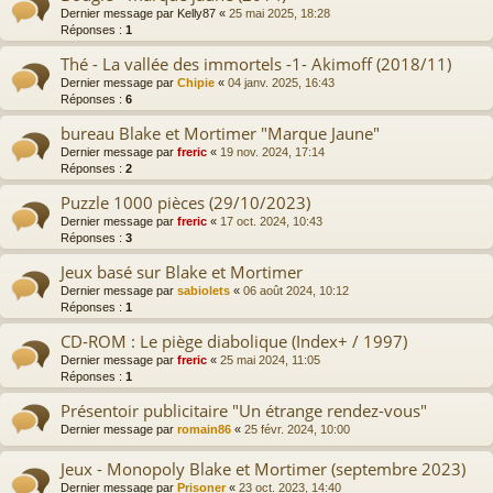
Dernier message par
Kelly87
«
25 mai 2025, 18:28
Réponses :
1
Thé - La vallée des immortels -1- Akimoff (2018/11)
Dernier message par
Chipie
«
04 janv. 2025, 16:43
Réponses :
6
bureau Blake et Mortimer "Marque Jaune"
Dernier message par
freric
«
19 nov. 2024, 17:14
Réponses :
2
Puzzle 1000 pièces (29/10/2023)
Dernier message par
freric
«
17 oct. 2024, 10:43
Réponses :
3
Jeux basé sur Blake et Mortimer
Dernier message par
sabiolets
«
06 août 2024, 10:12
Réponses :
1
CD-ROM : Le piège diabolique (Index+ / 1997)
Dernier message par
freric
«
25 mai 2024, 11:05
Réponses :
1
Présentoir publicitaire "Un étrange rendez-vous"
Dernier message par
romain86
«
25 févr. 2024, 10:00
Jeux - Monopoly Blake et Mortimer (septembre 2023)
Dernier message par
Prisoner
«
23 oct. 2023, 14:40