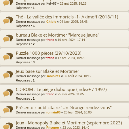
Dernier message par
Kelly87
«
25 mai 2025, 18:28
Réponses :
1
Thé - La vallée des immortels -1- Akimoff (2018/11)
Dernier message par
Chipie
«
04 janv. 2025, 16:43
Réponses :
6
bureau Blake et Mortimer "Marque Jaune"
Dernier message par
freric
«
19 nov. 2024, 17:14
Réponses :
2
Puzzle 1000 pièces (29/10/2023)
Dernier message par
freric
«
17 oct. 2024, 10:43
Réponses :
3
Jeux basé sur Blake et Mortimer
Dernier message par
sabiolets
«
06 août 2024, 10:12
Réponses :
1
CD-ROM : Le piège diabolique (Index+ / 1997)
Dernier message par
freric
«
25 mai 2024, 11:05
Réponses :
1
Présentoir publicitaire "Un étrange rendez-vous"
Dernier message par
romain86
«
25 févr. 2024, 10:00
Jeux - Monopoly Blake et Mortimer (septembre 2023)
Dernier message par
Prisoner
«
23 oct. 2023, 14:40