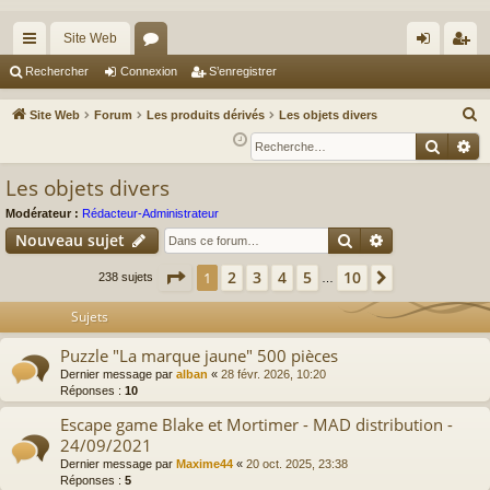
Site Web
cc
or
on
’e
Rechercher
Connexion
S’enregistrer
ès
u
ne
nr
R
Site Web
Forum
Les produits dérivés
Les objets divers
ra
m
xi
eg
e
Reche
Re
c
pi
s
on
ist
Les objets divers
h
de
re
e
Modérateur :
Rédacteur-Administrateur
r
r
Rechercher
Recherche av
Nouveau sujet
c
Page
1
sur
10
2
3
4
5
10
1
Suivante
238 sujets
…
h
e
Sujets
r
Puzzle "La marque jaune" 500 pièces
Dernier message par
alban
«
28 févr. 2026, 10:20
Réponses :
10
Escape game Blake et Mortimer - MAD distribution -
24/09/2021
Dernier message par
Maxime44
«
20 oct. 2025, 23:38
Réponses :
5