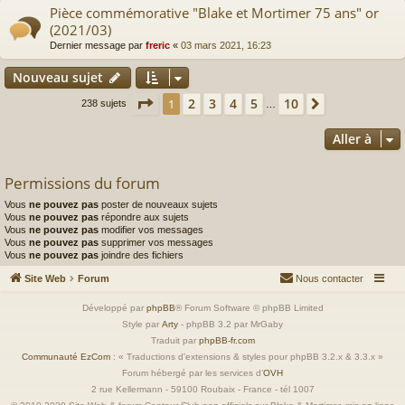
Pièce commémorative "Blake et Mortimer 75 ans" or
(2021/03)
Dernier message par
freric
«
03 mars 2021, 16:23
Nouveau sujet
Page
1
sur
10
2
3
4
5
10
1
Suivante
238 sujets
…
Aller à
Permissions du forum
Vous
ne pouvez pas
poster de nouveaux sujets
Vous
ne pouvez pas
répondre aux sujets
Vous
ne pouvez pas
modifier vos messages
Vous
ne pouvez pas
supprimer vos messages
Vous
ne pouvez pas
joindre des fichiers
Site Web
Forum
Nous contacter
Développé par
phpBB
® Forum Software © phpBB Limited
Style par
Arty
- phpBB 3.2 par MrGaby
Traduit par
phpBB-fr.com
Communauté EzCom
: « Traductions d'extensions & styles pour phpBB 3.2.x & 3.3.x »
Forum hébergé par les services d’
OVH
2 rue Kellermann - 59100 Roubaix - France - tél 1007