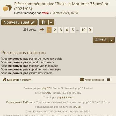
Pièce commémorative "Blake et Mortimer 75 ans" or
(2021/03)
Dernier message par
freric
«
03 mars 2021, 16:23
Nouveau sujet
Page
1
sur
10
2
3
4
5
10
1
Suivante
238 sujets
…
Aller à
Permissions du forum
Vous
ne pouvez pas
poster de nouveaux sujets
Vous
ne pouvez pas
répondre aux sujets
Vous
ne pouvez pas
modifier vos messages
Vous
ne pouvez pas
supprimer vos messages
Vous
ne pouvez pas
joindre des fichiers
Site Web
Forum
Nous contacter
Développé par
phpBB
® Forum Software © phpBB Limited
Style par
Arty
- phpBB 3.2 par MrGaby
Traduit par
phpBB-fr.com
Communauté EzCom
: « Traductions d'extensions & styles pour phpBB 3.2.x & 3.3.x »
Forum hébergé par les services d’
OVH
2 rue Kellermann - 59100 Roubaix - France - tél 1007