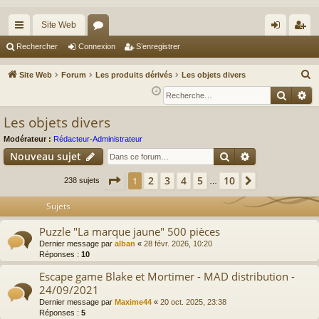
Site Web
cc
or
on
’e
Rechercher
Connexion
S’enregistrer
ès
u
ne
nr
R
Site Web
Forum
Les produits dérivés
Les objets divers
ra
m
xi
eg
e
Reche
Re
c
pi
s
on
ist
Les objets divers
h
de
re
e
Modérateur :
Rédacteur-Administrateur
r
r
Rechercher
Recherche av
Nouveau sujet
c
Page
1
sur
10
2
3
4
5
10
1
Suivante
238 sujets
…
h
e
Sujets
r
Puzzle "La marque jaune" 500 pièces
Dernier message par
alban
«
28 févr. 2026, 10:20
Réponses :
10
Escape game Blake et Mortimer - MAD distribution -
24/09/2021
Dernier message par
Maxime44
«
20 oct. 2025, 23:38
Réponses :
5