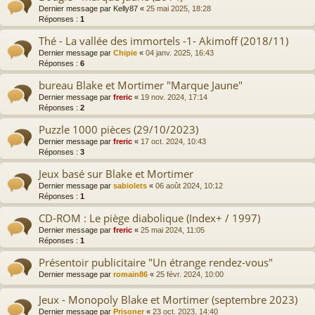
Dernier message par
Kelly87
«
25 mai 2025, 18:28
Réponses :
1
Thé - La vallée des immortels -1- Akimoff (2018/11)
Dernier message par
Chipie
«
04 janv. 2025, 16:43
Réponses :
6
bureau Blake et Mortimer "Marque Jaune"
Dernier message par
freric
«
19 nov. 2024, 17:14
Réponses :
2
Puzzle 1000 pièces (29/10/2023)
Dernier message par
freric
«
17 oct. 2024, 10:43
Réponses :
3
Jeux basé sur Blake et Mortimer
Dernier message par
sabiolets
«
06 août 2024, 10:12
Réponses :
1
CD-ROM : Le piège diabolique (Index+ / 1997)
Dernier message par
freric
«
25 mai 2024, 11:05
Réponses :
1
Présentoir publicitaire "Un étrange rendez-vous"
Dernier message par
romain86
«
25 févr. 2024, 10:00
Jeux - Monopoly Blake et Mortimer (septembre 2023)
Dernier message par
Prisoner
«
23 oct. 2023, 14:40