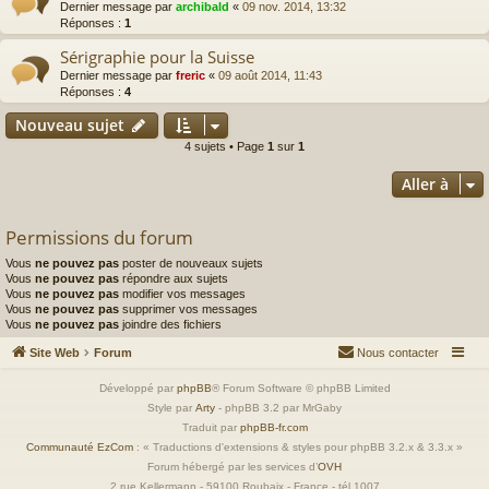
Dernier message par
archibald
«
09 nov. 2014, 13:32
Réponses :
1
Sérigraphie pour la Suisse
Dernier message par
freric
«
09 août 2014, 11:43
Réponses :
4
Nouveau sujet
4 sujets • Page
1
sur
1
Aller à
Permissions du forum
Vous
ne pouvez pas
poster de nouveaux sujets
Vous
ne pouvez pas
répondre aux sujets
Vous
ne pouvez pas
modifier vos messages
Vous
ne pouvez pas
supprimer vos messages
Vous
ne pouvez pas
joindre des fichiers
Site Web
Forum
Nous contacter
Développé par
phpBB
® Forum Software © phpBB Limited
Style par
Arty
- phpBB 3.2 par MrGaby
Traduit par
phpBB-fr.com
Communauté EzCom
: « Traductions d'extensions & styles pour phpBB 3.2.x & 3.3.x »
Forum hébergé par les services d’
OVH
2 rue Kellermann - 59100 Roubaix - France - tél 1007