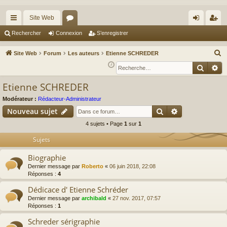
Site Web
cc
or
on
’e
Rechercher
Connexion
S’enregistrer
ès
u
ne
nr
R
Site Web
Forum
Les auteurs
Etienne SCHREDER
ra
m
xi
eg
e
Reche
Re
c
pi
s
on
ist
Etienne SCHREDER
h
de
re
e
Modérateur :
Rédacteur-Administrateur
r
r
Rechercher
Recherche av
Nouveau sujet
c
4 sujets • Page
1
sur
1
h
Sujets
e
r
Biographie
Dernier message par
Roberto
«
06 juin 2018, 22:08
Réponses :
4
Dédicace d' Etienne Schréder
Dernier message par
archibald
«
27 nov. 2017, 07:57
Réponses :
1
Schreder sérigraphie