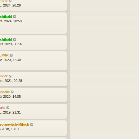
hipie
e
e
c. 2024, 20:28
s
s
rchibald
a
pt. 2024, 20:59
g
e
rchibald
rs 2023, 08:56
LPRR
nv. 2023, 13:48
ivier
rs 2021, 20:28
charlie
ût 2020, 14:05
eric
c. 2019, 21:31
eorgevitch-Miloch
n 2018, 19:07