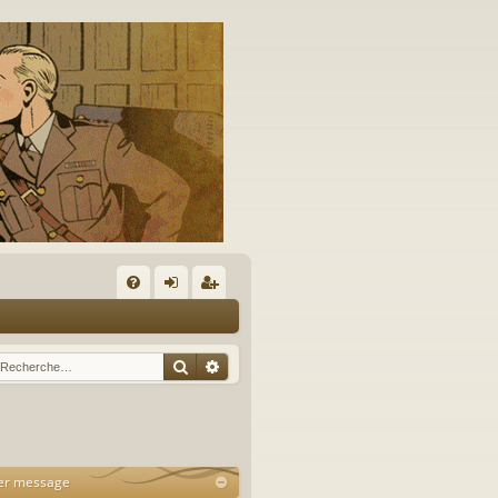
A
FA
on
’e
Q
ne
nr
Rechercher
Recherche avancée
xi
eg
on
ist
re
er message
r