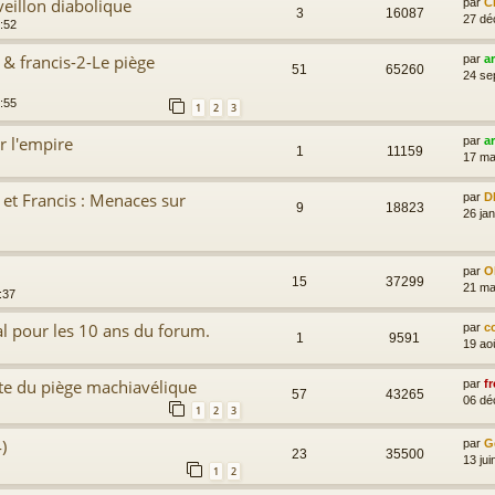
éveillon diabolique
par
C
3
16087
27 dé
:52
 & francis-2-Le piège
par
a
51
65260
24 se
:55
1
2
3
r l'empire
par
a
1
11159
17 ma
 et Francis : Menaces sur
par
D
9
18823
26 ja
par
Ol
15
37299
21 ma
:37
al pour les 10 ans du forum.
par
c
1
9591
19 ao
te du piège machiavélique
par
fr
57
43265
06 dé
1
2
3
)
par
G
23
35500
13 jui
1
2