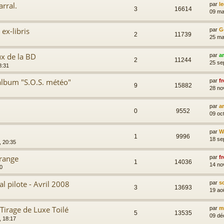
rral.
par
l
3
16614
09 ma
 ex-libris
par
G
2
11739
25 ma
x de la BD
par
a
2
11244
25 se
8:31
album "S.O.S. météo"
par
fr
9
15882
28 no
par
a
0
9552
09 oc
par
Wi
1
9996
18 se
, 20:35
Orange
par
fr
1
14036
14 no
00
al pilote - Avril 2008
par
s
3
13693
19 ao
Tirage de Luxe Toilé
par
m
5
13535
09 dé
, 18:17