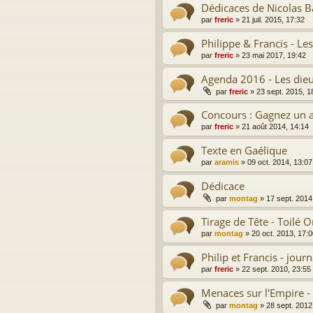
Dédicaces de Nicolas Ba
par
freric
»
21 juil. 2015, 17:32
Philippe & Francis - Les
par
freric
»
23 mai 2017, 19:42
Agenda 2016 - Les dieu
par
freric
»
23 sept. 2015, 1
Concours : Gagnez un 
par
freric
»
21 août 2014, 14:14
Texte en Gaélique
par
aramis
»
09 oct. 2014, 13:07
Dédicace
par
montag
»
17 sept. 2014
Tirage de Tête - Toilé 
par
montag
»
20 oct. 2013, 17:
Philip et Francis - journ
par
freric
»
22 sept. 2010, 23:55
Menaces sur l'Empire - 
par
montag
»
28 sept. 2012