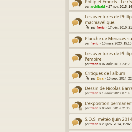
Philip et Francis - Le r
par
archibald
»
27 nov. 2015, 14
Les aventures de Philip
machiavélique.
par
freric
»
17 déc. 2010, 21
Planche de Menaces su
par
freric
»
16 mars 2023, 15:15
Les aventures de Philip
l'empire.
par
freric
»
07 août 2010, 23:53
Critiques de l'album
par
Erca
»
16 sept. 2014, 22
Dessin de Nicolas Barr
par
freric
»
19 août 2020, 07:59
L'exposition permanen
par
freric
»
06 déc. 2019, 21:19
S.O.S. météo (Juin 2014
par
freric
»
29 janv. 2014, 15:02