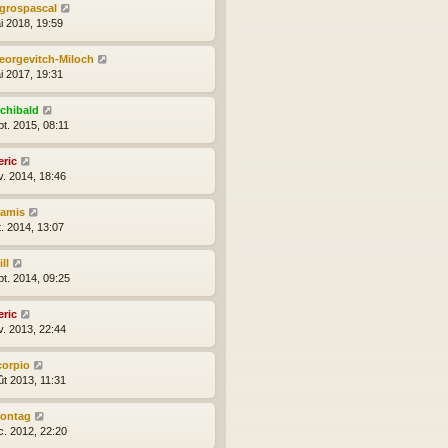
egrospascal
i 2018, 19:59
eorgevitch-Miloch
i 2017, 19:31
rchibald
pt. 2015, 08:11
eric
v. 2014, 18:46
ramis
t. 2014, 13:07
ll
pt. 2014, 09:25
eric
v. 2013, 22:44
corpio
ût 2013, 11:31
ontag
c. 2012, 22:20