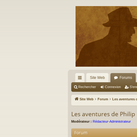
Site Web
Forums
cc
Rechercher
Connexion
S’enr
ès
Site Web
Forum
Les aventures d
ra
Les aventures de Philip 
pi
Modérateur :
Rédacteur-Administrateur
de
Forum