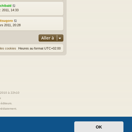
rchibald
r. 2011, 14:33
itsugoro
rs 2011, 20:28
Aller à
les cookies
Heures au format
UTC+02:00
t 2010 à 22h10
s
 éditeurs.
immédiatement.
OK