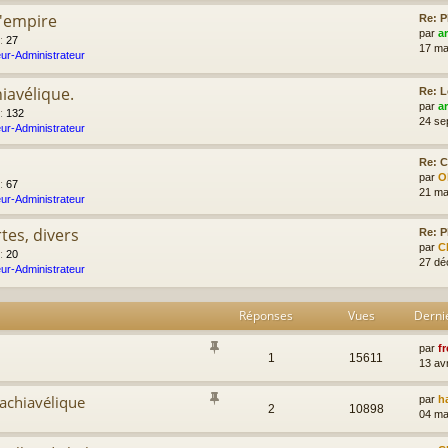
l'empire
Re: P
par
a
:
27
17 ma
ur-Administrateur
iavélique.
Re: L
par
a
:
132
24 se
ur-Administrateur
Re: C
par
Ol
:
67
21 ma
ur-Administrateur
tes, divers
Re: P
par
C
:
20
27 dé
ur-Administrateur
Réponses
Vues
Derni
par
fr
1
15611
13 av
achiavélique
par
h
2
10898
04 ma