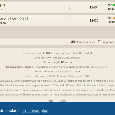
h ?
par
a
3
12404
10 av
3:31
lon du Livre 2011
par
M
4
12435
20 ma
15:36
Nous contacter
Supprimer 
Développé par
phpBB
® Forum Software © phpBB Limited
Style par
Arty
- phpBB 3.2 par MrGaby
Traduit par
phpBB-fr.com
Communauté EzCom
: « Traductions d'extensions & styles pour phpBB 3.2.x & 3.3.x »
Forum hébergé par les services d’
OVH
2 rue Kellermann - 59100 Roubaix - France - tél 1007
ite Web & forum Centaur Club non-officiels sur Blake & Mortimer, mis en ligne le mercredi 4 aou
Blake & Mortimer est une marque deposée © Dargaud / Editions Blake & Mortimer / Studio Jacob
s images incluses dans ces pages sont la propriété exclusive de leurs auteurs, ayant droits et/ou
 ici qu'à titre de référence ou d'illustration. Si les propriétaires le désirent, elles seront retirées 
 de cookies.
En savoir plus
Confidentialité
|
Conditions