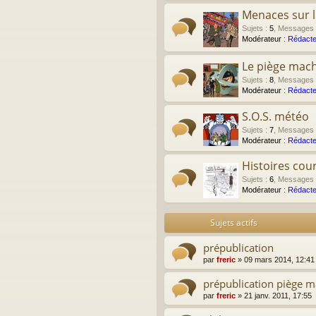
Menaces sur 
Sujets
:
5
,
Messages
Modérateur :
Rédacte
Le piège mach
Sujets
:
8
,
Messages
Modérateur :
Rédacte
S.O.S. météo
Sujets
:
7
,
Messages
Modérateur :
Rédacte
Histoires cour
Sujets
:
6
,
Messages
Modérateur :
Rédacte
Sujets actifs
prépublication
par
freric
»
09 mars 2014, 12:41
prépublication piège m
par
freric
»
21 janv. 2011, 17:55