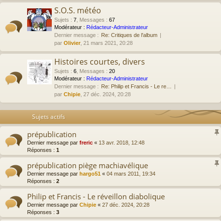
S.O.S. météo
Sujets
:
7
,
Messages
:
67
Modérateur :
Rédacteur-Administrateur
Dernier message :
Re: Critiques de l'album
par
Olivier
, 21 mars 2021, 20:28
Histoires courtes, divers
Sujets
:
6
,
Messages
:
20
Modérateur :
Rédacteur-Administrateur
Dernier message :
Re: Philip et Francis - Le re…
par
Chipie
, 27 déc. 2024, 20:28
Sujets actifs
prépublication
Dernier message par
freric
«
13 avr. 2018, 12:48
Réponses :
1
prépublication piège machiavélique
Dernier message par
hargo51
«
04 mars 2011, 19:34
Réponses :
2
Philip et Francis - Le réveillon diabolique
Dernier message par
Chipie
«
27 déc. 2024, 20:28
Réponses :
3