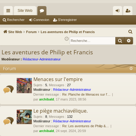
Site Web
cc
or
on
’e
Rechercher
Connexion
S’enregistrer
ès
u
ne
nr
R
Site Web
Forum
Les aventures de Philip et Francis
ra
m
xi
eg
e
Reche
Re
c
pi
s
on
ist
Les aventures de Philip et Francis
h
de
re
e
Modérateur :
Rédacteur-Administrateur
r
r
Forum
c
Menaces sur l'empire
h
e
Sujets
:
5
,
Messages
:
27
Modérateur :
Rédacteur-Administrateur
r
Dernier message :
Re: Planche de Menaces sur l'…
par
archibald
, 17 mars 2023, 08:56
Le piège machiavélique.
Sujets
:
8
,
Messages
:
132
Modérateur :
Rédacteur-Administrateur
Dernier message :
Re: Les aventures de Philip &…
par
archibald
, 24 sept. 2024, 20:59