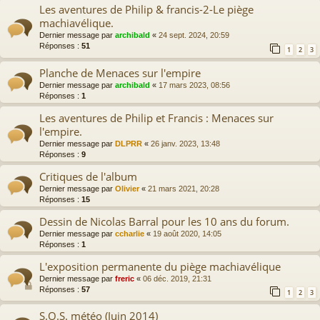
Les aventures de Philip & francis-2-Le piège
machiavélique.
Dernier message par
archibald
«
24 sept. 2024, 20:59
Réponses :
51
1
2
3
Planche de Menaces sur l'empire
Dernier message par
archibald
«
17 mars 2023, 08:56
Réponses :
1
Les aventures de Philip et Francis : Menaces sur
l'empire.
Dernier message par
DLPRR
«
26 janv. 2023, 13:48
Réponses :
9
Critiques de l'album
Dernier message par
Olivier
«
21 mars 2021, 20:28
Réponses :
15
Dessin de Nicolas Barral pour les 10 ans du forum.
Dernier message par
ccharlie
«
19 août 2020, 14:05
Réponses :
1
L'exposition permanente du piège machiavélique
Dernier message par
freric
«
06 déc. 2019, 21:31
Réponses :
57
1
2
3
S.O.S. météo (Juin 2014)