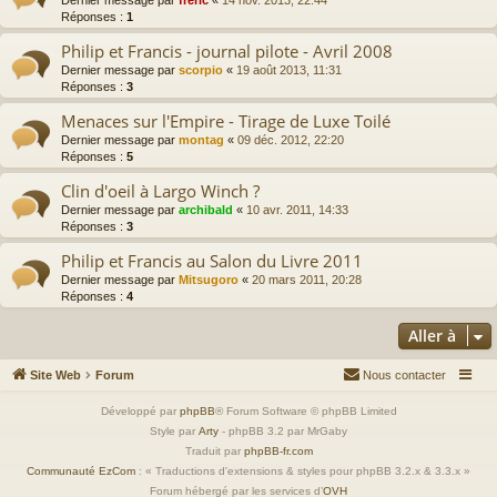
Dernier message par
freric
«
14 nov. 2013, 22:44
Réponses :
1
Philip et Francis - journal pilote - Avril 2008
Dernier message par
scorpio
«
19 août 2013, 11:31
Réponses :
3
Menaces sur l'Empire - Tirage de Luxe Toilé
Dernier message par
montag
«
09 déc. 2012, 22:20
Réponses :
5
Clin d'oeil à Largo Winch ?
Dernier message par
archibald
«
10 avr. 2011, 14:33
Réponses :
3
Philip et Francis au Salon du Livre 2011
Dernier message par
Mitsugoro
«
20 mars 2011, 20:28
Réponses :
4
Aller à
Site Web
Forum
Nous contacter
Développé par
phpBB
® Forum Software © phpBB Limited
Style par
Arty
- phpBB 3.2 par MrGaby
Traduit par
phpBB-fr.com
Communauté EzCom
: « Traductions d'extensions & styles pour phpBB 3.2.x & 3.3.x »
Forum hébergé par les services d’
OVH