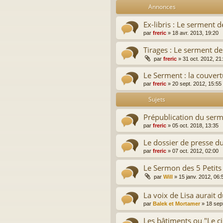
Annonces
Ex-libris : Le serment d
par
freric
»
18 avr. 2013, 19:20
Tirages : Le serment de
par
freric
»
31 oct. 2012, 21
Le Serment : la couver
par
freric
»
20 sept. 2012, 15:55
Sujets
Prépublication du serm
par
freric
»
05 oct. 2018, 13:35
Le dossier de presse d
par
freric
»
07 oct. 2012, 02:00
Le Sermon des 5 Petits 
par
Will
»
15 janv. 2012, 06:
La voix de Lisa aurait dû
par
Balek et Mortamer
»
18 sep
Les bâtiments ou "Le c