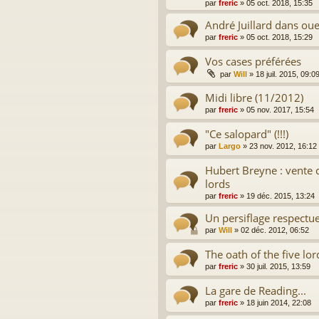
par
freric
»
05 oct. 2018, 15:35
André Juillard dans ou
par
freric
»
05 oct. 2018, 15:29
Vos cases préférées
par
Will
»
18 juil. 2015, 09:0
Midi libre (11/2012)
par
freric
»
05 nov. 2017, 15:54
"Ce salopard" (!!!)
par
Largo
»
23 nov. 2012, 16:12
Hubert Breyne : vente
lords
par
freric
»
19 déc. 2015, 13:24
Un persiflage respectu
par
Will
»
02 déc. 2012, 06:52
The oath of the five lor
par
freric
»
30 juil. 2015, 13:59
La gare de Reading...
par
freric
»
18 juin 2014, 22:08