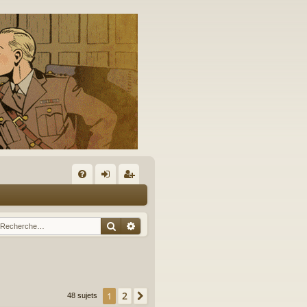
A
FA
on
’e
Q
ne
nr
Rechercher
Recherche avancée
xi
eg
on
ist
re
2
1
Suivante
48 sujets
r