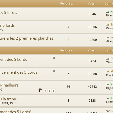
Réponses
Vues
Derni
es 5 lords.
par
K
3
8346
19 av
s 5 lords.
par
S
4
10256
25 no
:40
ture & les 2 premières planches
par
m
8
12309
20 se
Réponses
Vues
Derni
ent des 5 Lords
par
fr
0
8423
05 oc
u Serment des 5 Lords
par
a
6
10888
11 oc
Pinailleurs
par
K
56
47343
13 jan
50
1
2
3
 la trahir...
par
K
3
6328
14 no
t. 2024, 13:18
iment des 5 Lords"
par
D