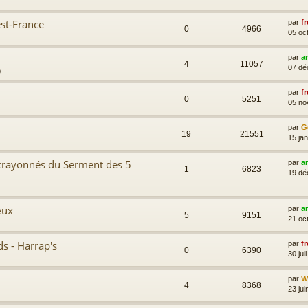
est-France
par
fr
0
4966
05 oc
par
a
4
11057
07 dé
9
par
fr
0
5251
05 no
par
G
19
21551
15 ja
 crayonnés du Serment des 5
par
a
1
6823
19 dé
eux
par
a
5
9151
21 oc
ds - Harrap's
par
fr
0
6390
30 jui
par
Wi
4
8368
23 jui