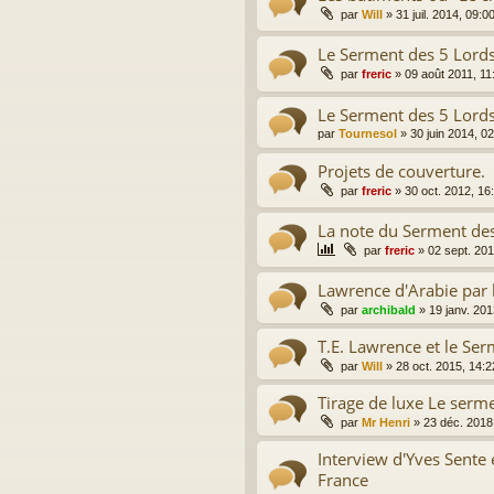
par
Will
»
31 juil. 2014, 09:0
Le Serment des 5 Lords 
par
freric
»
09 août 2011, 11
Le Serment des 5 Lords
par
Tournesol
»
30 juin 2014, 0
Projets de couverture.
par
freric
»
30 oct. 2012, 16
La note du Serment des
par
freric
»
02 sept. 201
Lawrence d'Arabie par 
par
archibald
»
19 janv. 201
T.E. Lawrence et le Se
par
Will
»
28 oct. 2015, 14:2
Tirage de luxe Le serm
par
Mr Henri
»
23 déc. 2018
Interview d'Yves Sente 
France