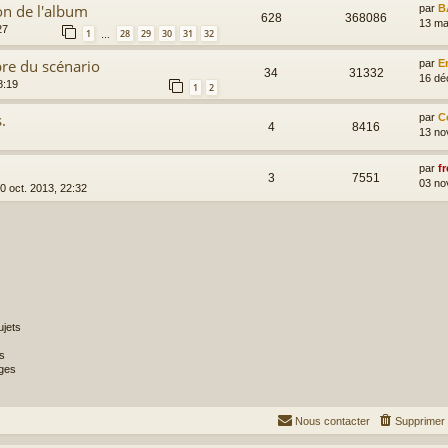
on de l'album
par
B
628
368086
13 ma
27
1
28
29
30
31
32
…
re du scénario
par
E
34
31332
16 dé
8:19
1
2
.
par
C
4
8416
13 no
par
fr
3
7551
03 no
0 oct. 2013, 22:32
jets
s
ges
Nous contacter
Supprimer 