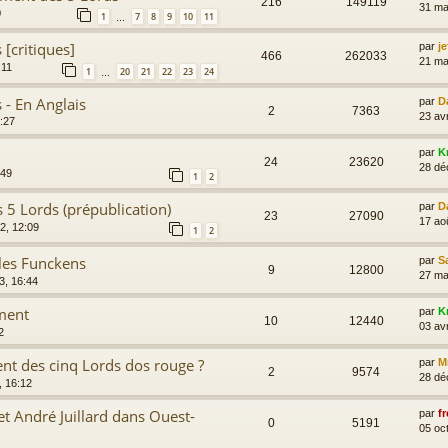
216
149119
31 ma
0
1
7
8
9
10
11
…
[critiques]
par
je
466
262033
21 ma
:11
1
20
21
22
23
24
…
 - En Anglais
par
D
2
7363
23 av
2:27
par
K
24
23620
28 dé
:49
1
2
 5 Lords (prépublication)
par
D
23
27090
17 ao
2, 12:09
1
2
les Funckens
par
S
9
12800
27 ma
3, 16:44
rment
par
K
10
12440
03 av
2
ent des cinq Lords dos rouge ?
par
M
2
9574
28 dé
, 16:12
et André Juillard dans Ouest-
par
fr
0
5191
05 oc