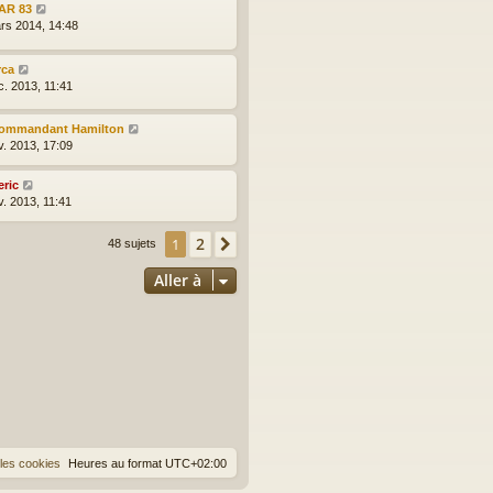
AR 83
rs 2014, 14:48
rca
c. 2013, 11:41
ommandant Hamilton
v. 2013, 17:09
eric
v. 2013, 11:41
2
1
Suivante
48 sujets
Aller à
les cookies
Heures au format
UTC+02:00