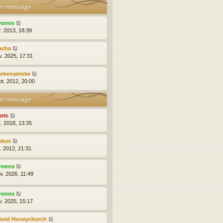
er message
ronos
r. 2013, 18:39
acha
v. 2025, 17:31
okenamoke
pt. 2012, 20:00
er message
eric
t. 2018, 13:35
bbas
t. 2012, 21:31
ronos
v. 2026, 11:49
ronos
v. 2025, 15:17
avid Honeychurch