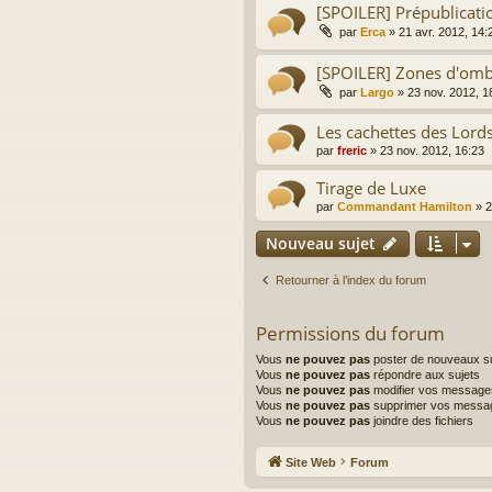
[SPOILER] Prépublicati
par
Erca
»
21 avr. 2012, 14:
[SPOILER] Zones d'omb
par
Largo
»
23 nov. 2012, 1
Les cachettes des Lords
par
freric
»
23 nov. 2012, 16:23
Tirage de Luxe
par
Commandant Hamilton
»
2
Nouveau sujet
Retourner à l’index du forum
Permissions du forum
Vous
ne pouvez pas
poster de nouveaux su
Vous
ne pouvez pas
répondre aux sujets
Vous
ne pouvez pas
modifier vos message
Vous
ne pouvez pas
supprimer vos messa
Vous
ne pouvez pas
joindre des fichiers
Site Web
Forum