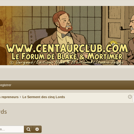
egistrer
 repreneurs
Le Serment des cinq Lords
rds
Rechercher
Recherche avancée