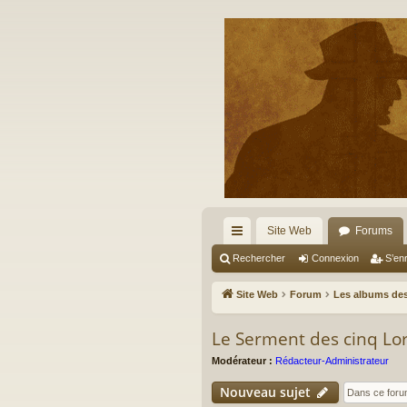
Site Web
Forums
cc
Rechercher
Connexion
S’enr
ès
Site Web
Forum
Les albums des
ra
Le Serment des cinq Lo
pi
Modérateur :
Rédacteur-Administrateur
de
Nouveau sujet