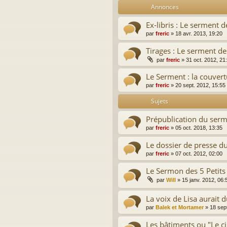
Annonces
Ex-libris : Le serment d
par
freric
»
18 avr. 2013, 19:20
Tirages : Le serment de
par
freric
»
31 oct. 2012, 21
Le Serment : la couver
par
freric
»
20 sept. 2012, 15:55
Sujets
Prépublication du serm
par
freric
»
05 oct. 2018, 13:35
Le dossier de presse d
par
freric
»
07 oct. 2012, 02:00
Le Sermon des 5 Petits 
par
Will
»
15 janv. 2012, 06:
La voix de Lisa aurait dû
par
Balek et Mortamer
»
18 sep
Les bâtiments ou "Le c