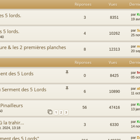
Réponses
Vues
Derni
es 5 lords.
par
K
3
8351
19 av
s 5 lords.
par
S
4
10262
25 no
:40
ture & les 2 premières planches
par
m
8
12313
20 se
Réponses
Vues
Derni
ent des 5 Lords
par
fr
0
8425
05 oc
u Serment des 5 Lords
par
a
6
10890
11 oc
Pinailleurs
par
K
56
47416
13 jan
50
1
2
3
 la trahir...
par
K
3
6330
14 no
t. 2024, 13:18
iment des 5 Lords"
par
D