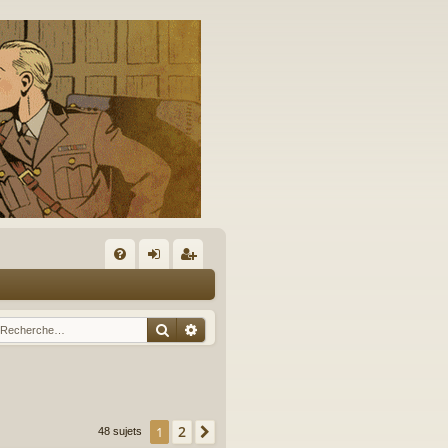
A
FA
on
’e
Q
ne
nr
Rechercher
Recherche avancée
xi
eg
on
ist
re
2
1
Suivante
48 sujets
r