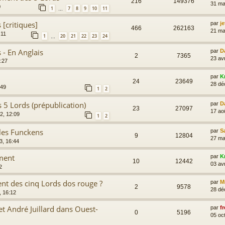
216
149376
31 ma
0
1
7
8
9
10
11
…
[critiques]
par
je
466
262163
21 ma
:11
1
20
21
22
23
24
…
 - En Anglais
par
D
2
7365
23 av
2:27
par
K
24
23649
28 dé
:49
1
2
 5 Lords (prépublication)
par
D
23
27097
17 ao
2, 12:09
1
2
les Funckens
par
S
9
12804
27 ma
3, 16:44
rment
par
K
10
12442
03 av
2
ent des cinq Lords dos rouge ?
par
M
2
9578
28 dé
, 16:12
et André Juillard dans Ouest-
par
fr
0
5196
05 oc