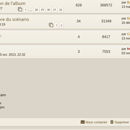
on de l'album
par
B
628
368572
13 ma
27
1
28
29
30
31
32
…
re du scénario
par
E
34
31349
16 dé
8:19
1
2
.
par
C
4
8417
13 no
par
fr
3
7553
03 no
0 oct. 2013, 22:32
jets
s
ges
Nous contacter
Supprimer 