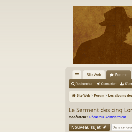
Site Web
Forums
cc
Rechercher
Connexion
S’enr
ès
Site Web
Forum
Les albums des
ra
Le Serment des cinq Lo
pi
Modérateur :
Rédacteur-Administrateur
de
Nouveau sujet