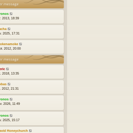
er message
ronos
r. 2013, 18:39
acha
v. 2025, 17:31
okenamoke
pt. 2012, 20:00
er message
eric
t. 2018, 13:35
bbas
t. 2012, 21:31
ronos
v. 2026, 11:49
ronos
v. 2025, 15:17
avid Honeychurch