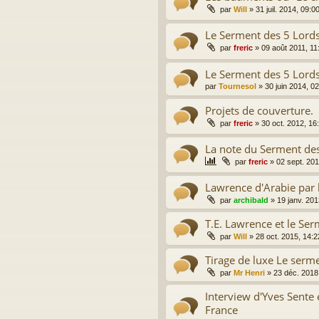
par
Will
»
31 juil. 2014, 09:0
Le Serment des 5 Lords 
par
freric
»
09 août 2011, 11
Le Serment des 5 Lords
par
Tournesol
»
30 juin 2014, 0
Projets de couverture.
par
freric
»
30 oct. 2012, 16
La note du Serment des
par
freric
»
02 sept. 201
Lawrence d'Arabie par 
par
archibald
»
19 janv. 201
T.E. Lawrence et le Se
par
Will
»
28 oct. 2015, 14:2
Tirage de luxe Le serm
par
Mr Henri
»
23 déc. 2018
Interview d'Yves Sente 
France