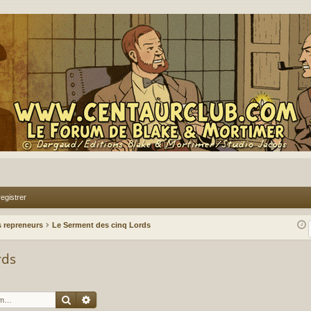
egistrer
 repreneurs
Le Serment des cinq Lords
rds
Rechercher
Recherche avancée