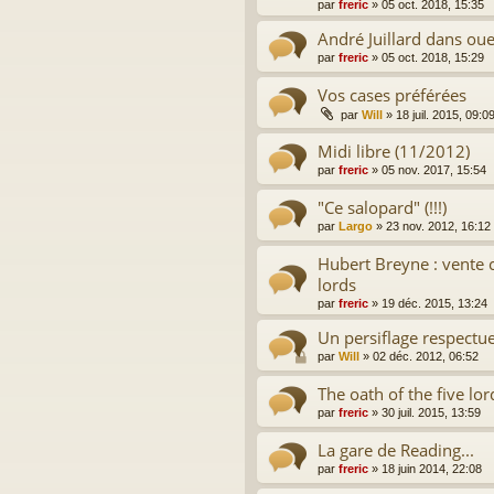
par
freric
»
05 oct. 2018, 15:35
André Juillard dans ou
par
freric
»
05 oct. 2018, 15:29
Vos cases préférées
par
Will
»
18 juil. 2015, 09:0
Midi libre (11/2012)
par
freric
»
05 nov. 2017, 15:54
"Ce salopard" (!!!)
par
Largo
»
23 nov. 2012, 16:12
Hubert Breyne : vente
lords
par
freric
»
19 déc. 2015, 13:24
Un persiflage respectu
par
Will
»
02 déc. 2012, 06:52
The oath of the five lor
par
freric
»
30 juil. 2015, 13:59
La gare de Reading...
par
freric
»
18 juin 2014, 22:08