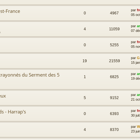
est-France
par
fr
0
4967
05 oc
par
a
4
11059
07 dé
9
par
fr
0
5255
05 no
par
G
19
21559
15 ja
 crayonnés du Serment des 5
par
a
1
6825
19 dé
eux
par
a
5
9152
21 oc
ds - Harrap's
par
fr
0
6393
30 jui
par
Wi
4
8370
23 jui