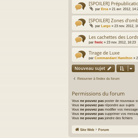
[SPOILER] Prépublicati
par
Erca
»
21 avr. 2012, 14:
[SPOILER] Zones d'omb
par
Largo
»
23 nov. 2012, 1
Les cachettes des Lords
par
freric
»
23 nov. 2012, 16:23
Tirage de Luxe
par
Commandant Hamilton
»
2
Nouveau sujet
Retourner à l’index du forum
Permissions du forum
Vous
ne pouvez pas
poster de nouveaux su
Vous
ne pouvez pas
répondre aux sujets
Vous
ne pouvez pas
modifier vos message
Vous
ne pouvez pas
supprimer vos messa
Vous
ne pouvez pas
joindre des fichiers
Site Web
Forum