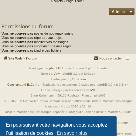
6 sujets • Page
1
sur
1
Aller à
Permissions du forum
Vous
ne pouvez pas
poster de nouveaux sujets
Vous
ne pouvez pas
répondre aux sujets
Vous
ne pouvez pas
modifier vos messages
Vous
ne pouvez pas
supprimer vos messages
Vous
ne pouvez pas
joindre des fichiers
Site Web
Forum
Nous contacter
Développé par
phpBB
® Forum Software © phpBB Limited
Style par
Arty
- phpBB 3.2 par MrGaby
Traduit par
phpBB-fr.com
Communauté EzCom
: « Traductions d'extensions & styles pour phpBB 3.2.x & 3.3.x »
Forum hébergé par les services d’
OVH
2 rue Kellermann - 59100 Roubaix - France - tél 1007
© 2010-2020 Site Web & forum Centaur Club non-officiels sur Blake & Mortimer, mis en ligne
le mercredi 4 aout 2010 à 22h10
Blake & Mortimer est une marque deposée © Dargaud / Editions Blake & Mortimer / Studio
Jacobs
Toutes les images incluses dans ces pages sont la propriété exclusive de leurs auteurs,
En poursuivant votre navigation, vous acceptez
ayant droits et/ou éditeurs.
l’utilisation de cookies.
En savoir plus
Elles ne sont ici qu'à titre de référence ou d'illustration. Si les propriétaires le désirent, elles