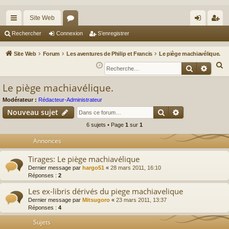
Site Web
cc
or
on
’e
Rechercher
Connexion
S’enregistrer
ès
u
ne
nr
Site Web
Forum
Les aventures de Philip et Francis
Le piège machiavélique.
ra
m
xi
eg
R
Recherche
Reche
e
pi
s
on
ist
Le piège machiavélique.
c
de
re
h
Modérateur :
Rédacteur-Administrateur
r
Rechercher
Recherche av
e
Nouveau sujet
r
6 sujets • Page
1
sur
1
c
Annonces
h
e
Tirages: Le piège machiavélique
r
Dernier message par
hargo51
«
28 mars 2011, 16:10
Réponses :
2
Les ex-libris dérivés du piege machiavelique
Dernier message par
Mitsugoro
«
23 mars 2011, 13:37
Réponses :
4
Sujets