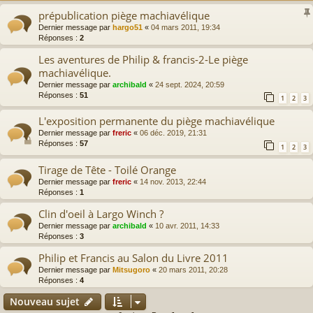
prépublication piège machiavélique
Dernier message par
hargo51
«
04 mars 2011, 19:34
Réponses :
2
Les aventures de Philip & francis-2-Le piège
machiavélique.
Dernier message par
archibald
«
24 sept. 2024, 20:59
Réponses :
51
1
2
3
L'exposition permanente du piège machiavélique
Dernier message par
freric
«
06 déc. 2019, 21:31
Réponses :
57
1
2
3
Tirage de Tête - Toilé Orange
Dernier message par
freric
«
14 nov. 2013, 22:44
Réponses :
1
Clin d'oeil à Largo Winch ?
Dernier message par
archibald
«
10 avr. 2011, 14:33
Réponses :
3
Philip et Francis au Salon du Livre 2011
Dernier message par
Mitsugoro
«
20 mars 2011, 20:28
Réponses :
4
Nouveau sujet