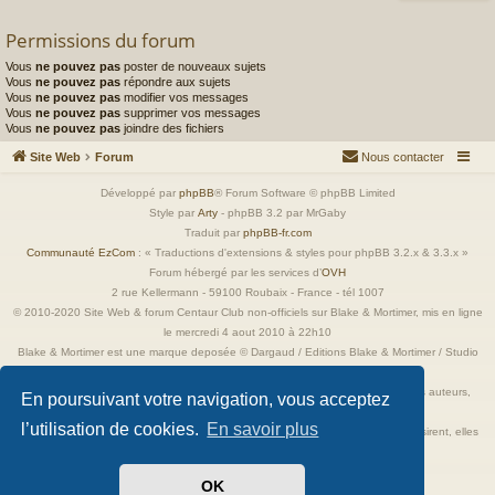
Permissions du forum
Vous
ne pouvez pas
poster de nouveaux sujets
Vous
ne pouvez pas
répondre aux sujets
Vous
ne pouvez pas
modifier vos messages
Vous
ne pouvez pas
supprimer vos messages
Vous
ne pouvez pas
joindre des fichiers
Site Web
Forum
Nous contacter
Développé par
phpBB
® Forum Software © phpBB Limited
Style par
Arty
- phpBB 3.2 par MrGaby
Traduit par
phpBB-fr.com
Communauté EzCom
: « Traductions d'extensions & styles pour phpBB 3.2.x & 3.3.x »
Forum hébergé par les services d’
OVH
2 rue Kellermann - 59100 Roubaix - France - tél 1007
© 2010-2020 Site Web & forum Centaur Club non-officiels sur Blake & Mortimer, mis en ligne
le mercredi 4 aout 2010 à 22h10
Blake & Mortimer est une marque deposée © Dargaud / Editions Blake & Mortimer / Studio
Jacobs
Toutes les images incluses dans ces pages sont la propriété exclusive de leurs auteurs,
En poursuivant votre navigation, vous acceptez
ayant droits et/ou éditeurs.
l’utilisation de cookies.
En savoir plus
Elles ne sont ici qu'à titre de référence ou d'illustration. Si les propriétaires le désirent, elles
seront retirées immédiatement.
OK