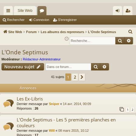
Site Web
cc
or
on
’e
Rechercher
Connexion
S’enregistrer
ès
u
ne
nr
R
Site Web
Forum
Les albums des repreneurs
L'Onde Septimus
ra
m
xi
eg
e
Reche
Re
c
pi
s
on
ist
L'Onde Septimus
h
de
re
e
Modérateur :
Rédacteur-Administrateur
r
r
Rechercher
Recherche av
Nouveau sujet
c
2
1
Suivante
41 sujets
h
e
Annonces
r
Les Ex-Libris
Dernier message par
Sniper
«
14 avr. 2014, 00:09
Réponses :
26
1
2
L'Onde Septimus - Les 5 premières planches en
couleurs
Dernier message par
Will
«
08 mars 2015, 10:12
Réponses :
17