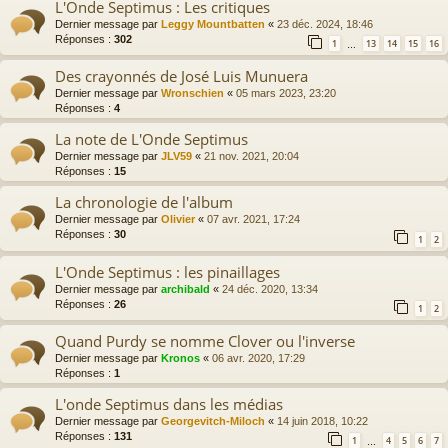
L'Onde Septimus : Les critiques
Dernier message par
Leggy Mountbatten
«
23 déc. 2024, 18:46
Réponses :
302
1
13
14
15
16
…
Des crayonnés de José Luis Munuera
Dernier message par
Wronschien
«
05 mars 2023, 23:20
Réponses :
4
La note de L'Onde Septimus
Dernier message par
JLV59
«
21 nov. 2021, 20:04
Réponses :
15
La chronologie de l'album
Dernier message par
Olivier
«
07 avr. 2021, 17:24
Réponses :
30
1
2
L'Onde Septimus : les pinaillages
Dernier message par
archibald
«
24 déc. 2020, 13:34
Réponses :
26
1
2
Quand Purdy se nomme Clover ou l'inverse
Dernier message par
Kronos
«
06 avr. 2020, 17:29
Réponses :
1
L'onde Septimus dans les médias
Dernier message par
Georgevitch-Miloch
«
14 juin 2018, 10:22
Réponses :
131
1
4
5
6
7
…