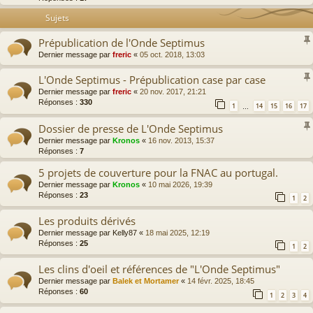
Sujets
Prépublication de l'Onde Septimus
Dernier message par
freric
«
05 oct. 2018, 13:03
L'Onde Septimus - Prépublication case par case
Dernier message par
freric
«
20 nov. 2017, 21:21
Réponses :
330
1
14
15
16
17
…
Dossier de presse de L'Onde Septimus
Dernier message par
Kronos
«
16 nov. 2013, 15:37
Réponses :
7
5 projets de couverture pour la FNAC au portugal.
Dernier message par
Kronos
«
10 mai 2026, 19:39
Réponses :
23
1
2
Les produits dérivés
Dernier message par
Kelly87
«
18 mai 2025, 12:19
Réponses :
25
1
2
Les clins d'oeil et références de "L'Onde Septimus"
Dernier message par
Balek et Mortamer
«
14 févr. 2025, 18:45
Réponses :
60
1
2
3
4