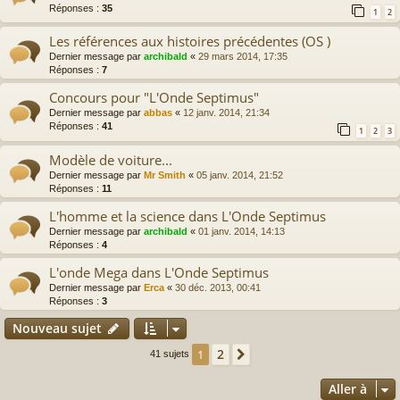
Réponses :
35
1
2
Les références aux histoires précédentes (OS )
Dernier message par
archibald
«
29 mars 2014, 17:35
Réponses :
7
Concours pour "L'Onde Septimus"
Dernier message par
abbas
«
12 janv. 2014, 21:34
Réponses :
41
1
2
3
Modèle de voiture...
Dernier message par
Mr Smith
«
05 janv. 2014, 21:52
Réponses :
11
L'homme et la science dans L'Onde Septimus
Dernier message par
archibald
«
01 janv. 2014, 14:13
Réponses :
4
L'onde Mega dans L'Onde Septimus
Dernier message par
Erca
«
30 déc. 2013, 00:41
Réponses :
3
Nouveau sujet
2
1
Suivante
41 sujets
Aller à