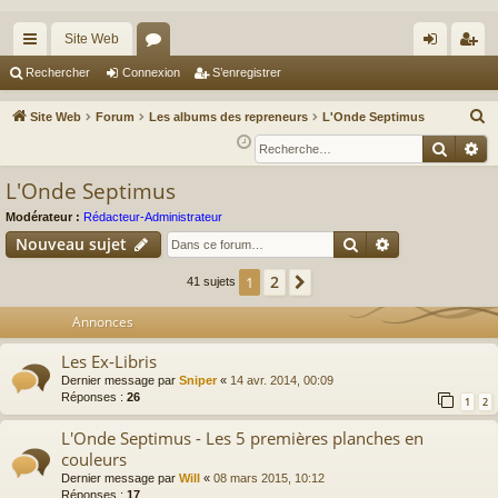
Site Web
cc
or
on
’e
Rechercher
Connexion
S’enregistrer
ès
u
ne
nr
R
Site Web
Forum
Les albums des repreneurs
L'Onde Septimus
ra
m
xi
eg
e
Reche
Re
c
pi
s
on
ist
L'Onde Septimus
h
de
re
e
Modérateur :
Rédacteur-Administrateur
r
r
Rechercher
Recherche av
Nouveau sujet
c
2
1
Suivante
41 sujets
h
e
Annonces
r
Les Ex-Libris
Dernier message par
Sniper
«
14 avr. 2014, 00:09
Réponses :
26
1
2
L'Onde Septimus - Les 5 premières planches en
couleurs
Dernier message par
Will
«
08 mars 2015, 10:12
Réponses :
17