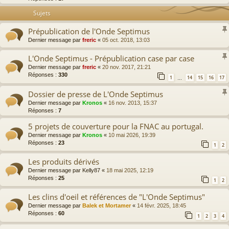
Sujets
Prépublication de l'Onde Septimus
Dernier message par
freric
«
05 oct. 2018, 13:03
L'Onde Septimus - Prépublication case par case
Dernier message par
freric
«
20 nov. 2017, 21:21
Réponses :
330
1
14
15
16
17
…
Dossier de presse de L'Onde Septimus
Dernier message par
Kronos
«
16 nov. 2013, 15:37
Réponses :
7
5 projets de couverture pour la FNAC au portugal.
Dernier message par
Kronos
«
10 mai 2026, 19:39
Réponses :
23
1
2
Les produits dérivés
Dernier message par
Kelly87
«
18 mai 2025, 12:19
Réponses :
25
1
2
Les clins d'oeil et références de "L'Onde Septimus"
Dernier message par
Balek et Mortamer
«
14 févr. 2025, 18:45
Réponses :
60
1
2
3
4