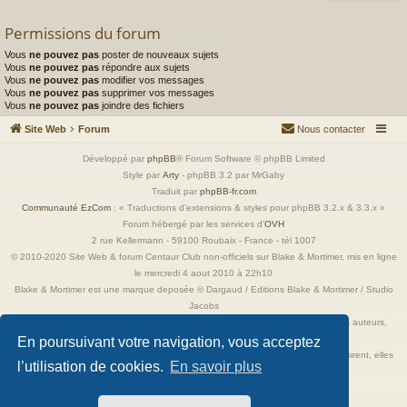
Permissions du forum
Vous
ne pouvez pas
poster de nouveaux sujets
Vous
ne pouvez pas
répondre aux sujets
Vous
ne pouvez pas
modifier vos messages
Vous
ne pouvez pas
supprimer vos messages
Vous
ne pouvez pas
joindre des fichiers
Site Web
Forum
Nous contacter
Développé par
phpBB
® Forum Software © phpBB Limited
Style par
Arty
- phpBB 3.2 par MrGaby
Traduit par
phpBB-fr.com
Communauté EzCom
: « Traductions d'extensions & styles pour phpBB 3.2.x & 3.3.x »
Forum hébergé par les services d’
OVH
2 rue Kellermann - 59100 Roubaix - France - tél 1007
© 2010-2020 Site Web & forum Centaur Club non-officiels sur Blake & Mortimer, mis en ligne
le mercredi 4 aout 2010 à 22h10
Blake & Mortimer est une marque deposée © Dargaud / Editions Blake & Mortimer / Studio
Jacobs
Toutes les images incluses dans ces pages sont la propriété exclusive de leurs auteurs,
ayant droits et/ou éditeurs.
En poursuivant votre navigation, vous acceptez
Elles ne sont ici qu'à titre de référence ou d'illustration. Si les propriétaires le désirent, elles
l’utilisation de cookies.
En savoir plus
seront retirées immédiatement.