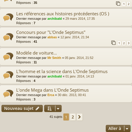
Réponses :
35
1
2
Les références aux histoires précédentes (OS )
Dernier message par
archibald
«
29 mars 2014, 17:35
Réponses :
7
Concours pour "L'Onde Septimus"
Dernier message par
abbas
«
12 janv. 2014, 21:34
Réponses :
41
1
2
3
Modèle de voiture...
Dernier message par
Mr Smith
«
05 janv. 2014, 21:52
Réponses :
11
L'homme et la science dans L'Onde Septimus
Dernier message par
archibald
«
01 janv. 2014, 14:13
Réponses :
4
L'onde Mega dans L'Onde Septimus
Dernier message par
Erca
«
30 déc. 2013, 00:41
Réponses :
3
Nouveau sujet
2
1
Suivante
41 sujets
Aller à