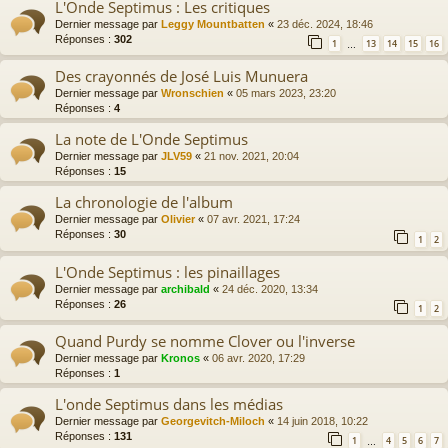
L'Onde Septimus : Les critiques
Dernier message par
Leggy Mountbatten
«
23 déc. 2024, 18:46
Réponses :
302
1
13
14
15
16
…
Des crayonnés de José Luis Munuera
Dernier message par
Wronschien
«
05 mars 2023, 23:20
Réponses :
4
La note de L'Onde Septimus
Dernier message par
JLV59
«
21 nov. 2021, 20:04
Réponses :
15
La chronologie de l'album
Dernier message par
Olivier
«
07 avr. 2021, 17:24
Réponses :
30
1
2
L'Onde Septimus : les pinaillages
Dernier message par
archibald
«
24 déc. 2020, 13:34
Réponses :
26
1
2
Quand Purdy se nomme Clover ou l'inverse
Dernier message par
Kronos
«
06 avr. 2020, 17:29
Réponses :
1
L'onde Septimus dans les médias
Dernier message par
Georgevitch-Miloch
«
14 juin 2018, 10:22
Réponses :
131
1
4
5
6
7
…