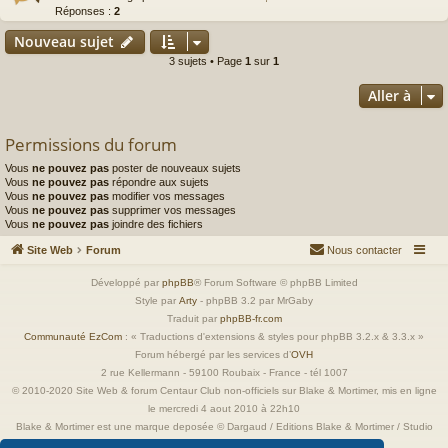
Réponses :
2
Nouveau sujet
3 sujets • Page
1
sur
1
Aller à
Permissions du forum
Vous
ne pouvez pas
poster de nouveaux sujets
Vous
ne pouvez pas
répondre aux sujets
Vous
ne pouvez pas
modifier vos messages
Vous
ne pouvez pas
supprimer vos messages
Vous
ne pouvez pas
joindre des fichiers
Site Web
Forum
Nous contacter
Développé par
phpBB
® Forum Software © phpBB Limited
Style par
Arty
- phpBB 3.2 par MrGaby
Traduit par
phpBB-fr.com
Communauté EzCom
: « Traductions d'extensions & styles pour phpBB 3.2.x & 3.3.x »
Forum hébergé par les services d’
OVH
2 rue Kellermann - 59100 Roubaix - France - tél 1007
© 2010-2020 Site Web & forum Centaur Club non-officiels sur Blake & Mortimer, mis en ligne
le mercredi 4 aout 2010 à 22h10
Blake & Mortimer est une marque deposée © Dargaud / Editions Blake & Mortimer / Studio
Jacobs