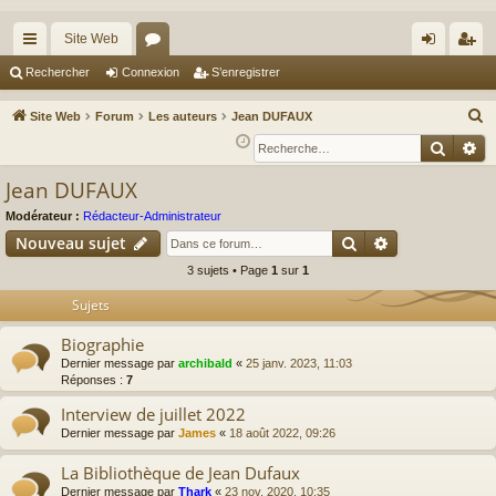
Site Web
cc
or
on
’e
Rechercher
Connexion
S’enregistrer
ès
u
ne
nr
R
Site Web
Forum
Les auteurs
Jean DUFAUX
ra
m
xi
eg
e
Reche
Re
c
pi
s
on
ist
Jean DUFAUX
h
de
re
e
Modérateur :
Rédacteur-Administrateur
r
r
Rechercher
Recherche av
Nouveau sujet
c
3 sujets • Page
1
sur
1
h
Sujets
e
r
Biographie
Dernier message par
archibald
«
25 janv. 2023, 11:03
Réponses :
7
Interview de juillet 2022
Dernier message par
James
«
18 août 2022, 09:26
La Bibliothèque de Jean Dufaux
Dernier message par
Thark
«
23 nov. 2020, 10:35