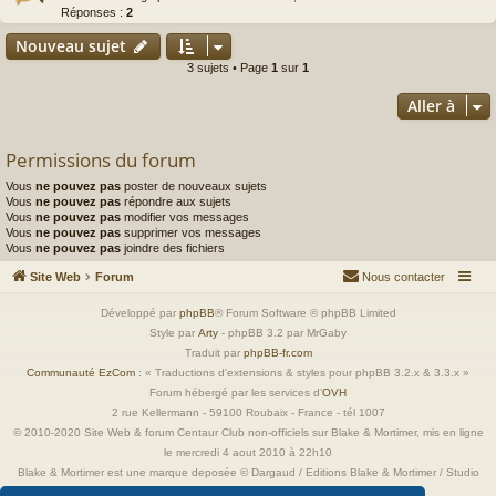
Réponses :
2
Nouveau sujet
3 sujets • Page
1
sur
1
Aller à
Permissions du forum
Vous
ne pouvez pas
poster de nouveaux sujets
Vous
ne pouvez pas
répondre aux sujets
Vous
ne pouvez pas
modifier vos messages
Vous
ne pouvez pas
supprimer vos messages
Vous
ne pouvez pas
joindre des fichiers
Site Web
Forum
Nous contacter
Développé par
phpBB
® Forum Software © phpBB Limited
Style par
Arty
- phpBB 3.2 par MrGaby
Traduit par
phpBB-fr.com
Communauté EzCom
: « Traductions d'extensions & styles pour phpBB 3.2.x & 3.3.x »
Forum hébergé par les services d’
OVH
2 rue Kellermann - 59100 Roubaix - France - tél 1007
© 2010-2020 Site Web & forum Centaur Club non-officiels sur Blake & Mortimer, mis en ligne
le mercredi 4 aout 2010 à 22h10
Blake & Mortimer est une marque deposée © Dargaud / Editions Blake & Mortimer / Studio
Jacobs