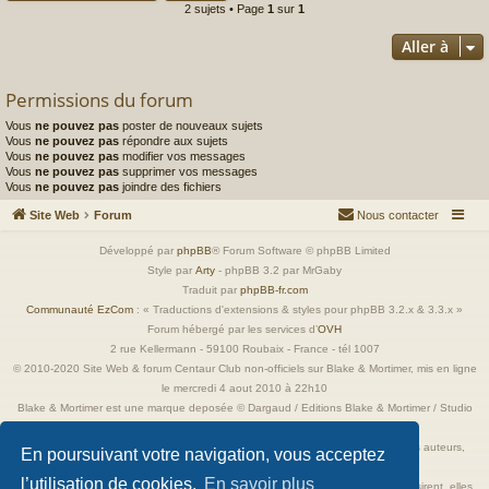
2 sujets • Page
1
sur
1
Aller à
Permissions du forum
Vous
ne pouvez pas
poster de nouveaux sujets
Vous
ne pouvez pas
répondre aux sujets
Vous
ne pouvez pas
modifier vos messages
Vous
ne pouvez pas
supprimer vos messages
Vous
ne pouvez pas
joindre des fichiers
Site Web
Forum
Nous contacter
Développé par
phpBB
® Forum Software © phpBB Limited
Style par
Arty
- phpBB 3.2 par MrGaby
Traduit par
phpBB-fr.com
Communauté EzCom
: « Traductions d'extensions & styles pour phpBB 3.2.x & 3.3.x »
Forum hébergé par les services d’
OVH
2 rue Kellermann - 59100 Roubaix - France - tél 1007
© 2010-2020 Site Web & forum Centaur Club non-officiels sur Blake & Mortimer, mis en ligne
le mercredi 4 aout 2010 à 22h10
Blake & Mortimer est une marque deposée © Dargaud / Editions Blake & Mortimer / Studio
Jacobs
Toutes les images incluses dans ces pages sont la propriété exclusive de leurs auteurs,
En poursuivant votre navigation, vous acceptez
ayant droits et/ou éditeurs.
l’utilisation de cookies.
En savoir plus
Elles ne sont ici qu'à titre de référence ou d'illustration. Si les propriétaires le désirent, elles