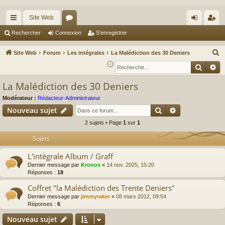
Site Web
cc
or
on
’e
Rechercher
Connexion
S’enregistrer
ès
u
ne
nr
R
Site Web
Forum
Les intégrales
La Malédiction des 30 Deniers
ra
m
xi
eg
e
Reche
Re
c
pi
s
on
ist
La Malédiction des 30 Deniers
h
de
re
e
Modérateur :
Rédacteur-Administrateur
r
r
Rechercher
Recherche av
Nouveau sujet
c
2 sujets • Page
1
sur
1
h
Sujets
e
r
L'intégrale Album / Graff
Dernier message par
Kronos
«
14 nov. 2025, 15:20
Réponses :
18
Coffret "la Malédiction des Trente Deniers"
Dernier message par
jimmyraker
«
08 mars 2012, 09:54
Réponses :
6
Nouveau sujet