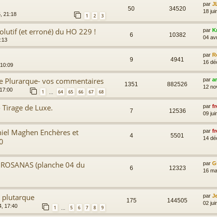
par
J
50
34520
18 jui
5, 21:18
1
2
3
lutif (et erroné) du HO 229 !
par
K
6
10382
04 av
1:13
par
R
9
4941
16 dé
 10:09
de Plurarque- vos commentaires
par
a
1351
882526
12 no
 17:00
1
64
65
66
67
68
…
 Tirage de Luxe.
par
fr
7
12536
09 jui
niel Maghen Enchères et
par
fr
4
5501
14 dé
0
 ROSANAS (planche 04 du
par
G
6
12323
16 ma
 plutarque
par
J
175
144505
02 jui
4, 17:40
1
5
6
7
8
9
…