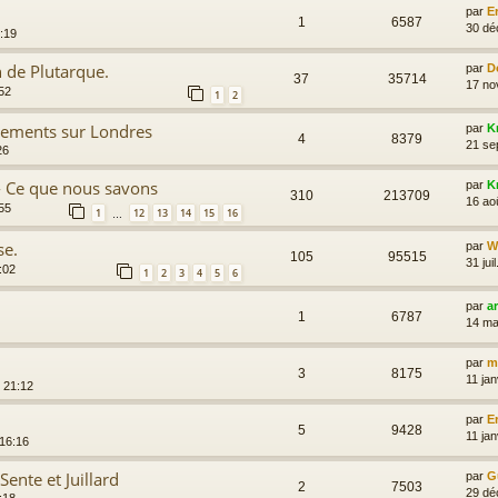
par
E
1
6587
30 dé
:19
 de Plutarque.
par
D
37
35714
17 no
:52
1
2
dements sur Londres
par
K
4
8379
21 se
26
- Ce que nous savons
par
K
310
213709
16 ao
55
1
12
13
14
15
16
…
se.
par
Wi
105
95515
31 jui
:02
1
2
3
4
5
6
par
a
1
6787
14 ma
par
m
3
8175
11 jan
, 21:12
par
E
5
9428
11 jan
 16:16
Sente et Juillard
par
G
2
7503
29 dé