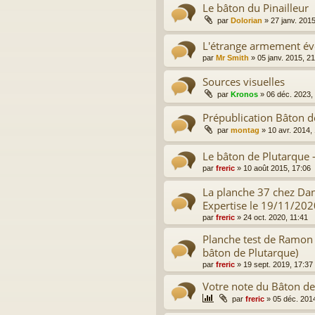
Le bâton du Pinailleur
par
Dolorian
»
27 janv. 201
L'étrange armement évo
par
Mr Smith
»
05 janv. 2015, 2
Sources visuelles
par
Kronos
»
06 déc. 2023,
Prépublication Bâton 
par
montag
»
10 avr. 2014,
Le bâton de Plutarque -
par
freric
»
10 août 2015, 17:06
La planche 37 chez Da
Expertise le 19/11/202
par
freric
»
24 oct. 2020, 11:41
Planche test de Ramon
bâton de Plutarque)
par
freric
»
19 sept. 2019, 17:37
Votre note du Bâton de
par
freric
»
05 déc. 201