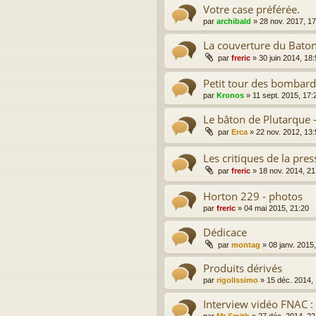
Votre case préférée.
par
archibald
»
28 nov. 2017, 17
La couverture du Baton
par
freric
»
30 juin 2014, 18
Petit tour des bombar
par
Kronos
»
11 sept. 2015, 17:
Le bâton de Plutarque 
par
Erca
»
22 nov. 2012, 13:
Les critiques de la pres
par
freric
»
18 nov. 2014, 21
Horton 229 - photos
par
freric
»
04 mai 2015, 21:20
Dédicace
par
montag
»
08 janv. 2015
Produits dérivés
par
rigolissimo
»
15 déc. 2014,
Interview vidéo FNAC : 