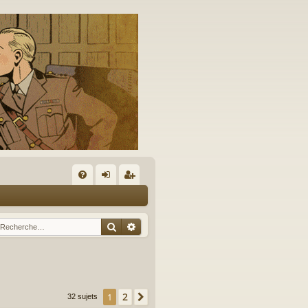
A
FA
on
’e
Q
ne
nr
Rechercher
Recherche avancée
xi
eg
on
ist
re
2
1
Suivante
32 sujets
r