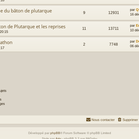
:18
e du bâton de plutarque
par
Q
9
12931
16 dé
on de Plutarque et les reprises
par
E
11
13711
10 dé
 20:15
Mathon
par
D
2
7748
06 dé
:17
jets
s
ges
Nous contacter
Supprimer 
Développé par
phpBB
® Forum Software © phpBB Limited
Style par
Arty
- phpBB 3.2 par MrGaby