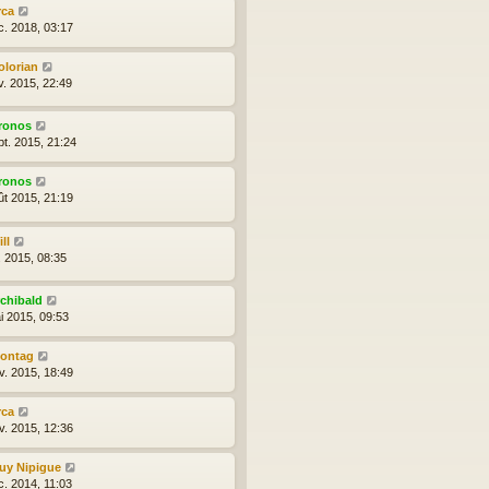
rca
c. 2018, 03:17
olorian
v. 2015, 22:49
ronos
pt. 2015, 21:24
ronos
ût 2015, 21:19
ll
l. 2015, 08:35
rchibald
i 2015, 09:53
ontag
v. 2015, 18:49
rca
v. 2015, 12:36
uy Nipigue
c. 2014, 11:03