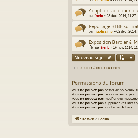
par
Mr Smith
»
27 déc. 2014, 22
Adaption radiophoniqu
par
freric
»
08 déc. 2014, 11:27
Reportage RTBF sur Bât
par
rigolissimo
»
02 déc. 2014,
Exposition Barbier & 
par
freric
»
16 nov. 2014, 12
Nouveau sujet
Retourner à l’index du forum
Permissions du forum
Vous
ne pouvez pas
poster de nouveaux su
Vous
ne pouvez pas
répondre aux sujets
Vous
ne pouvez pas
modifier vos message
Vous
ne pouvez pas
supprimer vos messa
Vous
ne pouvez pas
joindre des fichiers
Site Web
Forum