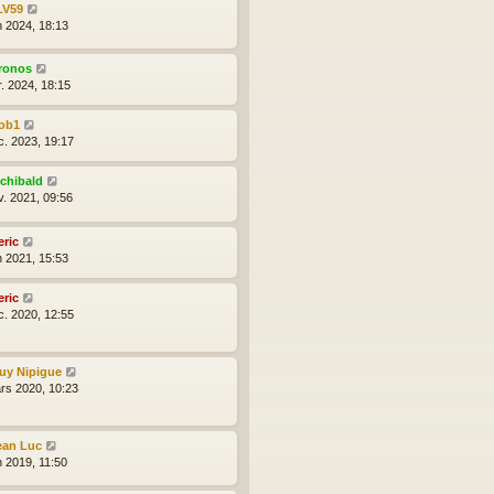
LV59
n 2024, 18:13
ronos
r. 2024, 18:15
ob1
c. 2023, 19:17
rchibald
v. 2021, 09:56
eric
n 2021, 15:53
eric
c. 2020, 12:55
uy Nipigue
rs 2020, 10:23
ean Luc
n 2019, 11:50