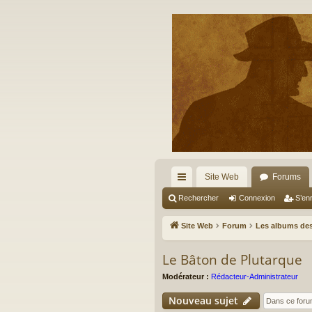
Site Web
Forums
cc
Rechercher
Connexion
S’enr
ès
Site Web
Forum
Les albums des
ra
Le Bâton de Plutarque
pi
Modérateur :
Rédacteur-Administrateur
de
Nouveau sujet