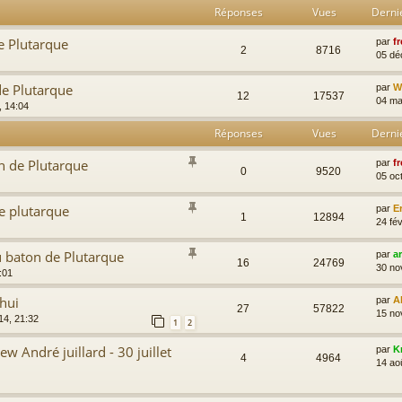
Réponses
Vues
Derni
e Plutarque
par
fr
2
8716
05 dé
de Plutarque
par
Wi
12
17537
04 ma
, 14:04
Réponses
Vues
Derni
n de Plutarque
par
fr
0
9520
05 oc
e plutarque
par
E
1
12894
24 fév
u baton de Plutarque
par
a
16
24769
30 no
:01
'hui
par
A
27
57822
15 no
14, 21:32
1
2
w André juillard - 30 juillet
par
K
4
4964
14 ao