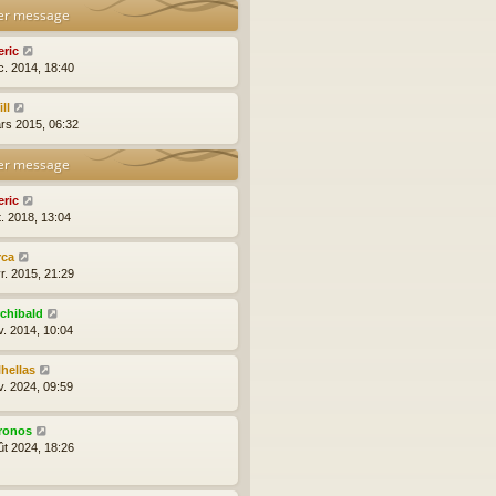
er message
eric
c. 2014, 18:40
ll
rs 2015, 06:32
er message
eric
t. 2018, 13:04
rca
r. 2015, 21:29
rchibald
v. 2014, 10:04
lhellas
v. 2024, 09:59
ronos
ût 2024, 18:26