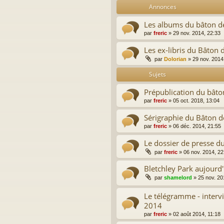
Annonces
Les albums du bâton d
par
freric
»
29 nov. 2014, 22:33
Les ex-libris du Bâton 
par
Dolorian
»
29 nov. 2014
Sujets
Prépublication du bâto
par
freric
»
05 oct. 2018, 13:04
Sérigraphie du Bâton d
par
freric
»
06 déc. 2014, 21:55
Le dossier de presse d
par
freric
»
06 nov. 2014, 22
Bletchley Park aujourd
par
shamelord
»
25 nov. 20
Le télégramme - intervie
2014
par
freric
»
02 août 2014, 11:18