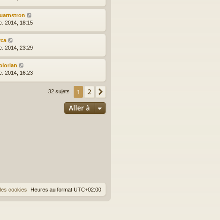
uarnstron
c. 2014, 18:15
rca
c. 2014, 23:29
olorian
c. 2014, 16:23
2
1
Suivante
32 sujets
Aller à
les cookies
Heures au format
UTC+02:00