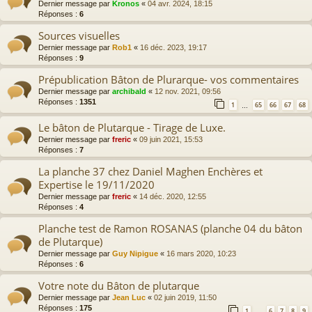
Dernier message par
Kronos
«
04 avr. 2024, 18:15
Réponses :
6
Sources visuelles
Dernier message par
Rob1
«
16 déc. 2023, 19:17
Réponses :
9
Prépublication Bâton de Plurarque- vos commentaires
Dernier message par
archibald
«
12 nov. 2021, 09:56
Réponses :
1351
1
65
66
67
68
…
Le bâton de Plutarque - Tirage de Luxe.
Dernier message par
freric
«
09 juin 2021, 15:53
Réponses :
7
La planche 37 chez Daniel Maghen Enchères et
Expertise le 19/11/2020
Dernier message par
freric
«
14 déc. 2020, 12:55
Réponses :
4
Planche test de Ramon ROSANAS (planche 04 du bâton
de Plutarque)
Dernier message par
Guy Nipigue
«
16 mars 2020, 10:23
Réponses :
6
Votre note du Bâton de plutarque
Dernier message par
Jean Luc
«
02 juin 2019, 11:50
Réponses :
175
1
6
7
8
9