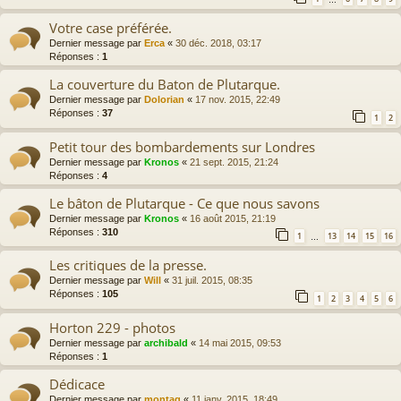
…
Votre case préférée.
Dernier message par
Erca
«
30 déc. 2018, 03:17
Réponses :
1
La couverture du Baton de Plutarque.
Dernier message par
Dolorian
«
17 nov. 2015, 22:49
Réponses :
37
1
2
Petit tour des bombardements sur Londres
Dernier message par
Kronos
«
21 sept. 2015, 21:24
Réponses :
4
Le bâton de Plutarque - Ce que nous savons
Dernier message par
Kronos
«
16 août 2015, 21:19
Réponses :
310
1
13
14
15
16
…
Les critiques de la presse.
Dernier message par
Will
«
31 juil. 2015, 08:35
Réponses :
105
1
2
3
4
5
6
Horton 229 - photos
Dernier message par
archibald
«
14 mai 2015, 09:53
Réponses :
1
Dédicace
Dernier message par
montag
«
11 janv. 2015, 18:49