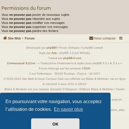
Permissions du forum
Vous
ne pouvez pas
poster de nouveaux sujets
Vous
ne pouvez pas
répondre aux sujets
Vous
ne pouvez pas
modifier vos messages
Vous
ne pouvez pas
supprimer vos messages
Vous
ne pouvez pas
joindre des fichiers
Site Web
Forum
Nous contacter
Développé par
phpBB
® Forum Software © phpBB Limited
Style par
Arty
- phpBB 3.2 par MrGaby
Traduit par
phpBB-fr.com
Communauté EzCom
: « Traductions d'extensions & styles pour phpBB 3.2.x & 3.3.x »
Forum hébergé par les services d’
OVH
2 rue Kellermann - 59100 Roubaix - France - tél 1007
© 2010-2020 Site Web & forum Centaur Club non-officiels sur Blake & Mortimer, mis en ligne
le mercredi 4 aout 2010 à 22h10
Blake & Mortimer est une marque deposée © Dargaud / Editions Blake & Mortimer / Studio
Jacobs
Toutes les images incluses dans ces pages sont la propriété exclusive de leurs auteurs,
En poursuivant votre navigation, vous acceptez
ayant droits et/ou éditeurs.
l’utilisation de cookies.
En savoir plus
Elles ne sont ici qu'à titre de référence ou d'illustration. Si les propriétaires le désirent, elles
seront retirées immédiatement.
OK