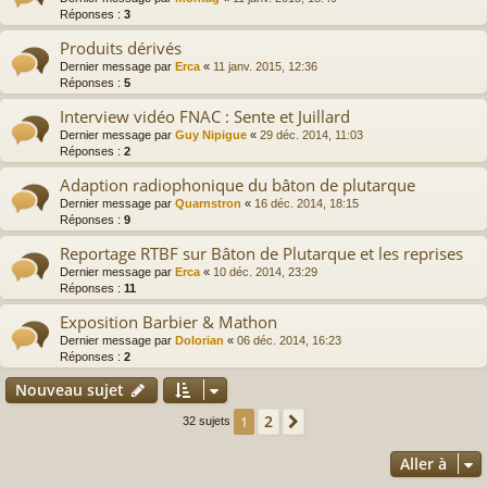
Réponses :
3
Produits dérivés
Dernier message par
Erca
«
11 janv. 2015, 12:36
Réponses :
5
Interview vidéo FNAC : Sente et Juillard
Dernier message par
Guy Nipigue
«
29 déc. 2014, 11:03
Réponses :
2
Adaption radiophonique du bâton de plutarque
Dernier message par
Quarnstron
«
16 déc. 2014, 18:15
Réponses :
9
Reportage RTBF sur Bâton de Plutarque et les reprises
Dernier message par
Erca
«
10 déc. 2014, 23:29
Réponses :
11
Exposition Barbier & Mathon
Dernier message par
Dolorian
«
06 déc. 2014, 16:23
Réponses :
2
Nouveau sujet
2
1
Suivante
32 sujets
Aller à