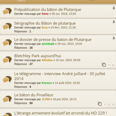
Sujets
Prépublication du bâton de Plutarque
Dernier message par
freric
«
05 oct. 2018, 13:04
Sérigraphie du Bâton de plutarque
Dernier message par
Erca
«
24 févr. 2015, 21:29
Réponses :
1
Le dossier de presse du baton de Plutarque
Dernier message par
archibald
«
30 nov. 2014, 10:04
Réponses :
16
Bletchley Park aujourd'hui
Dernier message par
Alhellas
«
15 nov. 2024, 09:59
Réponses :
27
1
2
Le télégramme - interview André juillard - 30 juillet
2014
Dernier message par
Kronos
«
14 août 2024, 18:26
Réponses :
4
Le bâton du Pinailleur
Dernier message par
JLV59
«
18 juin 2024, 18:13
Réponses :
50
1
2
3
L'étrange armement évolutif (et erroné) du HO 229 !