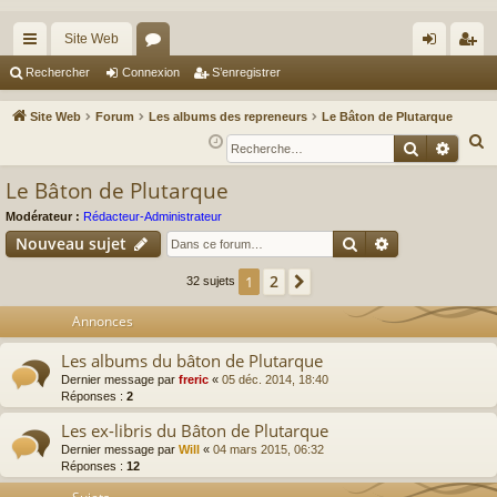
Site Web
cc
or
on
’e
Rechercher
Connexion
S’enregistrer
ès
u
ne
nr
Site Web
Forum
Les albums des repreneurs
Le Bâton de Plutarque
ra
m
xi
eg
R
Recherche
Reche
e
pi
s
on
ist
Le Bâton de Plutarque
c
de
re
h
Modérateur :
Rédacteur-Administrateur
r
Rechercher
Recherche av
e
Nouveau sujet
r
2
1
Suivante
32 sujets
c
h
Annonces
e
Les albums du bâton de Plutarque
r
Dernier message par
freric
«
05 déc. 2014, 18:40
Réponses :
2
Les ex-libris du Bâton de Plutarque
Dernier message par
Will
«
04 mars 2015, 06:32
Réponses :
12