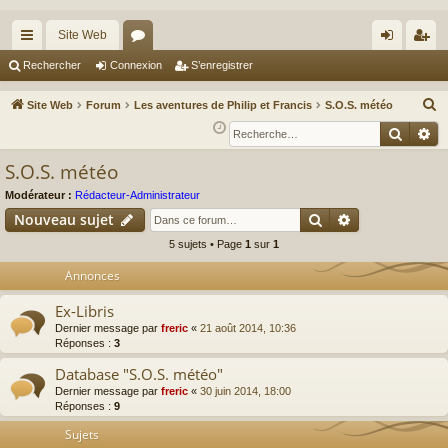
Site Web
cc
or
on
’e
Rechercher
Connexion
S’enregistrer
ès
u
ne
nr
R
Site Web
Forum
Les aventures de Philip et Francis
S.O.S. météo
ra
m
xi
eg
e
Reche
Re
c
pi
s
on
ist
S.O.S. météo
h
de
re
e
Modérateur :
Rédacteur-Administrateur
r
r
Rechercher
Recherche av
Nouveau sujet
c
5 sujets • Page
1
sur
1
h
Annonces
e
r
Ex-Libris
Dernier message par
freric
«
21 août 2014, 10:36
Réponses :
3
Database "S.O.S. météo"
Dernier message par
freric
«
30 juin 2014, 18:00
Réponses :
9
Sujets