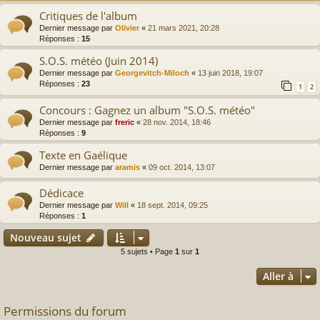
Critiques de l'album
Dernier message par
Olivier
«
21 mars 2021, 20:28
Réponses :
15
S.O.S. météo (Juin 2014)
Dernier message par
Georgevitch-Miloch
«
13 juin 2018, 19:07
Réponses :
23
1
2
Concours : Gagnez un album "S.O.S. météo"
Dernier message par
freric
«
28 nov. 2014, 18:46
Réponses :
9
Texte en Gaélique
Dernier message par
aramis
«
09 oct. 2014, 13:07
Dédicace
Dernier message par
Will
«
18 sept. 2014, 09:25
Réponses :
1
Nouveau sujet
5 sujets • Page
1
sur
1
Aller à
Permissions du forum