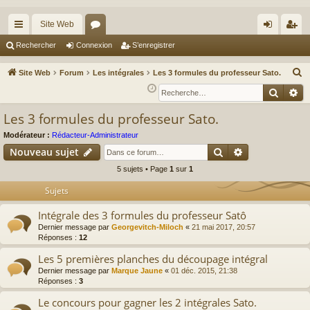
Site Web
cc
or
on
’e
Rechercher
Connexion
S’enregistrer
ès
u
ne
nr
R
Site Web
Forum
Les intégrales
Les 3 formules du professeur Sato.
ra
m
xi
eg
e
Reche
Re
c
pi
s
on
ist
Les 3 formules du professeur Sato.
h
de
re
e
Modérateur :
Rédacteur-Administrateur
r
r
Rechercher
Recherche av
Nouveau sujet
c
5 sujets • Page
1
sur
1
h
Sujets
e
r
Intégrale des 3 formules du professeur Satô
Dernier message par
Georgevitch-Miloch
«
21 mai 2017, 20:57
Réponses :
12
Les 5 premières planches du découpage intégral
Dernier message par
Marque Jaune
«
01 déc. 2015, 21:38
Réponses :
3
Le concours pour gagner les 2 intégrales Sato.