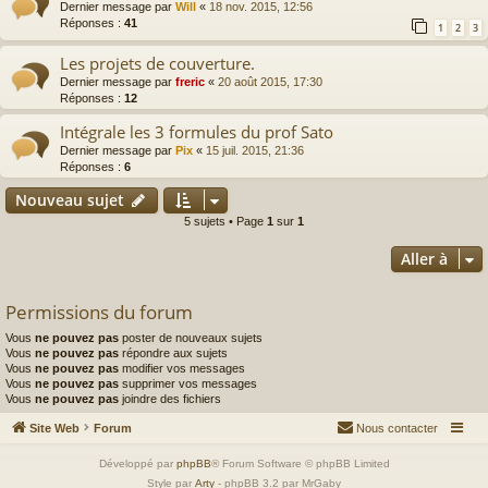
Dernier message par
Will
«
18 nov. 2015, 12:56
Réponses :
41
1
2
3
Les projets de couverture.
Dernier message par
freric
«
20 août 2015, 17:30
Réponses :
12
Intégrale les 3 formules du prof Sato
Dernier message par
Pix
«
15 juil. 2015, 21:36
Réponses :
6
Nouveau sujet
5 sujets • Page
1
sur
1
Aller à
Permissions du forum
Vous
ne pouvez pas
poster de nouveaux sujets
Vous
ne pouvez pas
répondre aux sujets
Vous
ne pouvez pas
modifier vos messages
Vous
ne pouvez pas
supprimer vos messages
Vous
ne pouvez pas
joindre des fichiers
Site Web
Forum
Nous contacter
Développé par
phpBB
® Forum Software © phpBB Limited
Style par
Arty
- phpBB 3.2 par MrGaby