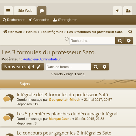
Site Web
cc
or
on
’e
Rechercher
Connexion
S’enregistrer
ès
u
ne
nr
R
Site Web
Forum
Les intégrales
Les 3 formules du professeur Sato.
ra
m
xi
eg
e
Reche
Re
c
pi
s
on
ist
Les 3 formules du professeur Sato.
h
de
re
e
Modérateur :
Rédacteur-Administrateur
r
r
Rechercher
Recherche av
Nouveau sujet
c
5 sujets • Page
1
sur
1
h
Sujets
e
r
Intégrale des 3 formules du professeur Satô
Dernier message par
Georgevitch-Miloch
«
21 mai 2017, 20:57
Réponses :
12
Les 5 premières planches du découpage intégral
Dernier message par
Marque Jaune
«
01 déc. 2015, 21:38
Réponses :
3
Le concours pour gagner les 2 intégrales Sato.