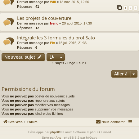
Dernier message par
Will
«
18 nov. 2015, 12:56
Réponses :
41
1
2
3
Les projets de couverture.
Dernier message par
freric
«
20 août 2015, 17:30
Réponses :
12
Intégrale les 3 formules du prof Sato
Dernier message par
Pix
«
15 juil. 2015, 21:36
Réponses :
6
Nouveau sujet
5 sujets • Page
1
sur
1
Aller à
Permissions du forum
Vous
ne pouvez pas
poster de nouveaux sujets
Vous
ne pouvez pas
répondre aux sujets
Vous
ne pouvez pas
modifier vos messages
Vous
ne pouvez pas
supprimer vos messages
Vous
ne pouvez pas
joindre des fichiers
Site Web
Forum
Nous contacter
Développé par
phpBB
® Forum Software © phpBB Limited
Style par
Arty
- phpBB 3.2 par MrGaby