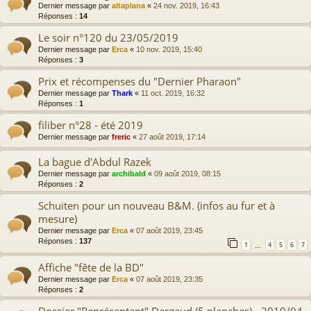
Dernier message par
altaplana
«
24 nov. 2019, 16:43
Réponses :
14
Le soir n°120 du 23/05/2019
Dernier message par
Erca
«
10 nov. 2019, 15:40
Réponses :
3
Prix et récompenses du "Dernier Pharaon"
Dernier message par
Thark
«
11 oct. 2019, 16:32
Réponses :
1
filiber n°28 - été 2019
Dernier message par
freric
«
27 août 2019, 17:14
La bague d'Abdul Razek
Dernier message par
archibald
«
09 août 2019, 08:15
Réponses :
2
Schuiten pour un nouveau B&M. (infos au fur et à
mesure)
Dernier message par
Erca
«
07 août 2019, 23:45
Réponses :
137
1
4
5
6
7
…
Affiche "fête de la BD"
Dernier message par
Erca
«
07 août 2019, 23:35
Réponses :
2
Dossier "Représentant" Dargaud (5 planches) - 2019/04