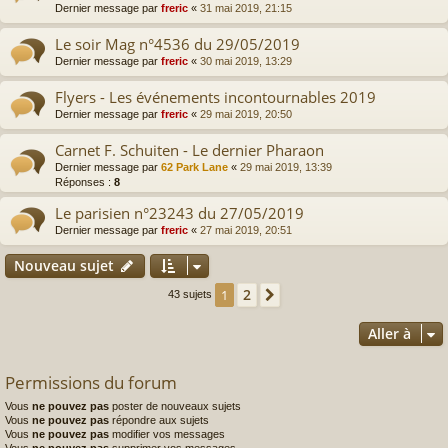
Dernier message par
freric
«
31 mai 2019, 21:15
Le soir Mag n°4536 du 29/05/2019
Dernier message par
freric
«
30 mai 2019, 13:29
Flyers - Les événements incontournables 2019
Dernier message par
freric
«
29 mai 2019, 20:50
Carnet F. Schuiten - Le dernier Pharaon
Dernier message par
62 Park Lane
«
29 mai 2019, 13:39
Réponses :
8
Le parisien n°23243 du 27/05/2019
Dernier message par
freric
«
27 mai 2019, 20:51
Nouveau sujet
2
1
Suivante
43 sujets
Aller à
Permissions du forum
Vous
ne pouvez pas
poster de nouveaux sujets
Vous
ne pouvez pas
répondre aux sujets
Vous
ne pouvez pas
modifier vos messages
Vous
ne pouvez pas
supprimer vos messages