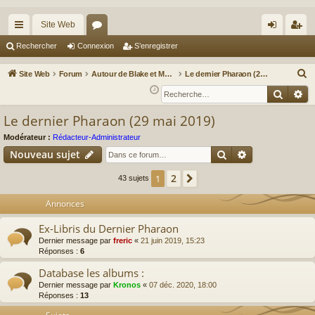
Site Web
cc
or
on
’e
Rechercher
Connexion
S’enregistrer
ès
u
ne
nr
R
Site Web
Forum
Autour de Blake et Mortimer : Le nouveau chapitre / Un autre regard sur Blake et Mortimer
Le dernier Pharaon (29 mai 2019)
ra
m
xi
eg
e
Reche
Re
c
pi
s
on
ist
Le dernier Pharaon (29 mai 2019)
h
de
re
e
Modérateur :
Rédacteur-Administrateur
r
r
Rechercher
Recherche av
Nouveau sujet
c
2
1
Suivante
43 sujets
h
e
Annonces
r
Ex-Libris du Dernier Pharaon
Dernier message par
freric
«
21 juin 2019, 15:23
Réponses :
6
Database les albums :
Dernier message par
Kronos
«
07 déc. 2020, 18:00
Réponses :
13