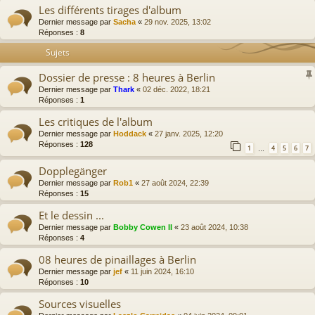
Les différents tirages d'album
Dernier message par
Sacha
«
29 nov. 2025, 13:02
Réponses :
8
Sujets
Dossier de presse : 8 heures à Berlin
Dernier message par
Thark
«
02 déc. 2022, 18:21
Réponses :
1
Les critiques de l'album
Dernier message par
Hoddack
«
27 janv. 2025, 12:20
Réponses :
128
1
4
5
6
7
…
Dopplegänger
Dernier message par
Rob1
«
27 août 2024, 22:39
Réponses :
15
Et le dessin ...
Dernier message par
Bobby Cowen II
«
23 août 2024, 10:38
Réponses :
4
08 heures de pinaillages à Berlin
Dernier message par
jef
«
11 juin 2024, 16:10
Réponses :
10
Sources visuelles