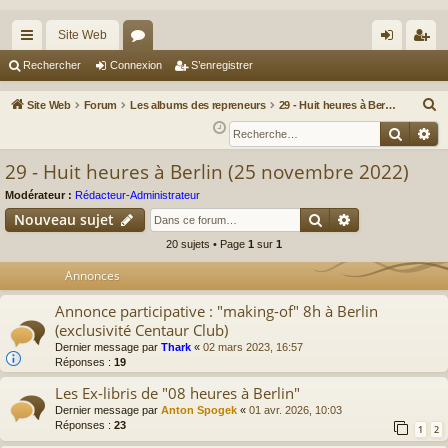
Site Web
cc
or
on
’e
Rechercher
Connexion
S’enregistrer
ès
u
ne
nr
R
Site Web
Forum
Les albums des repreneurs
29 - Huit heures à Berlin (25 novembre 2022)
ra
m
xi
eg
e
Reche
Re
c
pi
s
on
ist
29 - Huit heures à Berlin (25 novembre 2022)
h
de
re
e
Modérateur :
Rédacteur-Administrateur
r
r
Rechercher
Recherche av
Nouveau sujet
c
20 sujets • Page
1
sur
1
h
Annonces
e
r
Annonce participative : "making-of" 8h à Berlin
(exclusivité Centaur Club)
Dernier message par
Thark
«
02 mars 2023, 16:57
Réponses :
19
Les Ex-libris de "08 heures à Berlin"
Dernier message par
Anton Spogek
«
01 avr. 2026, 10:03
Réponses :
23
1
2