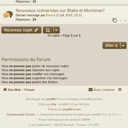
Réponses :
10
Nouveaux scénaristes sur Blake et Mortimer?
Dernier message par
Erca
«
17 juil. 2015, 23:21
Réponses :
24
1
2
Nouveau sujet
20 sujets • Page
1
sur
1
Aller à
Permissions du forum
Vous
ne pouvez pas
poster de nouveaux sujets
Vous
ne pouvez pas
répondre aux sujets
Vous
ne pouvez pas
modifier vos messages
Vous
ne pouvez pas
supprimer vos messages
Vous
ne pouvez pas
joindre des fichiers
Site Web
Forum
Nous contacter
Développé par
phpBB
® Forum Software © phpBB Limited
Style par
Arty
- phpBB 3.2 par MrGaby
Traduit par
phpBB-fr.com
Communauté EzCom
: « Traductions d'extensions & styles pour phpBB 3.2.x & 3.3.x »
Forum hébergé par les services d’
OVH
2 rue Kellermann - 59100 Roubaix - France - tél 1007