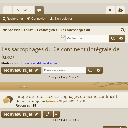
Site Web
cc
or
on
’e
Rechercher
Connexion
S’enregistrer
ès
u
ne
nr
R
Site Web
Forum
Les intégrales
Les sarcophages du 6e continent (intégrale de luxe)
ra
m
xi
eg
e
Reche
Re
c
pi
s
on
ist
Les sarcophages du 6e continent (intégrale de
h
de
re
luxe)
e
r
r
Modérateur :
Rédacteur-Administrateur
c
Rechercher
Recherche av
Nouveau sujet
h
1 sujet • Page
1
sur
1
e
Sujets
r
Tirage de Tête : Les sarcophages du 6eme continent
Dernier message par
tytram
«
31 juil. 2025, 15:56
Réponses :
15
Nouveau sujet
1 sujet • Page
1
sur
1