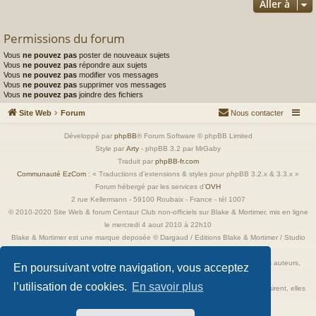
Aller à
Permissions du forum
Vous
ne pouvez pas
poster de nouveaux sujets
Vous
ne pouvez pas
répondre aux sujets
Vous
ne pouvez pas
modifier vos messages
Vous
ne pouvez pas
supprimer vos messages
Vous
ne pouvez pas
joindre des fichiers
Site Web
Forum
Nous contacter
Développé par
phpBB
® Forum Software © phpBB Limited
Style par
Arty
- phpBB 3.2 par MrGaby
Traduit par
phpBB-fr.com
Communauté EzCom
: « Traductions d'extensions & styles pour phpBB 3.2.x & 3.3.x »
Forum hébergé par les services d’
OVH
2 rue Kellermann - 59100 Roubaix - France - tél 1007
© 2010-2020 Site Web & forum Centaur Club non-officiels sur Blake & Mortimer, mis en ligne
le mercredi 4 aout 2010 à 22h10
Blake & Mortimer est une marque deposée © Dargaud / Editions Blake & Mortimer / Studio
Jacobs
Toutes les images incluses dans ces pages sont la propriété exclusive de leurs auteurs,
En poursuivant votre navigation, vous acceptez
ayant droits et/ou éditeurs.
l’utilisation de cookies.
En savoir plus
Elles ne sont ici qu'à titre de référence ou d'illustration. Si les propriétaires le désirent, elles
seront retirées immédiatement.